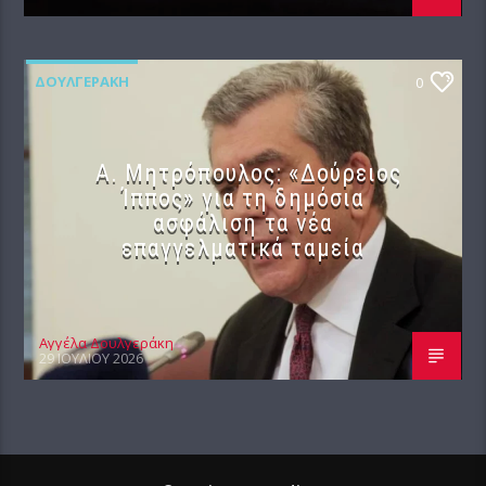
ΔΟΥΛΓΕΡΆΚΗ
0
Α. Μητρόπουλος: «Δούρειος
Ίππος» για τη δημόσια
ασφάλιση τα νέα
επαγγελματικά ταμεία
Αγγέλα Δουλγεράκη
29 ΙΟΥΛΊΟΥ 2026