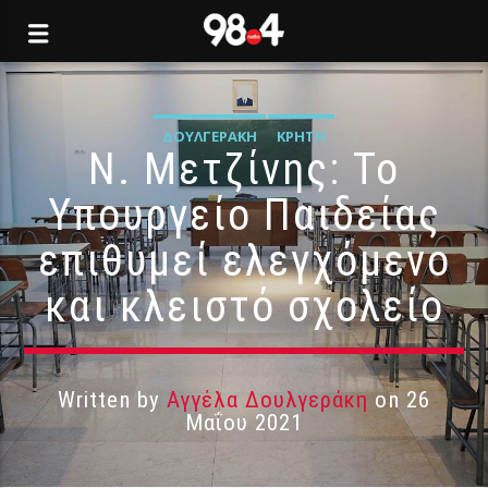
ΔΟΥΛΓΕΡΆΚΗ
ΚΡΉΤΗ
Ν. Μετζίνης: Το
Υπουργείο Παιδείας
επιθυμεί ελεγχόμενο
και κλειστό σχολείο
Written by
Αγγέλα Δουλγεράκη
on 26
Μαΐου 2021