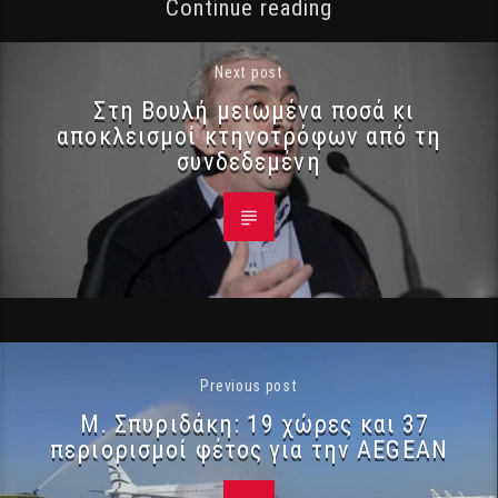
Continue reading
Next post
Στη Βουλή μειωμένα ποσά κι
αποκλεισμοί κτηνοτρόφων από τη
συνδεδεμένη
Previous post
Μ. Σπυριδάκη: 19 χώρες και 37
περιορισμοί φέτος για την AEGEAN