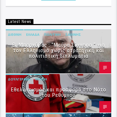
Latest News
ΔΙΕΘΝΉ
ΕΛΛΆΔΑ
ΠΟΛΙΤΙΚΉ
ΣΑΧΊΝΗΣ
B. Μπορνόβας : “Μαύρα Σύννεφα ” για
τον Ελληνισμό χωρίς στρατηγική και
πολιτιστική διπλωματία
ΔΟΥΛΓΕΡΆΚΗ
ΚΡΉΤΗ
Εθελοντισμός και προσφορά στο Νότο
του Ρεθύμνου