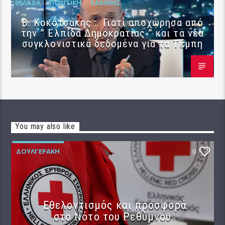
ΕΛΛΆΔΑ
ΠΟΛΙΤΙΚΉ
ΣΑΧΊΝΗΣ
Β. Κοκοτσάκης : Γιατί αποχώρησα από
την ” Ελπίδα Δημοκρατίας ” και τα νέα
συγκλονιστικά δεδομένα για τα Τέμπη
You may also like
ΔΟΥΛΓΕΡΆΚΗ
0
Εθελοντισμός και προσφορά
στο Νότο του Ρεθύμνου