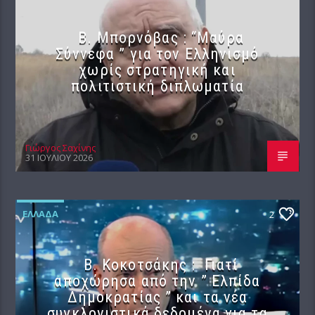
B. Μπορνόβας : “Μαύρα
Σύννεφα ” για τον Ελληνισμό
χωρίς στρατηγική και
πολιτιστική διπλωματία
Γιώργος Σαχίνης
31 ΙΟΥΛΊΟΥ 2026
ΕΛΛΆΔΑ
2
Β. Κοκοτσάκης : Γιατί
αποχώρησα από την ” Ελπίδα
Δημοκρατίας ” και τα νέα
συγκλονιστικά δεδομένα για τα