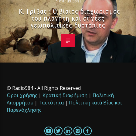
Previous post
Κ. Γρίβας : Ο βίαιος διαχωρισμός
του πλανήτη και οι νέες
γεωπολιτικές δυστοπίες
© Radio984 - All Rights Reserved
Όροι χρήσης
|
Κρατική διαφήμιση
|
Πολιτική
Απορρήτου
|
Ταυτότητα
|
Πολιτική κατά Βίας και
Παρενόχλησης