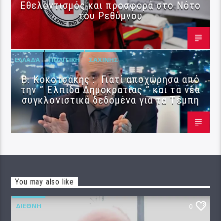
Εθελοντισμός και προσφορά στο Νότο
του Ρεθύμνου
ΕΛΛΆΔΑ
ΠΟΛΙΤΙΚΉ
ΣΑΧΊΝΗΣ
Β. Κοκοτσάκης : Γιατί αποχώρησα από
την ” Ελπίδα Δημοκρατίας ” και τα νέα
συγκλονιστικά δεδομένα για τα Τέμπη
You may also like
ΔΙΕΘΝΉ
0