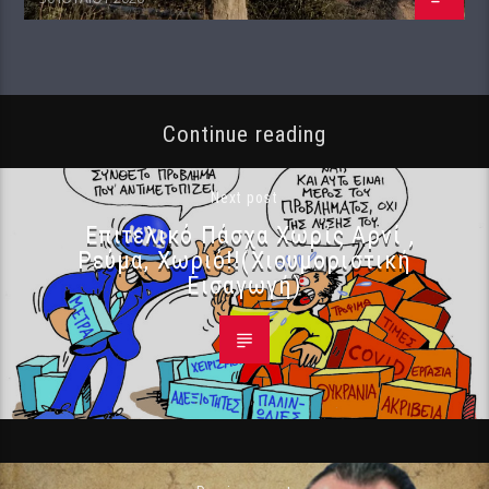
Continue reading
Next post
Επιτελικό Πάσχα Χωρίς Αρνί ,
Ρεύμα, Χωριό!!(Χιουμοριστική
Εισαγωγή)