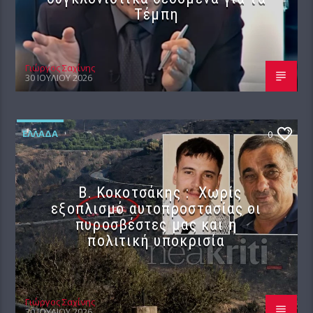
Τέμπη
Γιώργος Σαχίνης
30 ΙΟΥΛΊΟΥ 2026
ΕΛΛΆΔΑ
0
Β. Κοκοτσάκης : Χωρίς
εξοπλισμό αυτοπροστασίας οι
πυροσβέστες μας και η
πολιτική υποκρισία
Γιώργος Σαχίνης
30 ΙΟΥΛΊΟΥ 2026