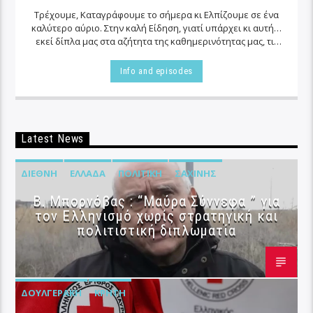
Τρέχουμε, Καταγράφουμε το σήμερα κι Ελπίζουμε σε ένα
καλύτερο αύριο. Στην καλή Είδηση, γιατί υπάρχει κι αυτή…
εκεί δίπλα μας στα αζήτητα της καθημερινότητας μας, τις
περισσότερες φορές…
Info and episodes
Latest News
ΔΙΕΘΝΉ
ΕΛΛΆΔΑ
ΠΟΛΙΤΙΚΉ
ΣΑΧΊΝΗΣ
B. Μπορνόβας : “Μαύρα Σύννεφα ” για
τον Ελληνισμό χωρίς στρατηγική και
πολιτιστική διπλωματία
ΔΟΥΛΓΕΡΆΚΗ
ΚΡΉΤΗ