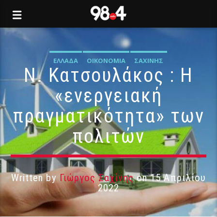
ΕΛΛΆΔΑ
ΟΙΚΟΝΟΜΊΑ
ΣΑΧΊΝΗΣ
Ν. Κατσουλάκος : Η
«ενεργειακή
πραγματικότητα» των
πολιτών
Written by
Γιώργος Σαχίνης
on 15 Απριλίου
2022