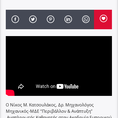
Ο Νίκος Μ. Κατσουλάκος, Δρ. Μηχανολόγος
Μηχανικός-ΜΔΕ “Περιβάλλον & Ανάπτυξη”
,Αναπληρωτής Καθηγητής στην Ακαδημία Εμπορικού