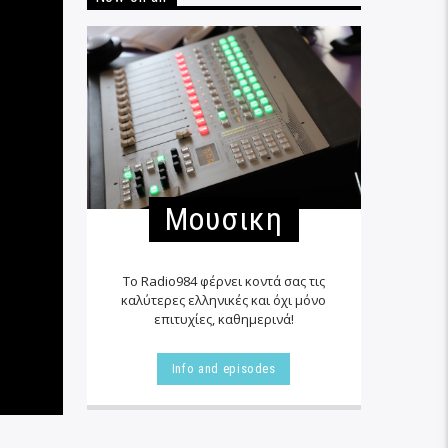
Μουσικη
Το Radio984 φέρνει κοντά σας τις
καλύτερες ελληνικές και όχι μόνο
επιτυχίες, καθημερινά!
Info and episodes