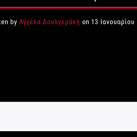
ten by
Αγγέλα Δουλγεράκη
on 13 Ιανουαρίου