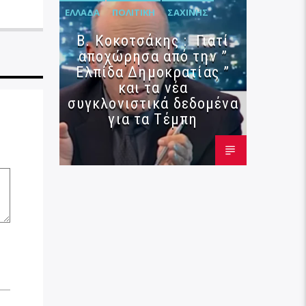
ΕΛΛΆΔΑ
ΠΟΛΙΤΙΚΉ
ΣΑΧΊΝΗΣ
Β. Κοκοτσάκης : Γιατί
αποχώρησα από την ”
Ελπίδα Δημοκρατίας ”
και τα νέα
συγκλονιστικά δεδομένα
για τα Τέμπη