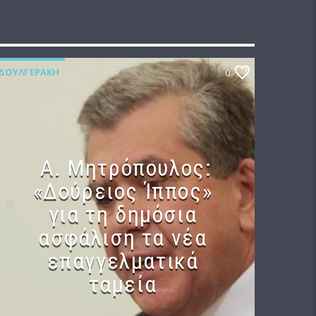
ΔΟΥΛΓΕΡΆΚΗ
0
Α. Μητρόπουλος:
«Δούρειος Ίππος»
για τη δημόσια
ασφάλιση τα νέα
επαγγελματικά
ταμεία