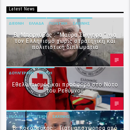
Latest News
ΔΙΕΘΝΉ
ΕΛΛΆΔΑ
ΠΟΛΙΤΙΚΉ
ΣΑΧΊΝΗΣ
B. Μπορνόβας : “Μαύρα Σύννεφα ” για
τον Ελληνισμό χωρίς στρατηγική και
πολιτιστική διπλωματία
ΔΟΥΛΓΕΡΆΚΗ
ΚΡΉΤΗ
Εθελοντισμός και προσφορά στο Νότο
του Ρεθύμνου
ΕΛΛΆΔΑ
ΠΟΛΙΤΙΚΉ
ΣΑΧΊΝΗΣ
Β. Κοκοτσάκης : Γιατί αποχώρησα από