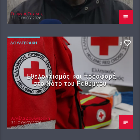
Γιώργος Σαχίνης
31 ΙΟΥΛΊΟΥ 2026
ΔΟΥΛΓΕΡΆΚΗ
0
Εθελοντισμός και προσφορά
στο Νότο του Ρεθύμνου
Αγγέλα Δουλγεράκη
31 ΙΟΥΛΊΟΥ 2026