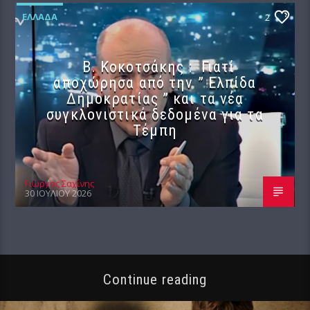
ΕΛΛΆΔΑ
2
Β. Κοκοτσάκης : Γιατί
αποχώρησα από την ” Ελπίδα
Δημοκρατίας ” και τα νέα
συγκλονιστικά δεδομένα για τα
Τέμπη
Γιώργος Σαχίνης
30 ΙΟΥΛΊΟΥ 2026
Continue reading