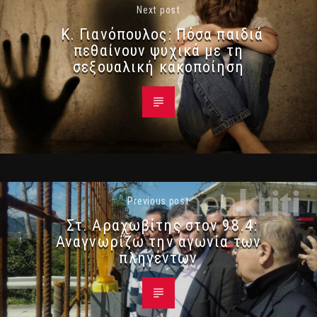
Next post
Κ. Γιανόπουλος: Πόσα παιδιά
πεθαίνουν ψυχικά με τη
σεξουαλική κακοποίηση
Previous post
Στ. Αραχωβίτης στον 98.4:
Αναγνωρίζω την αγωνία των
πληγέντων