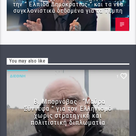
την ” Ελπίδα Δημοκρατίας ” και τα νέα
συγκλονιστικά δεδομένα για τα Τέμπη
You may also like
ΔΙΕΘΝΉ
1
B. Μπορνόβας : “Μαύρα
Σύννεφα ” για τον Ελληνισμό
χωρίς στρατηγική και
πολιτιστική διπλωματία