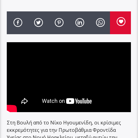
Στη Βουλή από το Νίκο Ηγουμενίδη, οι κρίσιμες
εκκρεμότητες για την Πρωτοβάθμια Φροντίδα
Υγείας στο Νομό Ηρακλείου, μεταξύ αυτών την