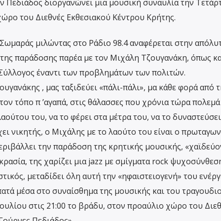
ν Πεδιάδος διοργανώνει μια μουσική συναυλία την Τετάρ
χώρο του Διεθνές Εκθεσιακού Κέντρου Κρήτης.
Σωμαράς μιλώντας στο Ράδιο 98.4 αναφέρεται στην απόλυ
της παράδοσης παρέα με τον Μιχάλη Τζουγανάκη, όπως κα
 Σύλλογος έναντι των προβλημάτων των πολιτών.
ουγανάκης , μας ταξιδεύει «πάλι-πάλι», μα κάθε φορά από 
 τον τόπο π ’αγαπά, στις θάλασσες που χρόνια τώρα πολεμά
αούτου του, να το φέρει στα μέτρα του, να το δυναστεύσε
ει νικητής, ο Μιχάλης με το λαούτο του είναι ο πρωταγων
ριβάλλει την παράδοση της κρητικής μουσικής, «χαϊδεύο
κρασία, της χαρίζει μια jazz με σμίγματα rock ψυχοσύνθεση
τικός, μεταδίδει όλη αυτή την «ηφαιστειογενή» του ενέργ
πατά μέσα στο συναίσθημα της μουσικής και του τραγουδι
ουλίου στις 21:00 το βράδυ, στον προαύλιο χώρο του Διε
Γούρνες Πεδιάδος».