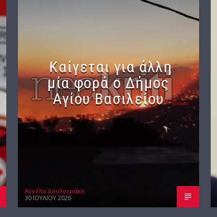
Καίγεται για άλλη
μία φορά ο Δήμος
Αγίου Βασιλείου
Αγγέλα Δουλγεράκη
30 ΙΟΥΛΊΟΥ 2026