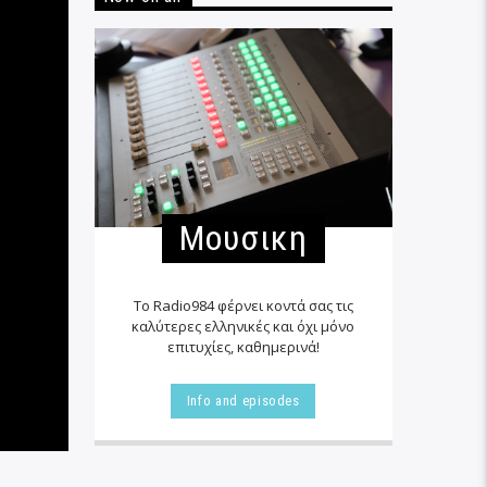
Μουσικη
Το Radio984 φέρνει κοντά σας τις
καλύτερες ελληνικές και όχι μόνο
επιτυχίες, καθημερινά!
Info and episodes