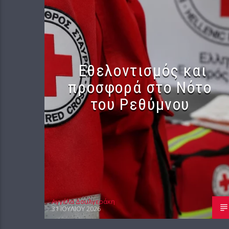
Εθελοντισμός και
προσφορά στο Νότο
του Ρεθύμνου
Αγγέλα Δουλγεράκη
31 ΙΟΥΛΊΟΥ 2026