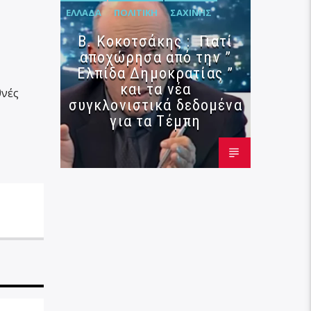
ΕΛΛΆΔΑ
ΠΟΛΙΤΙΚΉ
ΣΑΧΊΝΗΣ
Β. Κοκοτσάκης : Γιατί
αποχώρησα από την ”
Ελπίδα Δημοκρατίας ”
και τα νέα
νές
συγκλονιστικά δεδομένα
για τα Τέμπη