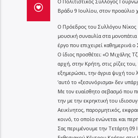
Ο Πολιτιστικός Σύλλογος Γουρνώ
Βράδυ 9 Ιουλίου, στον προαύλιο 
Ο Πρόεδρος του Συλλόγου Νίκος 
μουσική συναυλία στα μονοπάτια 
έργο που επιχειρεί καθημερινά ο
Ο ίδιος προσθέτει: «Ο Μιχάλης Τζ
αρχή, στην Κρήτη, στις ρίζες του,
εξημερώσει, την άγρια ψυχή του λ
’αυτό το «ξεσυνόρισμα» δεν υπάρχ
Με τον ευαίσθητο σεβασμό που πε
την με την εκρηκτική του ιδιοσυγ
Αεικίνητος, παρορμητικός, εκφρασ
κοινό, το οποίο ενώνεται και περ
Σας περιμένουμε την Τετάρτη 09 Ι
Εκθεσιακού Κέντρου Κρήτης στις 