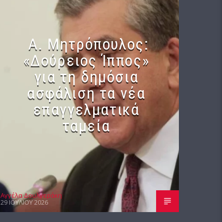
Α. Μητρόπουλος:
«Δούρειος Ίππος»
για τη δημόσια
ασφάλιση τα νέα
επαγγελματικά
ταμεία
Αγγέλα Δουλγεράκη
29 ΙΟΥΛΊΟΥ 2026