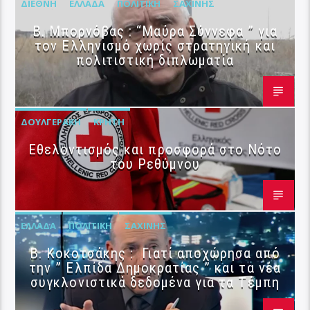
ΔΙΕΘΝΉ
ΕΛΛΆΔΑ
ΠΟΛΙΤΙΚΉ
ΣΑΧΊΝΗΣ
B. Μπορνόβας : “Μαύρα Σύννεφα ” για
τον Ελληνισμό χωρίς στρατηγική και
πολιτιστική διπλωματία
ΔΟΥΛΓΕΡΆΚΗ
ΚΡΉΤΗ
Εθελοντισμός και προσφορά στο Νότο
του Ρεθύμνου
ΕΛΛΆΔΑ
ΠΟΛΙΤΙΚΉ
ΣΑΧΊΝΗΣ
Β. Κοκοτσάκης : Γιατί αποχώρησα από
την ” Ελπίδα Δημοκρατίας ” και τα νέα
συγκλονιστικά δεδομένα για τα Τέμπη