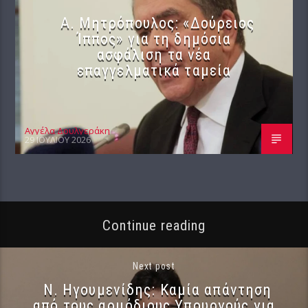
Α. Μητρόπουλος: «Δούρειος
Ίππος» για τη δημόσια
ασφάλιση τα νέα
επαγγελματικά ταμεία
Αγγέλα Δουλγεράκη
29 ΙΟΥΛΊΟΥ 2026
Continue reading
Next post
Ν. Ηγουμενίδης: Καμία απάντηση
από τους αρμόδιους Υπουργούς για