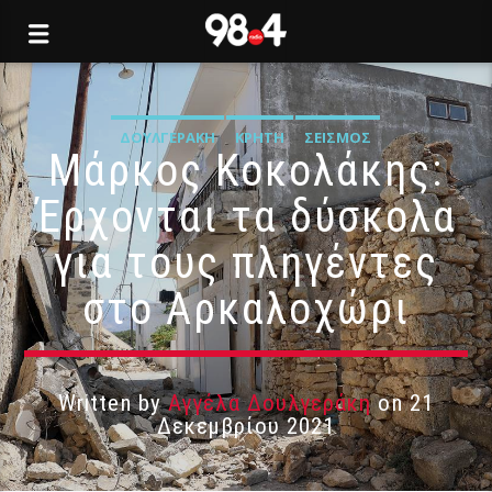
ΔΟΥΛΓΕΡΆΚΗ
ΚΡΉΤΗ
ΣΕΙΣΜΌΣ
Μάρκος Κοκολάκης:
Έρχονται τα δύσκολα
για τους πληγέντες
στο Αρκαλοχώρι
Written by
Αγγέλα Δουλγεράκη
on 21
Δεκεμβρίου 2021