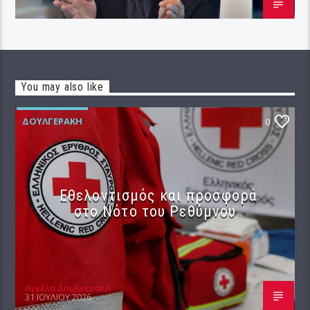
You may also like
ΔΟΥΛΓΕΡΆΚΗ
0
Εθελοντισμός και προσφορά
στο Νότο του Ρεθύμνου
Αγγέλα Δουλγεράκη
31 ΙΟΥΛΊΟΥ 2026