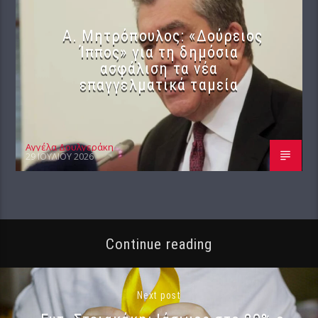
Α. Μητρόπουλος: «Δούρειος
Ίππος» για τη δημόσια
ασφάλιση τα νέα
επαγγελματικά ταμεία
Αγγέλα Δουλγεράκη
29 ΙΟΥΛΊΟΥ 2026
Continue reading
Next post