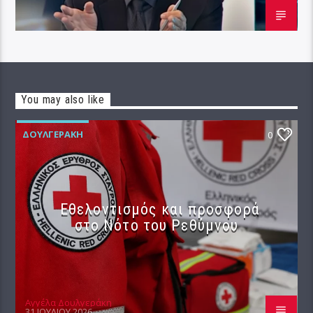
You may also like
ΔΟΥΛΓΕΡΆΚΗ
0
Εθελοντισμός και προσφορά
στο Νότο του Ρεθύμνου
Αγγέλα Δουλγεράκη
31 ΙΟΥΛΊΟΥ 2026