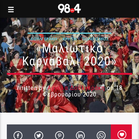
ΔΟΥΛΓΕΡΆΚΗ
ΚΡΉΤΗ
ΠΟΛΙΤΙΣΜΌΣ
«Μαλιώτικο
Καρναβάλι 2020»
Written by
Αγγέλα Δουλγεράκη
on 18
Φεβρουαρίου 2020