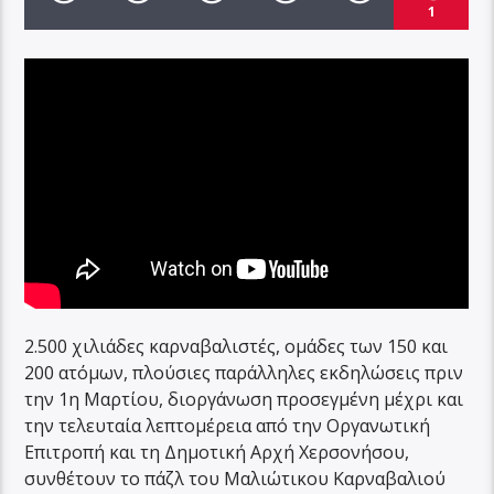
1
2.500 χιλιάδες καρναβαλιστές, ομάδες των 150 και
200 ατόμων, πλούσιες παράλληλες εκδηλώσεις πριν
την 1η Μαρτίου, διοργάνωση προσεγμένη μέχρι και
την τελευταία λεπτομέρεια από την Οργανωτική
Επιτροπή και τη Δημοτική Αρχή Χερσονήσου,
συνθέτουν το πάζλ του Μαλιώτικου Καρναβαλιού