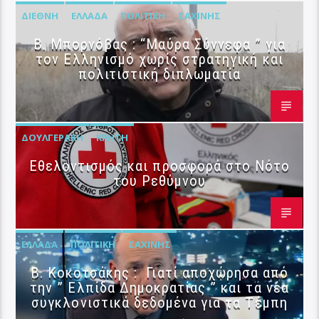
ΔΙΕΘΝΉ
ΕΛΛΆΔΑ
ΠΟΛΙΤΙΚΉ
ΣΑΧΊΝΗΣ
B. Μπορνόβας : “Μαύρα Σύννεφα ” για
τον Ελληνισμό χωρίς στρατηγική και
πολιτιστική διπλωματία
ΔΟΥΛΓΕΡΆΚΗ
ΚΡΉΤΗ
Εθελοντισμός και προσφορά στο Νότο
του Ρεθύμνου
ΕΛΛΆΔΑ
ΠΟΛΙΤΙΚΉ
ΣΑΧΊΝΗΣ
Β. Κοκοτσάκης : Γιατί αποχώρησα από
την ” Ελπίδα Δημοκρατίας ” και τα νέα
συγκλονιστικά δεδομένα για τα Τέμπη