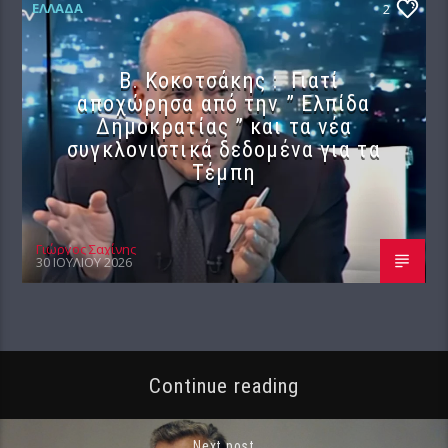
ΕΛΛΆΔΑ
2
Β. Κοκοτσάκης : Γιατί
αποχώρησα από την ” Ελπίδα
Δημοκρατίας ” και τα νέα
συγκλονιστικά δεδομένα για τα
Τέμπη
Γιώργος Σαχίνης
30 ΙΟΥΛΊΟΥ 2026
Continue reading
Next post