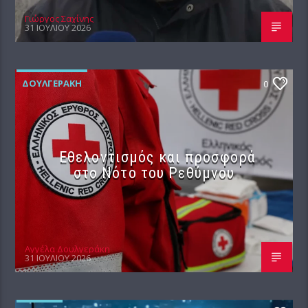
Γιώργος Σαχίνης
31 ΙΟΥΛΊΟΥ 2026
ΔΟΥΛΓΕΡΆΚΗ
0
Εθελοντισμός και προσφορά
στο Νότο του Ρεθύμνου
Αγγέλα Δουλγεράκη
31 ΙΟΥΛΊΟΥ 2026