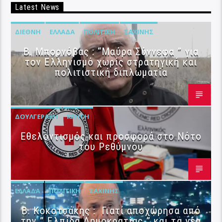
Latest News
ΔΙΕΘΝΉ
ΕΛΛΆΔΑ
ΠΟΛΙΤΙΚΉ
ΣΑΧΊΝΗΣ
B. Μπορνόβας : “Μαύρα Σύννεφα ” για
τον Ελληνισμό χωρίς στρατηγική και
πολιτιστική διπλωματία
ΔΟΥΛΓΕΡΆΚΗ
ΚΡΉΤΗ
Εθελοντισμός και προσφορά στο Νότο
του Ρεθύμνου
ΕΛΛΆΔΑ
ΠΟΛΙΤΙΚΉ
ΣΑΧΊΝΗΣ
Β. Κοκοτσάκης : Γιατί αποχώρησα από
την ” Ελπίδα Δημοκρατίας ” και τα νέα