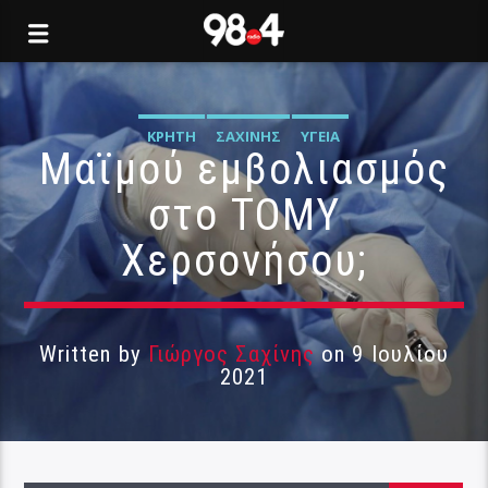
ΚΡΉΤΗ
ΣΑΧΊΝΗΣ
ΥΓΕΊΑ
Μαϊμού εμβολιασμός
στο ΤΟΜΥ
Χερσονήσου;
Written by
Γιώργος Σαχίνης
on 9 Ιουλίου
2021