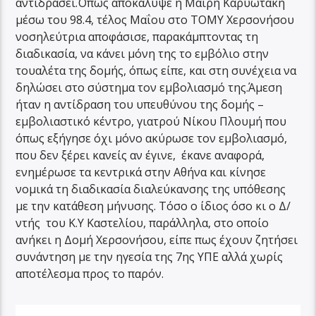
αντιδράσει.Όπως αποκάλυψε η Μαίρη Καρυωτάκη
μέσω του 98.4, τέλος Μαΐου στο ΤΟΜΥ Χερσονήσου
νοσηλεύτρια αποφάσισε, παρακάμπτοντας τη
διαδικασία, να κάνει μόνη της το εμβόλιο στην
τουαλέτα της δομής, όπως είπε, και στη συνέχεια να
δηλώσει στο σύστημα τον εμβολιασμό της.Άμεση
ήταν η αντίδραση του υπευθύνου της δομής –
εμβολιαστικό κέντρο, γιατρού Νίκου Πλουμή που
όπως εξήγησε όχι μόνο ακύρωσε τον εμβολιασμό,
που δεν ξέρει κανείς αν έγινε, έκανε αναφορά,
ενημέρωσε τα κεντρικά στην Αθήνα και κίνησε
νομικά τη διαδικασία διαλεύκανσης της υπόθεσης
με την κατάθεση μήνυσης. Τόσο ο ίδιος όσο κι ο Δ/
ντής του Κ.Υ Καστελίου, παράλληλα, στο οποίο
ανήκει η Δομή Χερσονήσου, είπε πως έχουν ζητήσει
συνάντηση με την ηγεσία της 7ης ΥΠΕ αλλά χωρίς
αποτέλεσμα προς το παρόν.