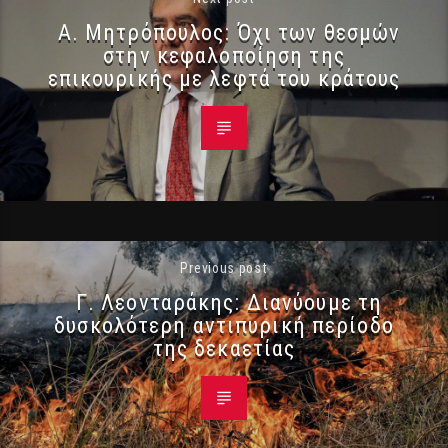
Α. Μητρόπουλος: Όχι των θεσμών
στην κεφαλοποίηση της
επικουρικής με λεφτά του κράτους
Previous post
Γ. Λεονταράκης: Διανύουμε τη
δυσκολότερη αντιπυρική περίοδο
της δεκαετίας