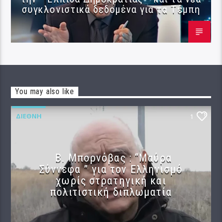
συγκλονιστικά δεδομένα για τα Τέμπη
You may also like
ΔΙΕΘΝΉ
1
B. Μπορνόβας : “Μαύρα
Σύννεφα ” για τον Ελληνισμό
χωρίς στρατηγική και
πολιτιστική διπλωματία