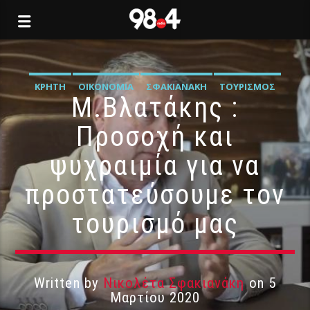
ΚΡΉΤΗ
ΟΙΚΟΝΟΜΊΑ
ΣΦΑΚΙΑΝΆΚΗ
ΤΟΥΡΙΣΜΌΣ
Μ.Βλατάκης :
Προσοχή και
ψυχραιμία για να
προστατεύσουμε τον
τουρισμό μας
Written by
Νικολέτα Σφακιανάκη
on 5
Μαρτίου 2020