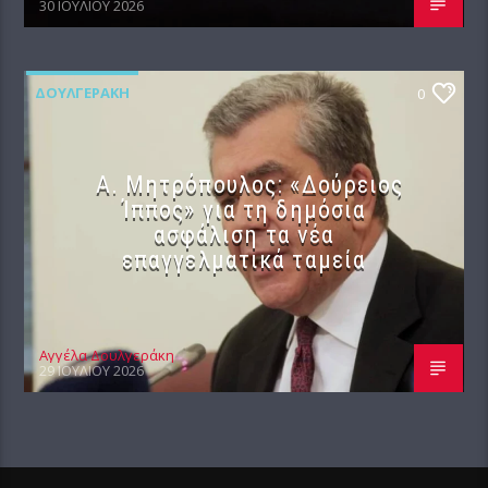
30 ΙΟΥΛΊΟΥ 2026
ΔΟΥΛΓΕΡΆΚΗ
0
Α. Μητρόπουλος: «Δούρειος
Ίππος» για τη δημόσια
ασφάλιση τα νέα
επαγγελματικά ταμεία
Αγγέλα Δουλγεράκη
29 ΙΟΥΛΊΟΥ 2026