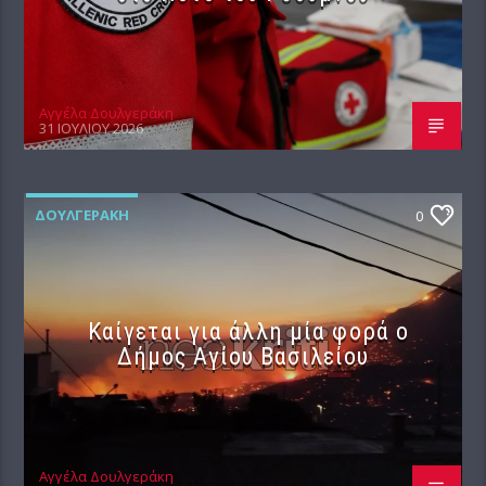
Αγγέλα Δουλγεράκη
31 ΙΟΥΛΊΟΥ 2026
ΔΟΥΛΓΕΡΆΚΗ
0
Καίγεται για άλλη μία φορά ο
Δήμος Αγίου Βασιλείου
Αγγέλα Δουλγεράκη