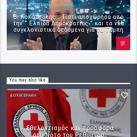
ΕΛΛΆΔΑ
ΠΟΛΙΤΙΚΉ
ΣΑΧΊΝΗΣ
Β. Κοκοτσάκης : Γιατί αποχώρησα από
την ” Ελπίδα Δημοκρατίας ” και τα νέα
συγκλονιστικά δεδομένα για τα Τέμπη
You may also like
ΔΟΥΛΓΕΡΆΚΗ
0
Εθελοντισμός και προσφορά
στο Νότο του Ρεθύμνου