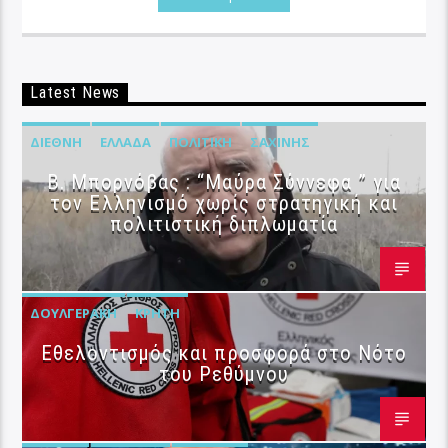
Latest News
ΔΙΕΘΝΉ
ΕΛΛΆΔΑ
ΠΟΛΙΤΙΚΉ
ΣΑΧΊΝΗΣ
B. Μπορνόβας : “Μαύρα Σύννεφα ” για
τον Ελληνισμό χωρίς στρατηγική και
πολιτιστική διπλωματία
ΔΟΥΛΓΕΡΆΚΗ
ΚΡΉΤΗ
Εθελοντισμός και προσφορά στο Νότο
του Ρεθύμνου