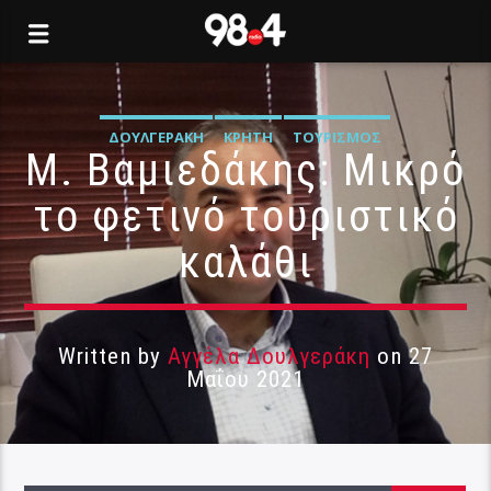
ΔΟΥΛΓΕΡΆΚΗ
ΚΡΉΤΗ
ΤΟΥΡΙΣΜΌΣ
Μ. Βαμιεδάκης: Μικρό
το φετινό τουριστικό
καλάθι
Written by
Αγγέλα Δουλγεράκη
on 27
Μαΐου 2021