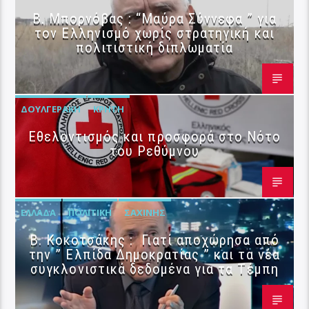
B. Μπορνόβας : “Μαύρα Σύννεφα ” για
τον Ελληνισμό χωρίς στρατηγική και
πολιτιστική διπλωματία
ΔΟΥΛΓΕΡΆΚΗ
ΚΡΉΤΗ
Εθελοντισμός και προσφορά στο Νότο
του Ρεθύμνου
ΕΛΛΆΔΑ
ΠΟΛΙΤΙΚΉ
ΣΑΧΊΝΗΣ
Β. Κοκοτσάκης : Γιατί αποχώρησα από
την ” Ελπίδα Δημοκρατίας ” και τα νέα
συγκλονιστικά δεδομένα για τα Τέμπη