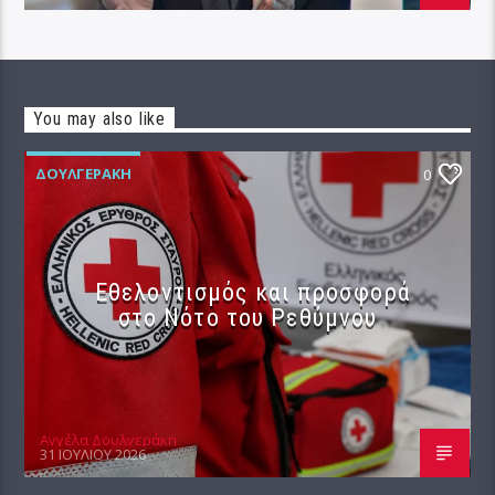
You may also like
ΔΟΥΛΓΕΡΆΚΗ
0
Εθελοντισμός και προσφορά
στο Νότο του Ρεθύμνου
Αγγέλα Δουλγεράκη
31 ΙΟΥΛΊΟΥ 2026