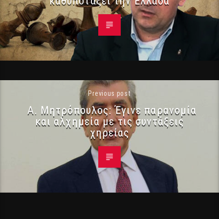
καθυποτάξει την Ελλάδα
Previous post
Α. Μητρόπουλος: Έγινε παρανομία
και αλχημεία με τις συντάξεις
χηρείας