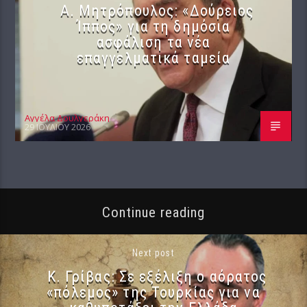
Α. Μητρόπουλος: «Δούρειος
Ίππος» για τη δημόσια
ασφάλιση τα νέα
επαγγελματικά ταμεία
Αγγέλα Δουλγεράκη
29 ΙΟΥΛΊΟΥ 2026
Continue reading
Next post
Κ. Γρίβας: Σε εξέλιξη ο αόρατος
«πόλεμος» της Τουρκίας για να