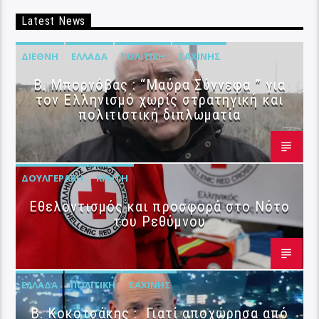
Latest News
ΔΙΕΘΝΉ
ΕΛΛΆΔΑ
ΠΟΛΙΤΙΚΉ
ΣΑΧΊΝΗΣ
B. Μπορνόβας : “Μαύρα Σύννεφα ” για
τον Ελληνισμό χωρίς στρατηγική και
πολιτιστική διπλωματία
ΔΟΥΛΓΕΡΆΚΗ
ΚΡΉΤΗ
Εθελοντισμός και προσφορά στο Νότο
του Ρεθύμνου
ΕΛΛΆΔΑ
ΠΟΛΙΤΙΚΉ
ΣΑΧΊΝΗΣ
Β. Κοκοτσάκης : Γιατί αποχώρησα από