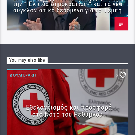
την ” Ελπίδα Δημοκρατίας ” και τα νέα
συγκλονιστικά δεδομένα για τα Τέμπη
You may also like
ΔΟΥΛΓΕΡΆΚΗ
0
Εθελοντισμός και προσφορά
στο Νότο του Ρεθύμνου