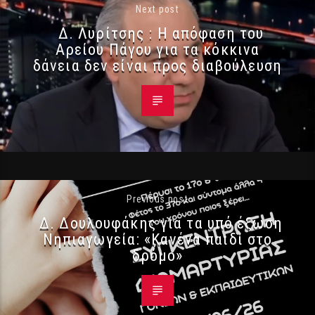
Next post
Δ. Λυρίτσης : Η απόφαση του
Αρείου Πάγου για τα κόκκινα
δάνεια δεν είναι προς διαβούλευση
Previous post
Δ. Δουλουφάκης για τα υπό έξωση
Νηπιαγωγεία: «Κανένα παιδί στο
δρόμο»