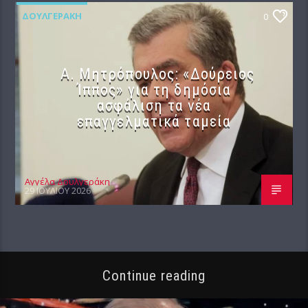
ΔΟΥΛΓΕΡΆΚΗ
0
Α. Μητρόπουλος: «Δούρειος
Ίππος» για τη δημόσια
ασφάλιση τα νέα
επαγγελματικά ταμεία
Αγγέλα Δουλγεράκη
29 ΙΟΥΛΊΟΥ 2026
Continue reading