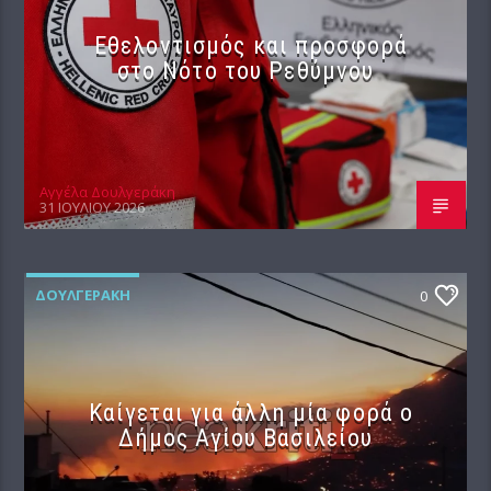
Εθελοντισμός και προσφορά
στο Νότο του Ρεθύμνου
Αγγέλα Δουλγεράκη
31 ΙΟΥΛΊΟΥ 2026
ΔΟΥΛΓΕΡΆΚΗ
0
Καίγεται για άλλη μία φορά ο
Δήμος Αγίου Βασιλείου