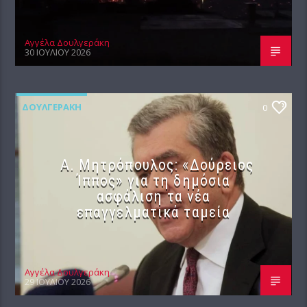
Αγγέλα Δουλγεράκη
30 ΙΟΥΛΊΟΥ 2026
ΔΟΥΛΓΕΡΆΚΗ
0
Α. Μητρόπουλος: «Δούρειος
Ίππος» για τη δημόσια
ασφάλιση τα νέα
επαγγελματικά ταμεία
Αγγέλα Δουλγεράκη
29 ΙΟΥΛΊΟΥ 2026