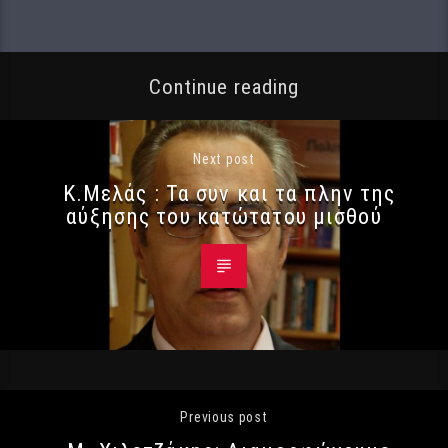
Continue reading
Next post
Κ.Μελάς : Τα συν και τα πλην της
αύξησης του κατώτατου μισθού
Previous post