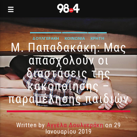
ΔΟΥΛΓΕΡΆΚΗ
ΚΟΙΝΩΝΊΑ
ΚΡΉΤΗ
Μ. Παπαδακάκη: Μας
απασχολούν οι
διαστάσεις της
κακοποίησης –
παραμέλησης παιδιών
Written by
Αγγέλα Δουλγεράκη
on 29
Ιανουαρίου 2019