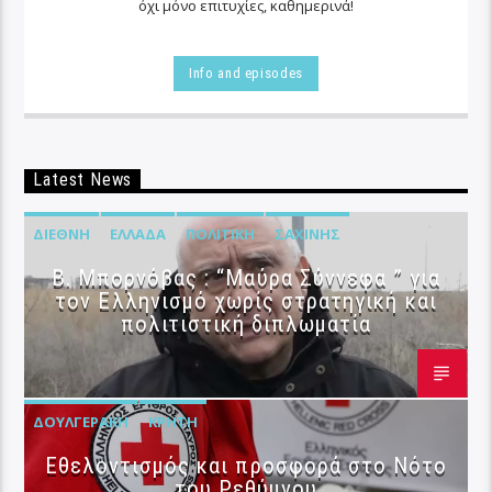
όχι μόνο επιτυχίες, καθημερινά!
Info and episodes
Latest News
ΔΙΕΘΝΉ
ΕΛΛΆΔΑ
ΠΟΛΙΤΙΚΉ
ΣΑΧΊΝΗΣ
B. Μπορνόβας : “Μαύρα Σύννεφα ” για
τον Ελληνισμό χωρίς στρατηγική και
πολιτιστική διπλωματία
ΔΟΥΛΓΕΡΆΚΗ
ΚΡΉΤΗ
Εθελοντισμός και προσφορά στο Νότο
του Ρεθύμνου