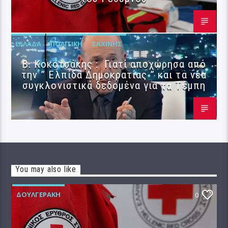
ΕΛΛΆΔΑ
ΠΟΛΙΤΙΚΉ
ΣΑΧΊΝΗΣ
Β. Κοκοτσάκης : Γιατί αποχώρησα από
την ” Ελπίδα Δημοκρατίας ” και τα νέα
συγκλονιστικά δεδομένα για τα Τέμπη
You may also like
ΔΟΥΛΓΕΡΆΚΗ
0