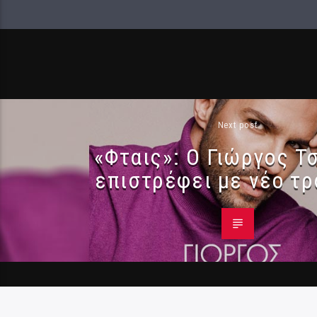
Next post
«Φταις»: Ο Γιώργος Τ
επιστρέφει με νέο τρ