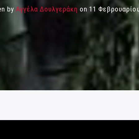
en by
Αγγέλα Δουλγεράκη
on 11 Φεβρουαρίο