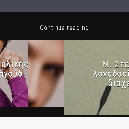
Continue reading
σαλίκης
Μ. Στα
αγούδι
λογοδοσί
διαχ