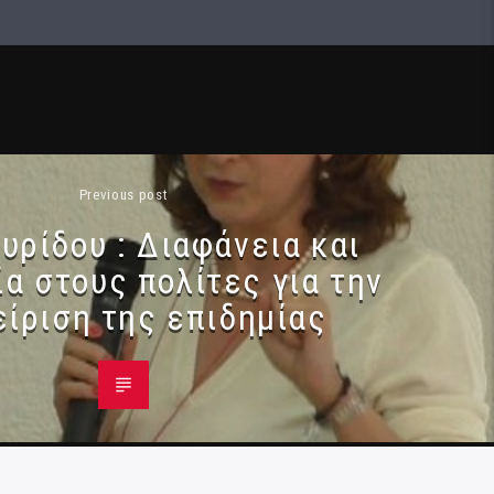
Previous post
υρίδου : Διαφάνεια και
α στους πολίτες για την
είριση της επιδημίας