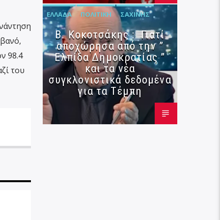
ΕΛΛΆΔΑ
ΠΟΛΙΤΙΚΉ
ΣΑΧΊΝΗΣ
υνάντηση
Β. Κοκοτσάκης : Γιατί
ιβανό,
αποχώρησα από την ”
ν 98.4
Ελπίδα Δημοκρατίας ”
και τα νέα
ζί του
συγκλονιστικά δεδομένα
για τα Τέμπη