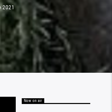
υ 2021
Now on air