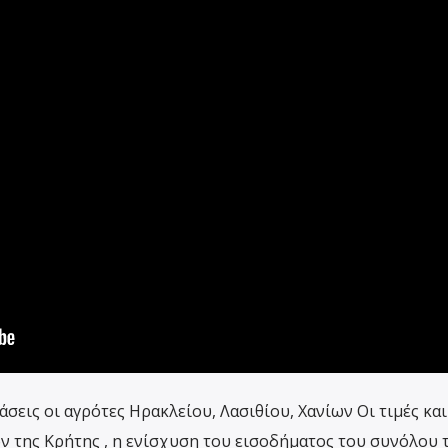
εις οι αγρότες Ηρακλείου, Λασιθίου, Χανίων Οι τιμές και
 της Κρήτης , η ενίσχυση του εισοδήματος του συνόλου 