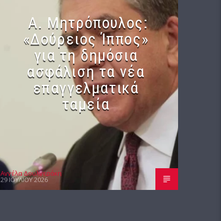
Α. Μητρόπουλος:
«Δούρειος Ίππος»
για τη δημόσια
ασφάλιση τα νέα
επαγγελματικά
ταμεία
Αγγέλα Δουλγεράκη
29 ΙΟΥΛΊΟΥ 2026