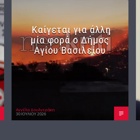
Καίγεται για άλλη
μία φορά ο Δήμος
Αγίου Βασιλείου
Αγγέλα Δουλγεράκη
30 ΙΟΥΛΊΟΥ 2026