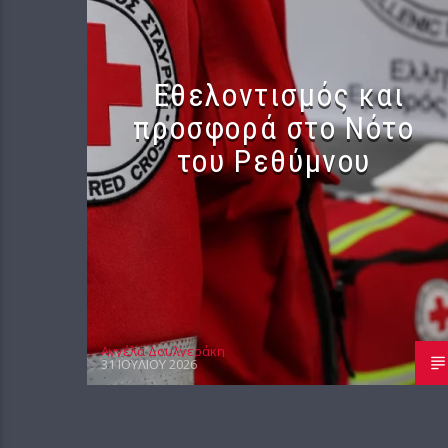
Εθελοντισμός και
προσφορά στο Νότο
του Ρεθύμνου
Αγγέλα Δουλγεράκη
31 ΙΟΥΛΊΟΥ 2026