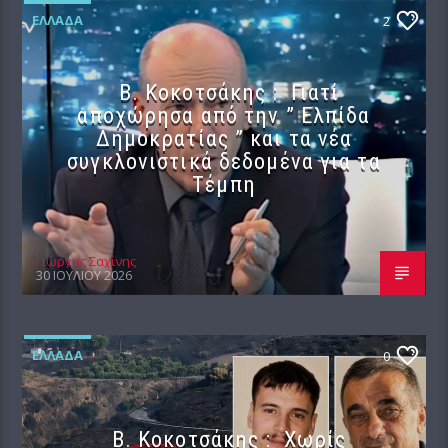
ΕΛΛΆΔΑ
2
Β. Κοκοτσάκης : Γιατί
αποχώρησα από την ” Ελπίδα
Δημοκρατίας ” και τα νέα
συγκλονιστικά δεδομένα για τα
Τέμπη
Γιώργος Σαχίνης
30 ΙΟΥΛΊΟΥ 2026
ΕΛΛΆΔΑ
0
Β. Κοκοτσάκης : Χωρίς