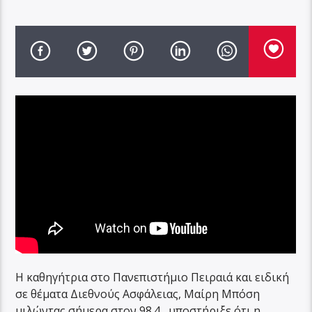
Η καθηγήτρια στο Πανεπιστήμιο Πειραιά και ειδική
σε θέματα Διεθνούς Ασφάλειας, Μαίρη Μπόση
μιλώντας σήμερα στον 98.4 , υποστήριξε ότι η