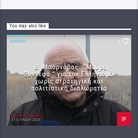
You may also like
ΔΙΕΘΝΉ
0
B. Μπορνόβας : “Μαύρα
Σύννεφα ” για τον Ελληνισμό
χωρίς στρατηγική και
πολιτιστική διπλωματία
Γιώργος Σαχίνης
31 ΙΟΥΛΊΟΥ 2026