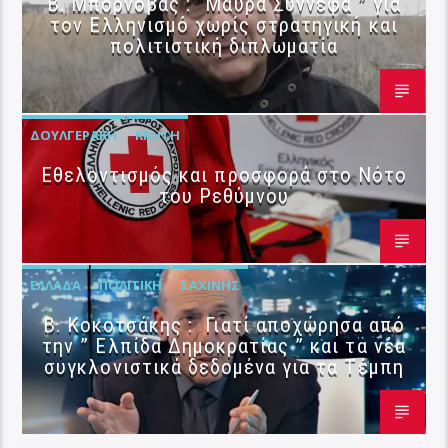
B. Μπορνόβας : “Μαύρα Σύννεφα ” για
τον Ελληνισμό χωρίς στρατηγική και
πολιτιστική διπλωματία
ΔΟΥΛΓΕΡΆΚΗ
ΚΡΉΤΗ
Εθελοντισμός και προσφορά στο Νότο
του Ρεθύμνου
ΕΛΛΆΔΑ
ΠΟΛΙΤΙΚΉ
ΣΑΧΊΝΗΣ
Β. Κοκοτσάκης : Γιατί αποχώρησα από
την ” Ελπίδα Δημοκρατίας ” και τα νέα
συγκλονιστικά δεδομένα για τα Τέμπη