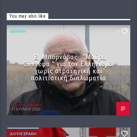
You may also like
ΔΙΕΘΝΉ
1
B. Μπορνόβας : “Μαύρα
Σύννεφα ” για τον Ελληνισμό
χωρίς στρατηγική και
πολιτιστική διπλωματία
Γιώργος Σαχίνης
31 ΙΟΥΛΊΟΥ 2026
ΔΟΥΛΓΕΡΆΚΗ
0