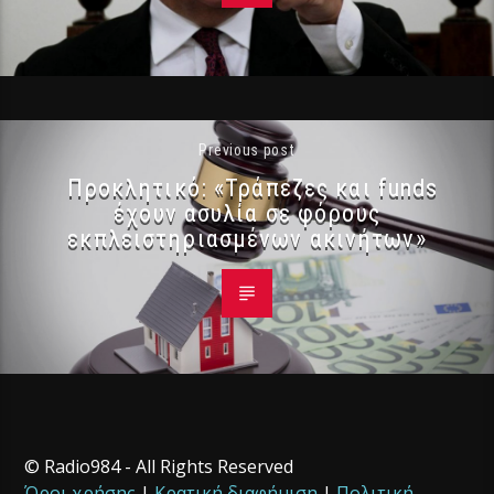
Previous post
Προκλητικό: «Τράπεζες και funds
έχουν ασυλία σε φόρους
εκπλειστηριασμένων ακινήτων»
© Radio984 - All Rights Reserved
Όροι χρήσης
|
Κρατική διαφήμιση
|
Πολιτική