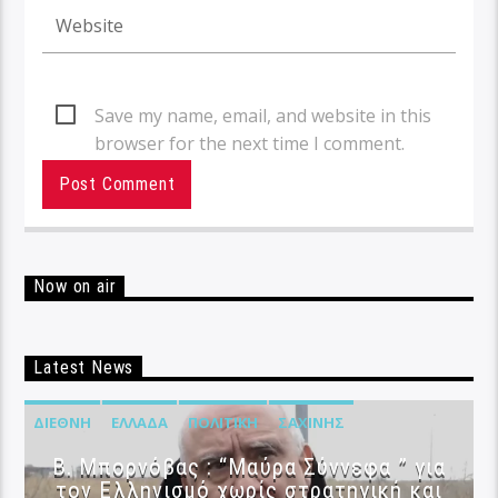
Save my name, email, and website in this
browser for the next time I comment.
Now on air
Latest News
ΔΙΕΘΝΉ
ΕΛΛΆΔΑ
ΠΟΛΙΤΙΚΉ
ΣΑΧΊΝΗΣ
B. Μπορνόβας : “Μαύρα Σύννεφα ” για
τον Ελληνισμό χωρίς στρατηγική και