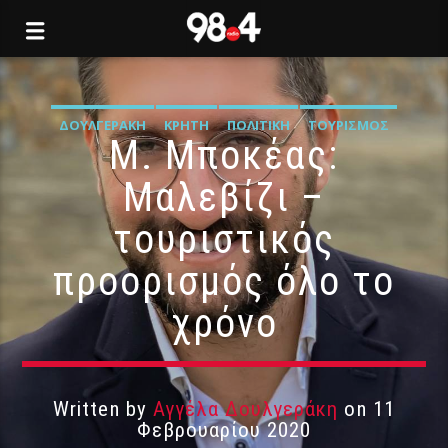
ΔΟΥΛΓΕΡΆΚΗ
ΚΡΉΤΗ
ΠΟΛΙΤΙΚΉ
ΤΟΥΡΙΣΜΌΣ
Μ. Μποκέας:
Μαλεβίζι –
τουριστικός
προορισμός όλο το
χρόνο
Written by
Αγγέλα Δουλγεράκη
on 11
Φεβρουαρίου 2020