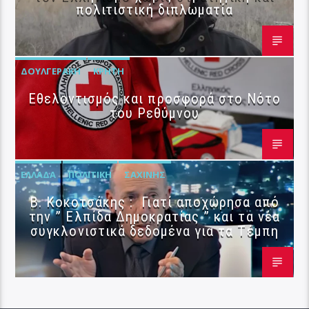
πολιτιστική διπλωματία
ΔΟΥΛΓΕΡΆΚΗ
ΚΡΉΤΗ
Εθελοντισμός και προσφορά στο Νότο
του Ρεθύμνου
ΕΛΛΆΔΑ
ΠΟΛΙΤΙΚΉ
ΣΑΧΊΝΗΣ
Β. Κοκοτσάκης : Γιατί αποχώρησα από
την ” Ελπίδα Δημοκρατίας ” και τα νέα
συγκλονιστικά δεδομένα για τα Τέμπη