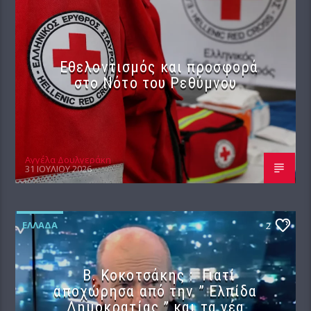
Εθελοντισμός και προσφορά
στο Νότο του Ρεθύμνου
Αγγέλα Δουλγεράκη
31 ΙΟΥΛΊΟΥ 2026
ΕΛΛΆΔΑ
2
Β. Κοκοτσάκης : Γιατί
αποχώρησα από την ” Ελπίδα
Δημοκρατίας ” και τα νέα