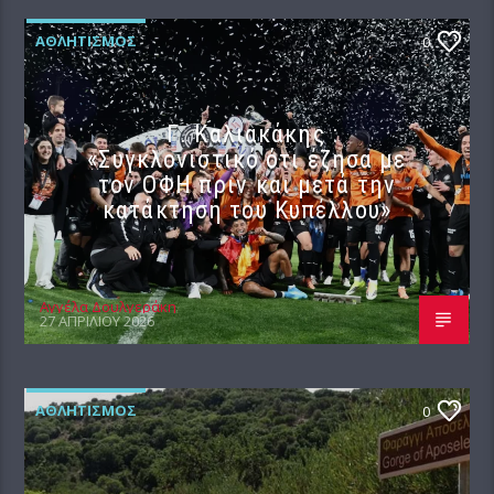
ΑΘΛΗΤΙΣΜΌΣ
0
Γ. Καλιακάκης :
«Συγκλονιστικό ότι έζησα με
τον ΟΦΗ πριν και μετά την
κατάκτηση του Κυπέλλου»
Αγγέλα Δουλγεράκη
27 ΑΠΡΙΛΊΟΥ 2026
ΑΘΛΗΤΙΣΜΌΣ
0