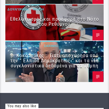
ΔΟΥΛΓΕΡΆΚΗ
ΚΡΉΤΗ
Εθελοντισμός και προσφορά στο Νότο
του Ρεθύμνου
ΕΛΛΆΔΑ
ΠΟΛΙΤΙΚΉ
ΣΑΧΊΝΗΣ
Β. Κοκοτσάκης : Γιατί αποχώρησα από
την ” Ελπίδα Δημοκρατίας ” και τα νέα
συγκλονιστικά δεδομένα για τα Τέμπη
You may also like