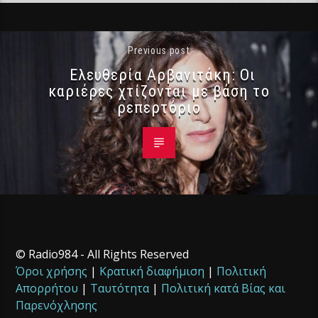
Previous post
Ελευθερία Αρβανιτάκη: Οι
καριέρες χτίζονται με βάση το
ρεπερτόριο
© Radio984 - All Rights Reserved
Όροι χρήσης
|
Κρατική διαφήμιση
|
Πολιτική
Απορρήτου
|
Ταυτότητα
|
Πολιτική κατά Βίας και
Παρενόχλησης