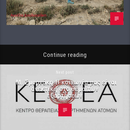
Αγγέλα Δουλγεράκη
1 ΙΟΥΝΊΟΥ 2022
Continue reading
Next post
Μ. Σμυρνάκη Η κοινωνία μας είναι
ανεκτική στο θέμα των
εξαρτήσεων