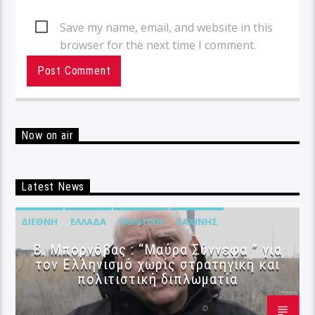
Save my name, email, and website in this
browser for the next time I comment.
Now on air
Latest News
ΔΙΕΘΝΉ
ΕΛΛΆΔΑ
ΠΟΛΙΤΙΚΉ
ΣΑΧΊΝΗΣ
B. Μπορνόβας : “Μαύρα Σύννεφα ” για
τον Ελληνισμό χωρίς στρατηγική και
πολιτιστική διπλωματία