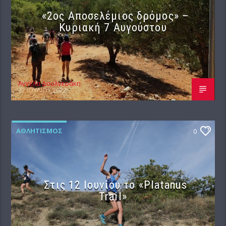
«2ος Αποσελέμιος δρόμος» –
Κυριακή 7 Αυγούστου
Αγγέλα Δουλγεράκη
22 ΙΟΥΛΊΟΥ 2022
ΑΘΛΗΤΙΣΜΌΣ
0
Στις 12 Ιουνίου το «Platanus
Trail»