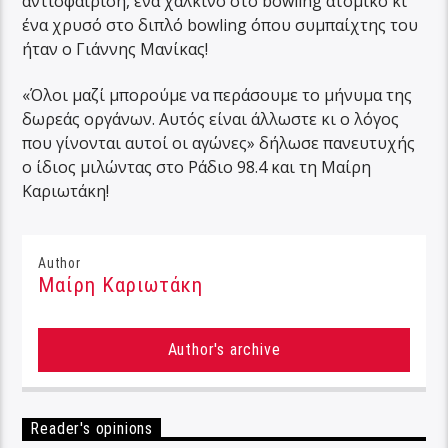
αντισφαίριση, ένα χάλκινο στο bowling ατομικό κι
ένα χρυσό στο διπλό bowling όπου συμπαίχτης του
ήταν ο Γιάννης Μανίκας!
«Όλοι μαζί μπορούμε να περάσουμε το μήνυμα της
δωρεάς οργάνων. Αυτός είναι άλλωστε κι ο λόγος
που γίνονται αυτοί οι αγώνες» δήλωσε πανευτυχής
ο ίδιος μιλώντας στο Ράδιο 98.4 και τη Μαίρη
Καριωτάκη!
Author
Μαίρη Καριωτάκη
Author's archive
Reader's opinions