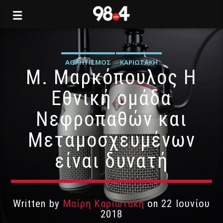
ΑΘΛΗΤΙΣΜΌΣ
ΚΑΡΙΩΤΆΚΗ
Μ. Μαρκόπουλος Η
Εθνική ομάδα
Νεφροπαθών και
Μεταμοσχευμένων
είναι δυνατή
Written by
Μαίρη Καριωτάκη
on 22 Ιουνίου
2018