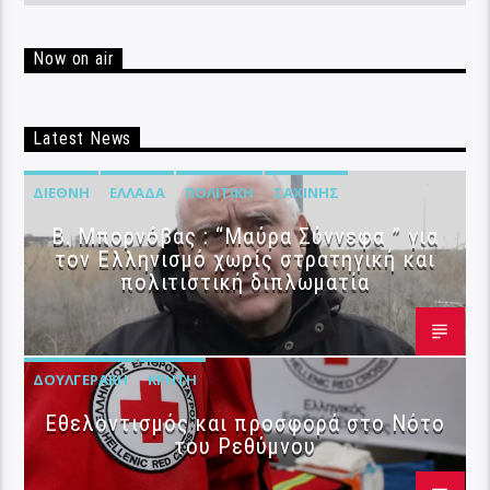
Now on air
Latest News
ΔΙΕΘΝΉ
ΕΛΛΆΔΑ
ΠΟΛΙΤΙΚΉ
ΣΑΧΊΝΗΣ
B. Μπορνόβας : “Μαύρα Σύννεφα ” για
τον Ελληνισμό χωρίς στρατηγική και
πολιτιστική διπλωματία
ΔΟΥΛΓΕΡΆΚΗ
ΚΡΉΤΗ
Εθελοντισμός και προσφορά στο Νότο
του Ρεθύμνου