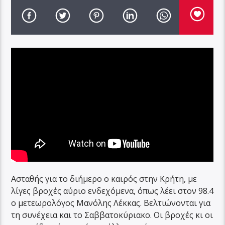
Ασταθής για το διήμερο ο καιρός στην Κρήτη, με
λίγες βροχές αύριο ενδεχόμενα, όπως λέει στον 98.4
ο μετεωρολόγος Μανόλης Λέκκας. Βελτιώνονται για
τη συνέχεια και το Σαββατοκύριακο. Οι βροχές κι οι