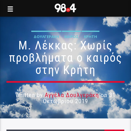
ΔΟΥΛΓΕΡΆΚΗ
ΚΑΙΡΌΣ
ΚΡΉΤΗ
Μ. Λέκκας: Χωρίς
προβλήματα ο καιρός
στην Κρήτη
Written by
Αγγέλα Δουλγεράκη
on 31
Οκτωβρίου 2019