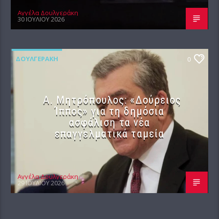
Αγγέλα Δουλγεράκη
30 ΙΟΥΛΊΟΥ 2026
ΔΟΥΛΓΕΡΆΚΗ
0
Α. Μητρόπουλος: «Δούρειος
Ίππος» για τη δημόσια
ασφάλιση τα νέα
επαγγελματικά ταμεία
Αγγέλα Δουλγεράκη
29 ΙΟΥΛΊΟΥ 2026