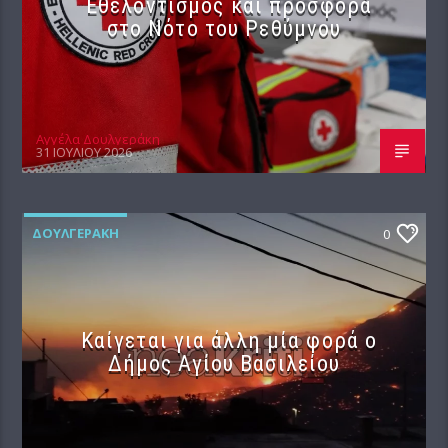
Εθελοντισμός και προσφορά
στο Νότο του Ρεθύμνου
Αγγέλα Δουλγεράκη
31 ΙΟΥΛΊΟΥ 2026
ΔΟΥΛΓΕΡΆΚΗ
0
Καίγεται για άλλη μία φορά ο
Δήμος Αγίου Βασιλείου