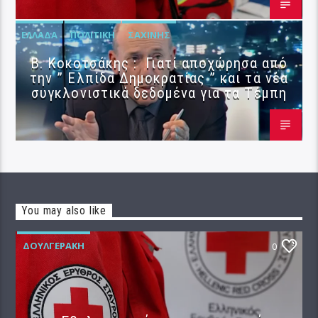
ΕΛΛΆΔΑ
ΠΟΛΙΤΙΚΉ
ΣΑΧΊΝΗΣ
Β. Κοκοτσάκης : Γιατί αποχώρησα από
την ” Ελπίδα Δημοκρατίας ” και τα νέα
συγκλονιστικά δεδομένα για τα Τέμπη
You may also like
ΔΟΥΛΓΕΡΆΚΗ
0