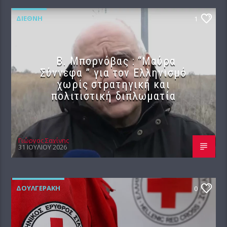
ΔΙΕΘΝΉ
1
B. Μπορνόβας : “Μαύρα
Σύννεφα ” για τον Ελληνισμό
χωρίς στρατηγική και
πολιτιστική διπλωματία
Γιώργος Σαχίνης
31 ΙΟΥΛΊΟΥ 2026
ΔΟΥΛΓΕΡΆΚΗ
0