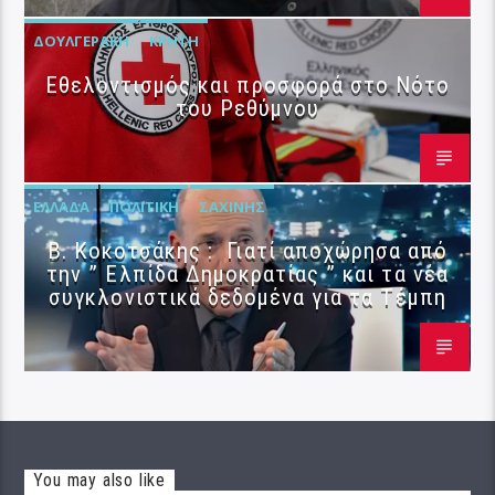
ΔΟΥΛΓΕΡΆΚΗ
ΚΡΉΤΗ
Εθελοντισμός και προσφορά στο Νότο
του Ρεθύμνου
ΕΛΛΆΔΑ
ΠΟΛΙΤΙΚΉ
ΣΑΧΊΝΗΣ
Β. Κοκοτσάκης : Γιατί αποχώρησα από
την ” Ελπίδα Δημοκρατίας ” και τα νέα
συγκλονιστικά δεδομένα για τα Τέμπη
You may also like