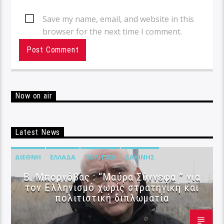
Save my name, email, and website in this
browser for the next time I comment.
Now on air
Latest News
ΔΙΕΘΝΉ
ΕΛΛΆΔΑ
ΠΟΛΙΤΙΚΉ
ΣΑΧΊΝΗΣ
B. Μπορνόβας : “Μαύρα Σύννεφα ” για
τον Ελληνισμό χωρίς στρατηγική και
πολιτιστική διπλωματία