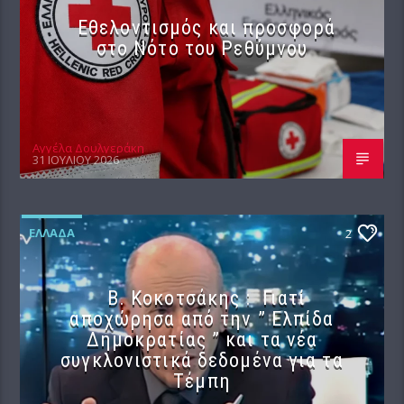
Εθελοντισμός και προσφορά
στο Νότο του Ρεθύμνου
Αγγέλα Δουλγεράκη
31 ΙΟΥΛΊΟΥ 2026
ΕΛΛΆΔΑ
2
Β. Κοκοτσάκης : Γιατί
αποχώρησα από την ” Ελπίδα
Δημοκρατίας ” και τα νέα
συγκλονιστικά δεδομένα για τα
Τέμπη