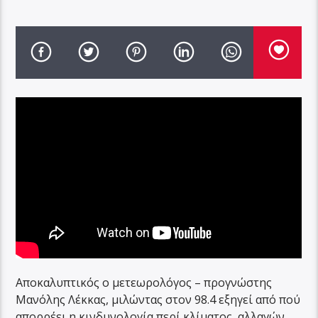
Αποκαλυπτικός ο μετεωρολόγος – προγνώστης
Μανόλης Λέκκας, μιλώντας στον 98.4 εξηγεί από πού
απορρέει η κινδυνολογία περί κλίματος, αλλαγών,