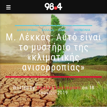
ΔΟΥΛΓΕΡΆΚΗ
ΕΛΛΆΔΑ
ΚΑΙΡΌΣ
ΚΟΙΝΩΝΊΑ
Μ. Λέκκας: Αυτό είναι
το μυστήριο της
«κλιματικής
ανισορροπίας»
Written by
Αγγέλα Δουλγεράκη
on 18
Ιουνίου 2019