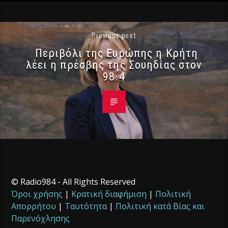
Previous post
Περιβόλι της Ευρώπης η Κρήτη
λέει η πρέσβης της Σουηδίας στον
98.4
© Radio984 - All Rights Reserved
Όροι χρήσης
|
Κρατική διαφήμιση
|
Πολιτική
Απορρήτου
|
Ταυτότητα
|
Πολιτική κατά Βίας και
Παρενόχλησης