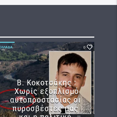
ΕΛΛΆΔΑ
0
Β. Κοκοτσάκης :
Χωρίς εξοπλισμό
αυτοπροστασίας οι
πυροσβέστες μας
και η πολιτική