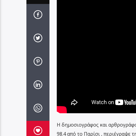
Η δημοσιογράφος και αρθρογράφο
98.4 από το Παρίσι , περιέγραψε