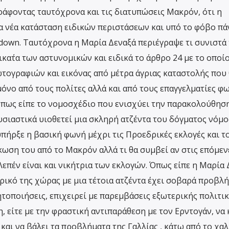
γράφοντας ταυτόχρονα και τις διατυπώσεις Μακρόν, ότι η
ια νέα κατάσταση ειδικών περιστάσεων και υπό το φόβο πά
kdown. Ταυτόχρονα η Μαρία Δεναξά περιέγραψε τι συνιστά
α΄τα των αστυνομικών και ειδικά το άρθρο 24 με το οποί
τογραφιών και εικόνας από μέτρα άγριας καταστολής που 
όνο από τους πολίτες αλλά και από τους επαγγελματίες φ
Όπως είπε το νομοσχέδιο που ενισχύει την παρακολούθησ
υσιαστικά υιοθετεί μια σκληρή ατζέντα του δόγματος νόμο
 υπήρξε η βασική φωνή μέχρι τις Προεδρικές εκλογές και τ
κωση του από το Μακρόν αλλά τι θα συμβεί αν στις επόμεν
 Λεπέν είναι και νικήτρια των εκλογών. Όπως είπε η Μαρία 
ικό της χώρας με μια τέτοια ατζέντα έχει σοβαρά προβλ
ητοποιήσεις, επιχειρεί με παρεμβάσεις εξωτερικής πολιτική
, είτε με την φραστική αντιπαράθεση με τον Ερντογάν, να 
αι να βάλει τα προβλήματα της Γαλλίας , κάτω από το χαλ