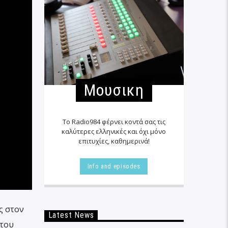
Μουσικη
Το Radio984 φέρνει κοντά σας τις
καλύτερες ελληνικές και όχι μόνο
επιτυχίες, καθημερινά!
Info and episodes
ς στον
Latest News
 του