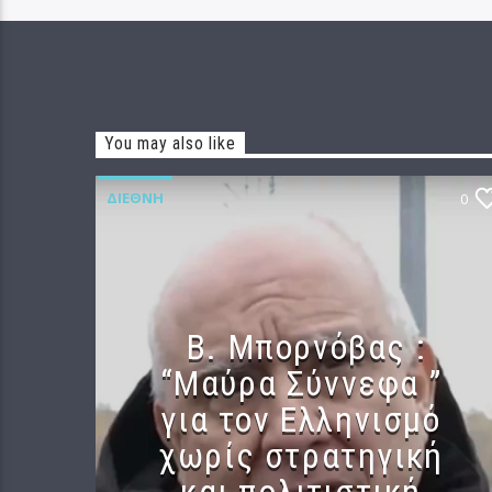
You may also like
ΔΙΕΘΝΉ
0
B. Μπορνόβας :
“Μαύρα Σύννεφα ”
για τον Ελληνισμό
χωρίς στρατηγική
και πολιτιστική