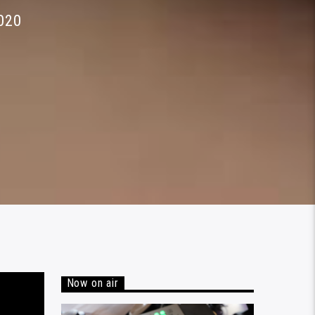
020
Now on air