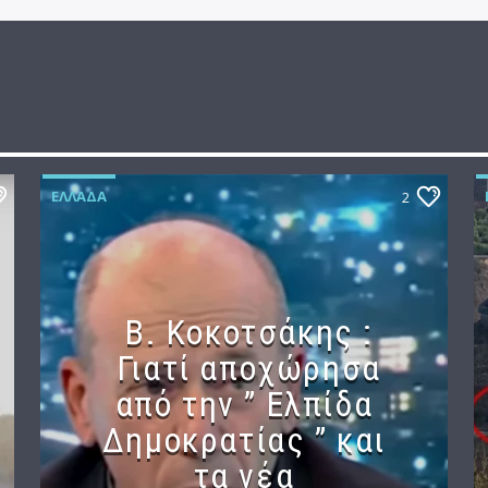
ΕΛΛΆΔΑ
2
Β. Κοκοτσάκης :
Γιατί αποχώρησα
από την ” Ελπίδα
Δημοκρατίας ” και
τα νέα