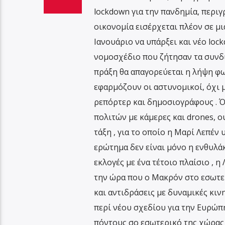
lockdown για την πανδημία, περι
οικονομία εισέρχεται πλέον σε μ
Ιανουάριο να υπάρξει και νέο loc
νομοσχέδιο που ζήτησαν τα συνδικ
πράξη θα απαγορεύεται η λήψη φω
εφαρμόζουν οι αστυνομικοί, όχι μ
ρεπόρτερ και δημοσιογράφους . 
πολιτών με κάμερες και drones, ο
τάξη , για το οποίο η Μαρί Λεπέν
ερώτημα δεν είναι μόνο η ενθυλά
εκλογές με ένα τέτοιο πλαίσιο , η
την ώρα που ο Μακρόν στο εσωτερ
και αντιδράσεις με δυναμικές κιν
περί νέου σχεδίου για την Ευρώπη
πόντους σο εσωτερικό της χώρας κ