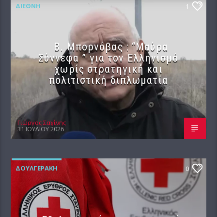
ΔΙΕΘΝΉ
1
B. Μπορνόβας : “Μαύρα
Σύννεφα ” για τον Ελληνισμό
χωρίς στρατηγική και
πολιτιστική διπλωματία
Γιώργος Σαχίνης
31 ΙΟΥΛΊΟΥ 2026
ΔΟΥΛΓΕΡΆΚΗ
0