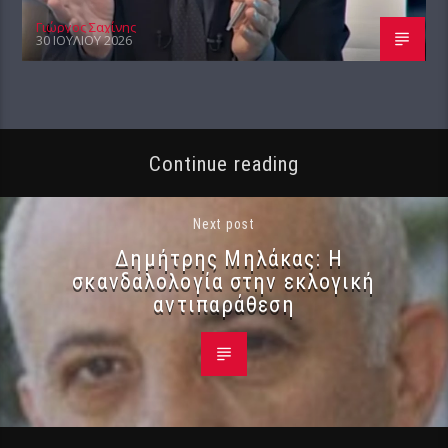
Γιώργος Σαχίνης
30 ΙΟΥΛΊΟΥ 2026
Continue reading
Next post
Δημήτρης Μηλάκας: Η
σκανδαλολογία στην εκλογική
αντιπαράθεση