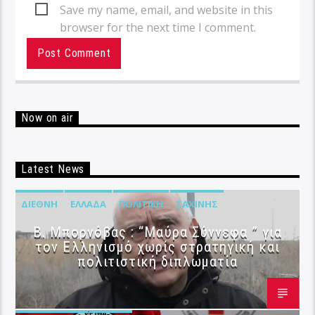
Save my name, email, and website in this
browser for the next time I comment.
Now on air
Latest News
ΔΙΕΘΝΉ
ΕΛΛΆΔΑ
ΠΟΛΙΤΙΚΉ
ΣΑΧΊΝΗΣ
B. Μπορνόβας : “Μαύρα Σύννεφα ” για
τον Ελληνισμό χωρίς στρατηγική και
πολιτιστική διπλωματία