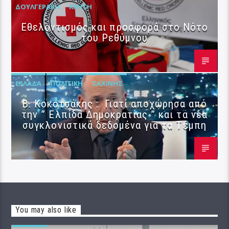
ΔΟΥΛΓΕΡΆΚΗ
ΚΡΉΤΗ
Εθελοντισμός και προσφορά στο Νότο
του Ρεθύμνου
ΕΛΛΆΔΑ
ΠΟΛΙΤΙΚΉ
ΣΑΧΊΝΗΣ
Β. Κοκοτσάκης : Γιατί αποχώρησα από
την ” Ελπίδα Δημοκρατίας ” και τα νέα
συγκλονιστικά δεδομένα για τα Τέμπη
You may also like