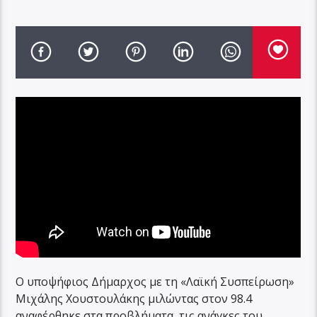
Ο υποψήφιος Δήμαρχος με τη «Λαϊκή Συσπείρωση»
Μιχάλης Χουστουλάκης μιλώντας στον 98.4
αναφέρθηκε στα προβλήματα, τις ανάγκες του