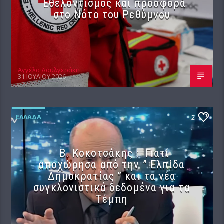
Εθελοντισμός και προσφορά
στο Νότο του Ρεθύμνου
Αγγέλα Δουλγεράκη
31 ΙΟΥΛΊΟΥ 2026
ΕΛΛΆΔΑ
2
Β. Κοκοτσάκης : Γιατί
αποχώρησα από την ” Ελπίδα
Δημοκρατίας ” και τα νέα
συγκλονιστικά δεδομένα για τα
Τέμπη