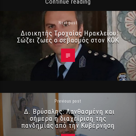
Continue reading
Next post
Διοικητής Τροχαίας Ηρακλείου:
Σώζει ζωές ο σεβασμός στον ΚΟΚ
Previous post
Δ. Βρύσαλης: Λανθασμένη και
σήμερα η διαχείριση της
πανδημίας από την Κυβέρνηση