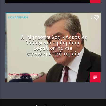
ΔΟΥΛΓΕΡΆΚΗ
0
Α. Μητρόπουλος: «Δούρειος
Ίππος» για τη δημόσια
ασφάλιση τα νέα
επαγγελματικά ταμεία
Αγγέλα Δουλγεράκη
29 ΙΟΥΛΊΟΥ 2026