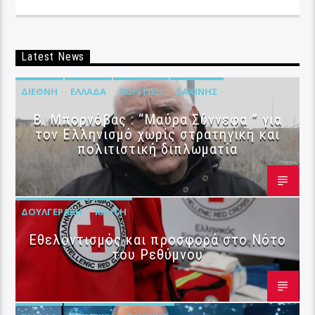
Latest News
ΔΙΕΘΝΉ
ΕΛΛΆΔΑ
ΠΟΛΙΤΙΚΉ
ΣΑΧΊΝΗΣ
B. Μπορνόβας : “Μαύρα Σύννεφα ” για
τον Ελληνισμό χωρίς στρατηγική και
πολιτιστική διπλωματία
ΔΟΥΛΓΕΡΆΚΗ
ΚΡΉΤΗ
Εθελοντισμός και προσφορά στο Νότο
του Ρεθύμνου