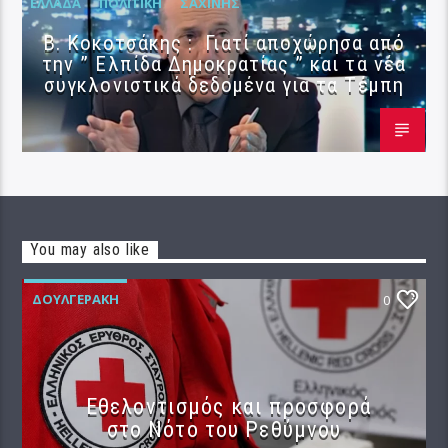
ΕΛΛΆΔΑ
ΠΟΛΙΤΙΚΉ
ΣΑΧΊΝΗΣ
Β. Κοκοτσάκης : Γιατί αποχώρησα από
την ” Ελπίδα Δημοκρατίας ” και τα νέα
συγκλονιστικά δεδομένα για τα Τέμπη
You may also like
ΔΟΥΛΓΕΡΆΚΗ
0
Εθελοντισμός και προσφορά
στο Νότο του Ρεθύμνου