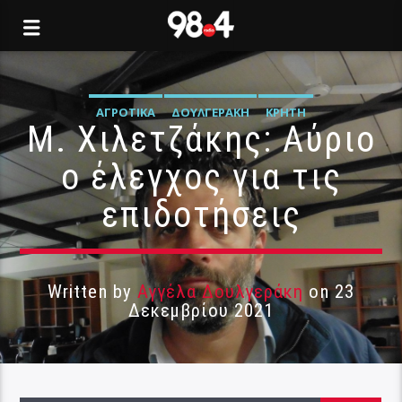
ΑΓΡΟΤΙΚΆ
ΔΟΥΛΓΕΡΆΚΗ
ΚΡΉΤΗ
Μ. Χιλετζάκης: Αύριο
ο έλεγχος για τις
επιδοτήσεις
Written by
Αγγέλα Δουλγεράκη
on 23
Δεκεμβρίου 2021