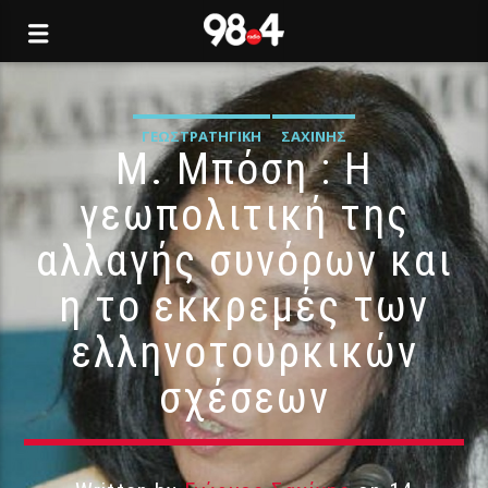
ΓΕΩΣΤΡΑΤΗΓΙΚΉ
ΣΑΧΊΝΗΣ
Μ. Μπόση : Η
γεωπολιτική της
αλλαγής συνόρων και
η το εκκρεμές των
ελληνοτουρκικών
σχέσεων