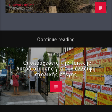
Γιώργος Σαχίνης
30 ΙΟΥΛΊΟΥ 2026
Continue reading
Next post
Οι υποσχέσεις της Τοπικής
Αυτοδιοίκησης για την έλλειψη
σχολικής στέγης