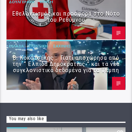
ΔΟΥΛΓΕΡΆΚΗ
ΚΡΉΤΗ
Εθελοντισμός και προσφορά στο Νότο
του Ρεθύμνου
ΕΛΛΆΔΑ
ΠΟΛΙΤΙΚΉ
ΣΑΧΊΝΗΣ
Β. Κοκοτσάκης : Γιατί αποχώρησα από
την ” Ελπίδα Δημοκρατίας ” και τα νέα
συγκλονιστικά δεδομένα για τα Τέμπη
You may also like