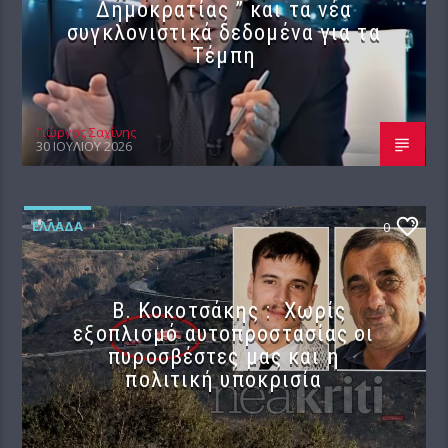
Δημοκρατίας ” και τα νέα
συγκλονιστικά δεδομένα για τα
Τέμπη
Γιώργος Σαχίνης
30 ΙΟΥΛΊΟΥ 2026
ΕΛΛΆΔΑ
0
Β. Κοκοτσάκης : Χωρίς
εξοπλισμό αυτοπροστασίας οι
πυροσβέστες μας και η
πολιτική υποκρισία