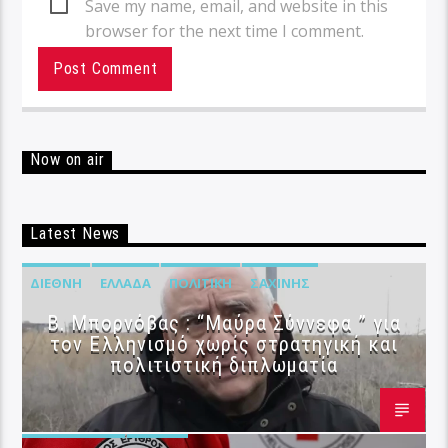
Save my name, email, and website in this
browser for the next time I comment.
Now on air
Latest News
ΔΙΕΘΝΉ
ΕΛΛΆΔΑ
ΠΟΛΙΤΙΚΉ
ΣΑΧΊΝΗΣ
B. Μπορνόβας : “Μαύρα Σύννεφα ” για
τον Ελληνισμό χωρίς στρατηγική και
πολιτιστική διπλωματία