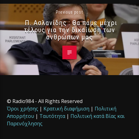
Previous post
Π. Ασλανίδης : Θα πάμε μέχρι
τέλους για την δικαίωση των
ανθρώπων μας
© Radio984 - All Rights Reserved
Όροι χρήσης
|
Κρατική διαφήμιση
|
Πολιτική
Απορρήτου
|
Ταυτότητα
|
Πολιτική κατά Βίας και
Παρενόχλησης