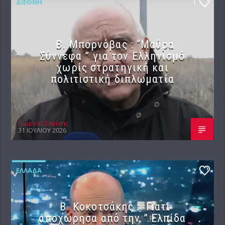
ΔΙΕΘΝΉ
1
B. Μπορνόβας : “Μαύρα
Σύννεφα ” για τον Ελληνισμό
χωρίς στρατηγική και
πολιτιστική διπλωματία
Γιώργος Σαχίνης
31 ΙΟΥΛΊΟΥ 2026
ΕΛΛΆΔΑ
2
Β. Κοκοτσάκης : Γιατί
αποχώρησα από την ” Ελπίδα