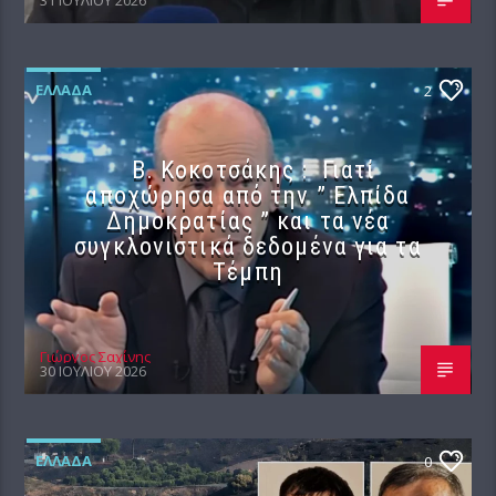
31 ΙΟΥΛΊΟΥ 2026
ΕΛΛΆΔΑ
2
Β. Κοκοτσάκης : Γιατί
αποχώρησα από την ” Ελπίδα
Δημοκρατίας ” και τα νέα
συγκλονιστικά δεδομένα για τα
Τέμπη
Γιώργος Σαχίνης
30 ΙΟΥΛΊΟΥ 2026
ΕΛΛΆΔΑ
0