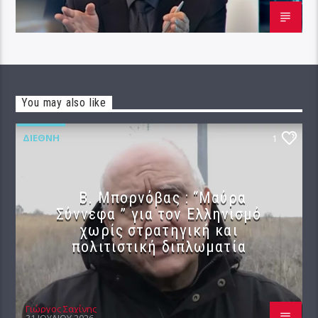
You may also like
ΔΙΕΘΝΉ
1
B. Μπορνόβας : “Μαύρα
Σύννεφα ” για τον Ελληνισμό
χωρίς στρατηγική και
πολιτιστική διπλωματία
Γιώργος Σαχίνης