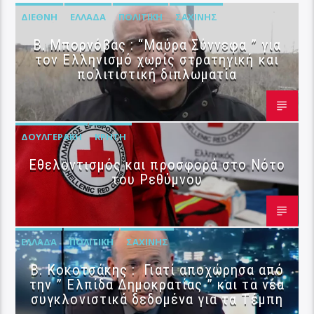
ΔΙΕΘΝΉ
ΕΛΛΆΔΑ
ΠΟΛΙΤΙΚΉ
ΣΑΧΊΝΗΣ
B. Μπορνόβας : “Μαύρα Σύννεφα ” για
τον Ελληνισμό χωρίς στρατηγική και
πολιτιστική διπλωματία
ΔΟΥΛΓΕΡΆΚΗ
ΚΡΉΤΗ
Εθελοντισμός και προσφορά στο Νότο
του Ρεθύμνου
ΕΛΛΆΔΑ
ΠΟΛΙΤΙΚΉ
ΣΑΧΊΝΗΣ
Β. Κοκοτσάκης : Γιατί αποχώρησα από
την ” Ελπίδα Δημοκρατίας ” και τα νέα
συγκλονιστικά δεδομένα για τα Τέμπη