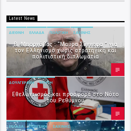
Latest News
ΔΙΕΘΝΉ
ΕΛΛΆΔΑ
ΠΟΛΙΤΙΚΉ
ΣΑΧΊΝΗΣ
B. Μπορνόβας : “Μαύρα Σύννεφα ” για
τον Ελληνισμό χωρίς στρατηγική και
πολιτιστική διπλωματία
ΔΟΥΛΓΕΡΆΚΗ
ΚΡΉΤΗ
Εθελοντισμός και προσφορά στο Νότο
του Ρεθύμνου
ΕΛΛΆΔΑ
ΠΟΛΙΤΙΚΉ
ΣΑΧΊΝΗΣ