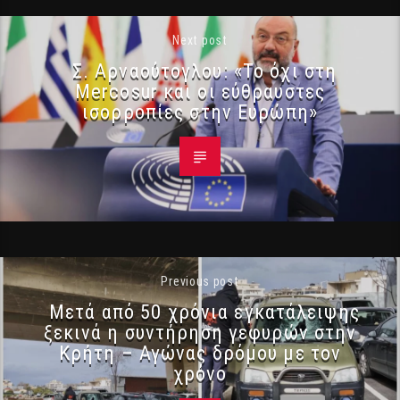
Next post
Σ. Αρναούτογλου: «Το όχι στη
Mercosur και οι εύθραυστες
ισορροπίες στην Ευρώπη»
Previous post
Μετά από 50 χρόνια εγκατάλειψης
ξεκινά η συντήρηση γεφυρών στην
Κρήτη – Αγώνας δρόμου με τον
χρόνο