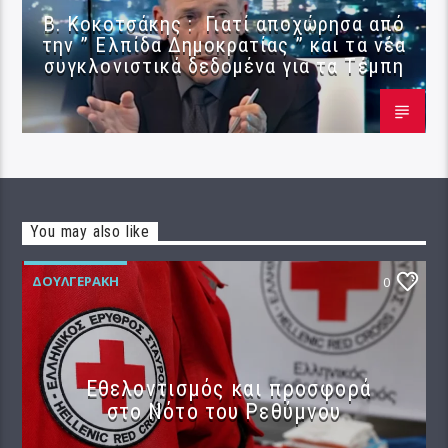
Β. Κοκοτσάκης : Γιατί αποχώρησα από
την ” Ελπίδα Δημοκρατίας ” και τα νέα
συγκλονιστικά δεδομένα για τα Τέμπη
You may also like
ΔΟΥΛΓΕΡΆΚΗ
0
Εθελοντισμός και προσφορά
στο Νότο του Ρεθύμνου