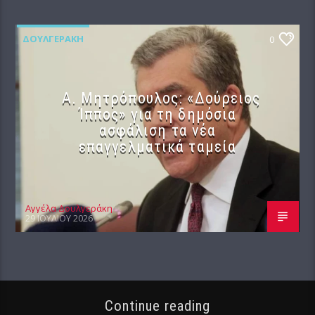
ΔΟΥΛΓΕΡΆΚΗ
0
Α. Μητρόπουλος: «Δούρειος
Ίππος» για τη δημόσια
ασφάλιση τα νέα
επαγγελματικά ταμεία
Αγγέλα Δουλγεράκη
29 ΙΟΥΛΊΟΥ 2026
Continue reading