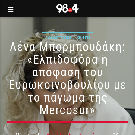
ΔΟΥΛΓΕΡΆΚΗ
ΚΡΉΤΗ
Λένα Μπορμπουδάκη:
«Ελπιδοφόρα η
απόφαση του
Ευρωκοινοβουλίου με
το πάγωμα της
Mercosur»