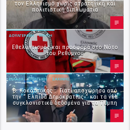
τον Ελληνισμό χωρίς στρατηγική και
πολιτιστική διπλωματία
ΔΟΥΛΓΕΡΆΚΗ
ΚΡΉΤΗ
Εθελοντισμός και προσφορά στο Νότο
του Ρεθύμνου
ΕΛΛΆΔΑ
ΠΟΛΙΤΙΚΉ
ΣΑΧΊΝΗΣ
Β. Κοκοτσάκης : Γιατί αποχώρησα από
την ” Ελπίδα Δημοκρατίας ” και τα νέα
συγκλονιστικά δεδομένα για τα Τέμπη