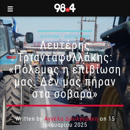
ΑΓΡΟΤΙΚΆ
ΔΟΥΛΓΕΡΆΚΗ
Λευτέρης
Τριανταφυλλάκης:
«Πόλεμος η επιβίωση
μας. Δεν μας πήραν
στα σοβαρά»
Written by
Αγγέλα Δουλγεράκη
on 15
Ιανουαρίου 2025