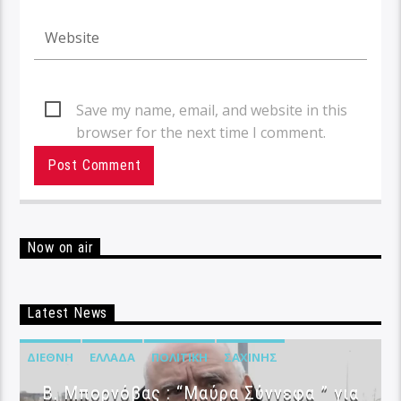
Save my name, email, and website in this
browser for the next time I comment.
Now on air
Latest News
ΔΙΕΘΝΉ
ΕΛΛΆΔΑ
ΠΟΛΙΤΙΚΉ
ΣΑΧΊΝΗΣ
B. Μπορνόβας : “Μαύρα Σύννεφα ” για