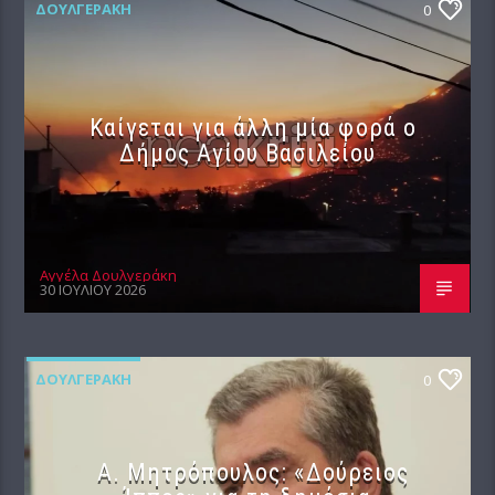
ΔΟΥΛΓΕΡΆΚΗ
0
Καίγεται για άλλη μία φορά ο
Δήμος Αγίου Βασιλείου
Αγγέλα Δουλγεράκη
30 ΙΟΥΛΊΟΥ 2026
ΔΟΥΛΓΕΡΆΚΗ
0
Α. Μητρόπουλος: «Δούρειος