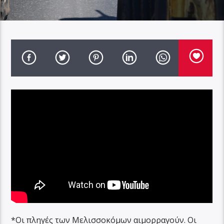
*Οι πληγές των Μελισσοκόμων αιμορραγούν. Οι