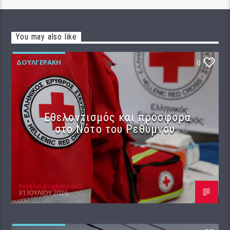
You may also like
ΔΟΥΛΓΕΡΆΚΗ
0
Εθελοντισμός και προσφορά
στο Νότο του Ρεθύμνου
Αγγέλα Δουλγεράκη
31 ΙΟΥΛΊΟΥ 2026