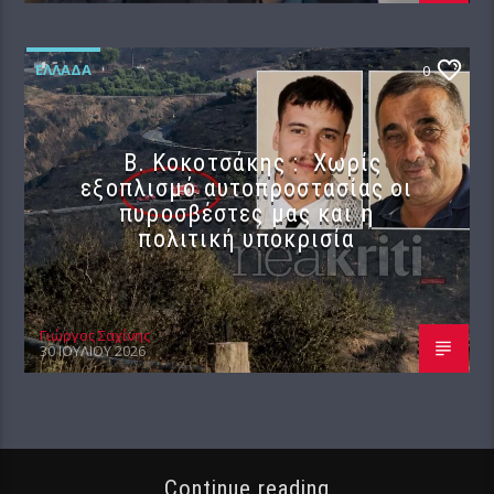
ΕΛΛΆΔΑ
0
Β. Κοκοτσάκης : Χωρίς
εξοπλισμό αυτοπροστασίας οι
πυροσβέστες μας και η
πολιτική υποκρισία
Γιώργος Σαχίνης
30 ΙΟΥΛΊΟΥ 2026
Continue reading