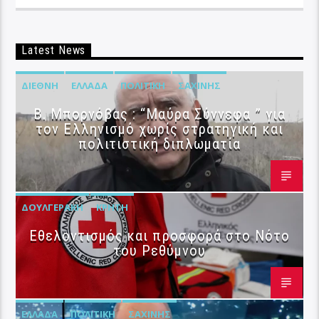
Latest News
ΔΙΕΘΝΉ
ΕΛΛΆΔΑ
ΠΟΛΙΤΙΚΉ
ΣΑΧΊΝΗΣ
B. Μπορνόβας : “Μαύρα Σύννεφα ” για
τον Ελληνισμό χωρίς στρατηγική και
πολιτιστική διπλωματία
ΔΟΥΛΓΕΡΆΚΗ
ΚΡΉΤΗ
Εθελοντισμός και προσφορά στο Νότο
του Ρεθύμνου
ΕΛΛΆΔΑ
ΠΟΛΙΤΙΚΉ
ΣΑΧΊΝΗΣ