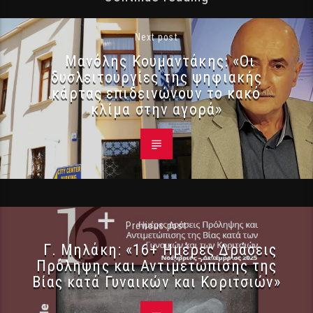
Next post
Μανόλης Κουμαντάκης: «Οι
δυσλειτουργίες της ψηφιακής
κάρτας επιδεινώνουν το κακό
κλίμα στην αγορά»
Previous post
Γ. Μηλάκη: «16+ Ημέρες Δράσεις
Πρόληψης και Αντιμετώπισης της
Βίας κατά Γυναικών και Κοριτσιών»