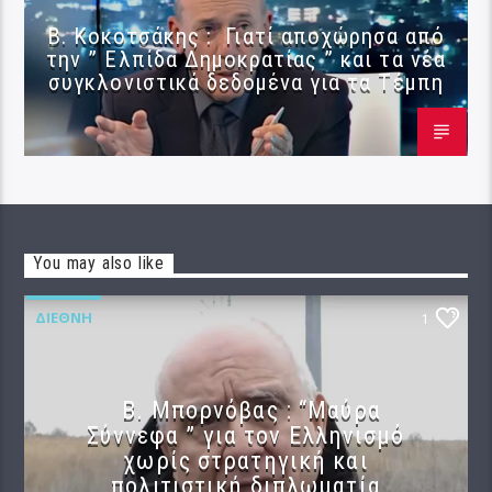
Β. Κοκοτσάκης : Γιατί αποχώρησα από
την ” Ελπίδα Δημοκρατίας ” και τα νέα
συγκλονιστικά δεδομένα για τα Τέμπη
You may also like
ΔΙΕΘΝΉ
1
B. Μπορνόβας : “Μαύρα
Σύννεφα ” για τον Ελληνισμό
χωρίς στρατηγική και
πολιτιστική διπλωματία