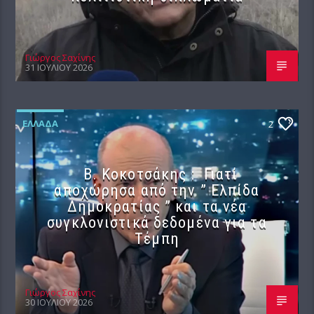
Γιώργος Σαχίνης
31 ΙΟΥΛΊΟΥ 2026
ΕΛΛΆΔΑ
2
Β. Κοκοτσάκης : Γιατί
αποχώρησα από την ” Ελπίδα
Δημοκρατίας ” και τα νέα
συγκλονιστικά δεδομένα για τα
Τέμπη
Γιώργος Σαχίνης
30 ΙΟΥΛΊΟΥ 2026