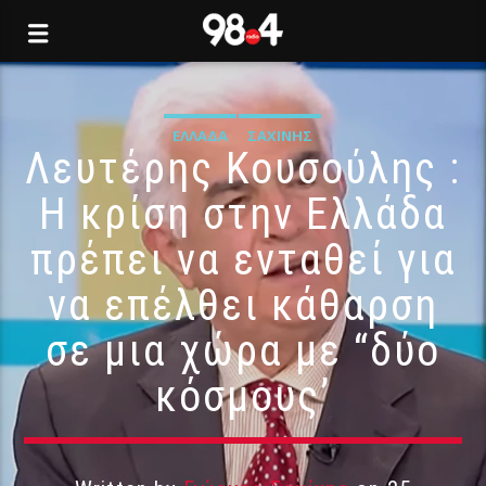
ΕΛΛΆΔΑ
ΣΑΧΊΝΗΣ
Λευτέρης Κουσούλης :
Η κρίση στην Ελλάδα
πρέπει να ενταθεί για
να επέλθει κάθαρση
σε μια χώρα με “δύο
κόσμους’