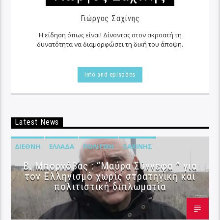
Γιώργος Σαχίνης
Η είδηση όπως είναι! Δίνοντας στον ακροατή τη
δυνατότητα να διαμορφώσει τη δική του άποψη.
Info and episodes
Latest News
ΔΙΕΘΝΉ
ΕΛΛΆΔΑ
ΠΟΛΙΤΙΚΉ
ΣΑΧΊΝΗΣ
B. Μπορνόβας : “Μαύρα Σύννεφα ” για
τον Ελληνισμό χωρίς στρατηγική και
πολιτιστική διπλωματία