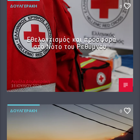
ΔΟΥΛΓΕΡΆΚΗ
0
Εθελοντισμός και προσφορά
στο Νότο του Ρεθύμνου
Αγγέλα Δουλγεράκη
31 ΙΟΥΛΊΟΥ 2026
ΔΟΥΛΓΕΡΆΚΗ
0