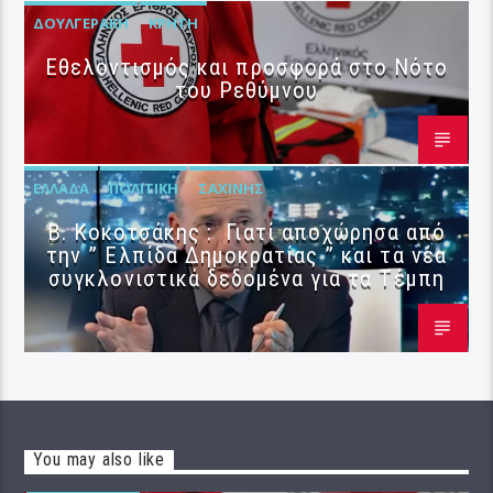
ΔΟΥΛΓΕΡΆΚΗ
ΚΡΉΤΗ
Εθελοντισμός και προσφορά στο Νότο
του Ρεθύμνου
ΕΛΛΆΔΑ
ΠΟΛΙΤΙΚΉ
ΣΑΧΊΝΗΣ
Β. Κοκοτσάκης : Γιατί αποχώρησα από
την ” Ελπίδα Δημοκρατίας ” και τα νέα
συγκλονιστικά δεδομένα για τα Τέμπη
You may also like