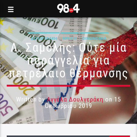
ΔΟΥΛΓΕΡΆΚΗ
ΚΡΉΤΗ
ΟΙΚΟΝΟΜΊΑ
Λ. Σαμόλης: Ούτε μία
παραγγελία για
πετρέλαιο θέρμανσης
Written by
Αγγέλα Δουλγεράκη
on 15
Οκτωβρίου 2019