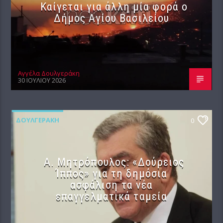
Καίγεται για άλλη μία φορά ο
Δήμος Αγίου Βασιλείου
Αγγέλα Δουλγεράκη
30 ΙΟΥΛΊΟΥ 2026
ΔΟΥΛΓΕΡΆΚΗ
0
Α. Μητρόπουλος: «Δούρειος
Ίππος» για τη δημόσια
ασφάλιση τα νέα
επαγγελματικά ταμεία