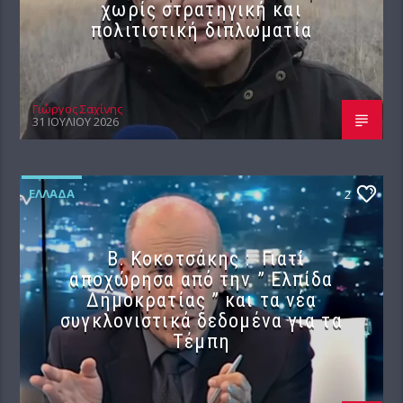
χωρίς στρατηγική και
πολιτιστική διπλωματία
Γιώργος Σαχίνης
31 ΙΟΥΛΊΟΥ 2026
ΕΛΛΆΔΑ
2
Β. Κοκοτσάκης : Γιατί
αποχώρησα από την ” Ελπίδα
Δημοκρατίας ” και τα νέα
συγκλονιστικά δεδομένα για τα
Τέμπη