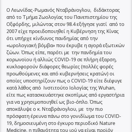
Ο Λεωνίδας-Ρωμανός Νταβράνογλου, διδάκτορας
από το Τμήμα Ζωολογίας του Πανεπιστημίου της
Οξφόρδης, μιλώντας στον 98.4 εξήγησε γιατί από το
2007 είχε προειδοποιηθεί η Κυβέρνηση της Κίνας
ότι υπήρχε κίνδυνος πανδημίας από την
«ωρολογιακή βόμβα» που έκρυβε η αγορά εξωτικών
ζώων. Όπως είπε, παρότι με την πανδημία του
κορωνοϊου ή αλλιώς COVID-19 σε πλήρη έξαρση,
κυκλοφορούν διάφορες θεωρίες (πολλές φορές
προωθούμενες και από κυβερνήσεις κρατών) οι
οποίες υποστηρίζουν πως ο COVID-19 είτε διέφυγε
κατά λάθος από Ινστιτούτο Ιολογίας της Wuhan,
είτε πως κατασκευάστηκε σκοπίμως από εργαστήρια
για να χρησιμοποιηθεί ως βιο-όπλο. Όπως
αποκάλυψε ο κ. Νταβράνογλου, με την πιo
πρόσφατη έρευνα πάνω στο γονιδίωμα του COVID-
19, δημοσιευμένη στο έγκυρο περιοδικό Nature
Medicine, η πιθανότητα του ιού να είναι προϊόν