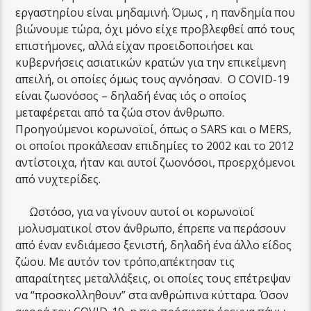
εργαστηρίου είναι μηδαμινή. Όμως , η πανδημία που
βιώνουμε τώρα, όχι μόνο είχε προβλεφθεί από τους
επιστήμονες, αλλά είχαν προειδοποιήσει και
κυβερνήσεις ασιατικών κρατών για την επικείμενη
απειλή, οι οποίες όμως τους αγνόησαν. O COVID-19
είναι ζωονόσος – δηλαδή ένας ιός ο οποίος
μεταφέρεται από τα ζώα στον άνθρωπο.
Προηγούμενοι κορωνοϊοί, όπως o SARS και ο MERS,
οι οποίοι προκάλεσαν επιδημίες το 2002 και το 2012
αντίστοιχα, ήταν και αυτοί ζωονόσοι, προερχόμενοι
από νυχτερίδες.
Ωστόσο, για να γίνουν αυτοί οι κορωνοϊοί
μολυσματικοί στον άνθρωπο, έπρεπε να περάσουν
από έναν ενδιάμεσο ξενιστή, δηλαδή ένα άλλο είδος
ζώου. Με αυτόν τον τρόπο,απέκτησαν τις
απαραίτητες μεταλλάξεις, οι οποίες τους επέτρεψαν
να “προσκολληθουν” στα ανθρώπινα κύτταρα. Όσον