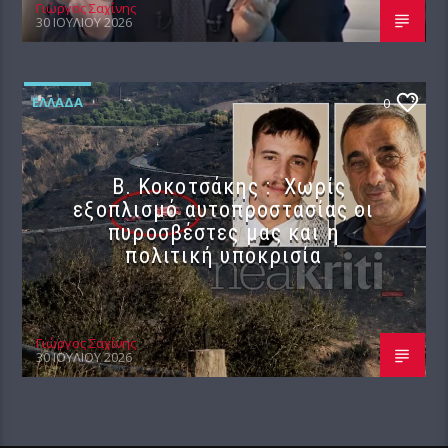
Γιώργος Σαχίνης
30 ΙΟΥΛΊΟΥ 2026
ΕΛΛΆΔΑ
0
Β. Κοκοτσάκης : Χωρίς
εξοπλισμό αυτοπροστασίας οι
πυροσβέστες μας και η
πολιτική υποκρισία
Γιώργος Σαχίνης
30 ΙΟΥΛΊΟΥ 2026