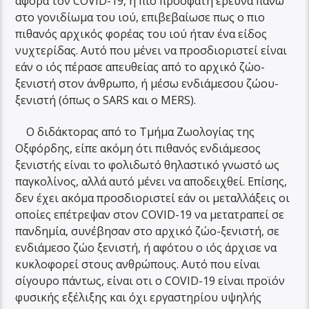
αφορά τον COVID-19, η πιο πρόσφατη έρευνα πάνω
στο γονιδίωμα του ιού, επιβεβαίωσε πως ο πιο
πιθανός αρχικός φορέας του ιού ήταν ένα είδος
νυχτερίδας. Αυτό που μένει να προσδιοριστεί είναι
εάν ο ιός πέρασε απευθείας από το αρχικό ζώο-
ξενιστή στον άνθρωπο, ή μέσω ενδιάμεσου ζώου-
ξενιστή (όπως ο SARS και ο MERS).
Ο διδάκτορας από το Τμήμα Ζωολογίας της
Οξφόρδης, είπε ακόμη ότι πιθανός ενδιάμεσος
ξενιστής είναι το φολιδωτό θηλαστικό γνωστό ως
παγκολίνος, αλλά αυτό μένει να αποδειχθεί. Επίσης,
δεν έχει ακόμα προσδιοριστεί εάν οι μεταλλάξεις οι
οποίες επέτρεψαν στον COVID-19 να μετατραπεί σε
πανδημία, συνέβησαν στο αρχικό ζώο-ξενιστή, σε
ενδιάμεσο ζώο ξενιστή, ή αφότου ο ιός άρχισε να
κυκλοφορεί στους ανθρώπους. Αυτό που είναι
σίγουρο πάντως, είναι οτι ο COVID-19 είναι προϊόν
φυσικής εξέλιξης και όχι εργαστηρίου υψηλής