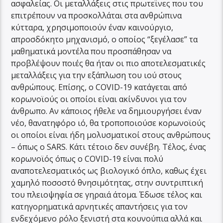
ασφαλείας. Οι μεταλλάξεις στις πρωτεϊνες που του
επιτρέπουν να προσκολλάται στα ανθρώπινα
κύτταρα, χρησιμοποιούν έναν καινούργιο,
απροσδόκητο μηχανισμό, ο οποίος “ξεγέλασε” τα
μαθηματικά μοντέλα που προσπάθησαν να
προβλέψουν ποιές θα ήταν οι πιο αποτελεσματικές
μεταλλάξεις για την εξάπλωση του ιού στους
ανθρώπους. Επίσης, ο COVID-19 κατάγεται από
κορωνοϊούς οι οποίοι είναι ακίνδυνοι για τον
άνθρωπο. Αν κάποιος ήθελε να δημιουργήσει έναν
νέο, θανατηφόρο ιό, θα τροποποιούσε κορωνοϊούς
οι οποίοι είναι ήδη μολυσματικοί στους ανθρώπους
– όπως ο SARS. Κάτι τέτοιο δεν συνέβη. Τέλος, ένας
κορωνοϊός όπως ο COVID-19 είναι πολύ
αναποτελεσματικός ως βιολογικό όπλο, καθως έχει
χαμηλό ποσοστό θνησιμότητας, στην συντριπτική
του πλειοψηφία σε γηραιά άτομα. Έδωσε τέλος και
κατηγορηματικά αρνητικές απαντήσεις για τον
ενδεχόμενο ρόλο ξενιστή στα κουνούπια αλλά και