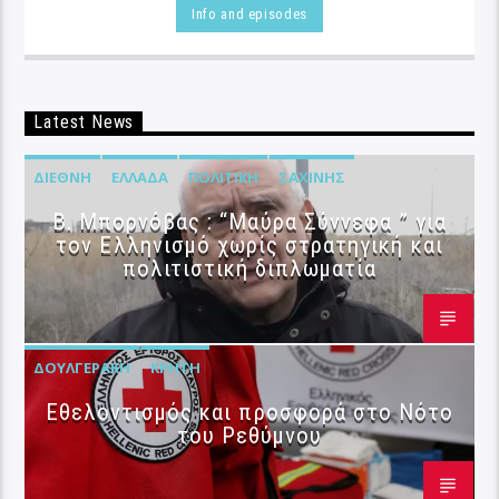
Info and episodes
Latest News
ΔΙΕΘΝΉ
ΕΛΛΆΔΑ
ΠΟΛΙΤΙΚΉ
ΣΑΧΊΝΗΣ
B. Μπορνόβας : “Μαύρα Σύννεφα ” για
τον Ελληνισμό χωρίς στρατηγική και
πολιτιστική διπλωματία
ΔΟΥΛΓΕΡΆΚΗ
ΚΡΉΤΗ
Εθελοντισμός και προσφορά στο Νότο
του Ρεθύμνου