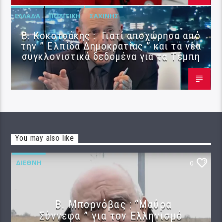
ΕΛΛΆΔΑ
ΠΟΛΙΤΙΚΉ
ΣΑΧΊΝΗΣ
Β. Κοκοτσάκης : Γιατί αποχώρησα από
την ” Ελπίδα Δημοκρατίας ” και τα νέα
συγκλονιστικά δεδομένα για τα Τέμπη
You may also like
ΔΙΕΘΝΉ
0
B. Μπορνόβας : “Μαύρα
Σύννεφα ” για τον Ελληνισμό