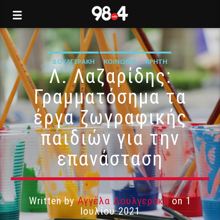
ΔΟΥΛΓΕΡΆΚΗ
ΚΟΙΝΩΝΊΑ
ΚΡΉΤΗ
Λ. Λαζαρίδης:
Γραμματόσημα τα
έργα ζωγραφικής
παιδιών για την
επανάσταση
Written by
Αγγέλα Δουλγεράκη
on 1
Ιουλίου 2021