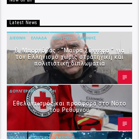
Now on air
Latest News
ΔΙΕΘΝΉ
ΕΛΛΆΔΑ
ΠΟΛΙΤΙΚΉ
ΣΑΧΊΝΗΣ
B. Μπορνόβας : “Μαύρα Σύννεφα ” για
τον Ελληνισμό χωρίς στρατηγική και
πολιτιστική διπλωματία
ΔΟΥΛΓΕΡΆΚΗ
ΚΡΉΤΗ
Εθελοντισμός και προσφορά στο Νότο
του Ρεθύμνου
ΕΛΛΆΔΑ
ΠΟΛΙΤΙΚΉ
ΣΑΧΊΝΗΣ