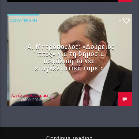
ΔΟΥΛΓΕΡΆΚΗ
0
Α. Μητρόπουλος: «Δούρειος
Ίππος» για τη δημόσια
ασφάλιση τα νέα
επαγγελματικά ταμεία
Αγγέλα Δουλγεράκη
29 ΙΟΥΛΊΟΥ 2026
Continue reading