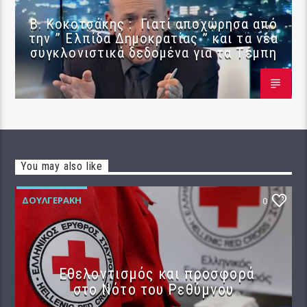
Β. Κοκοτσάκης : Γιατί αποχώρησα από
την ” Ελπίδα Δημοκρατίας ” και τα νέα
συγκλονιστικά δεδομένα για τα Τέμπη
You may also like
ΔΟΥΛΓΕΡΆΚΗ
0
Εθελοντισμός και προσφορά
στο Νότο του Ρεθύμνου