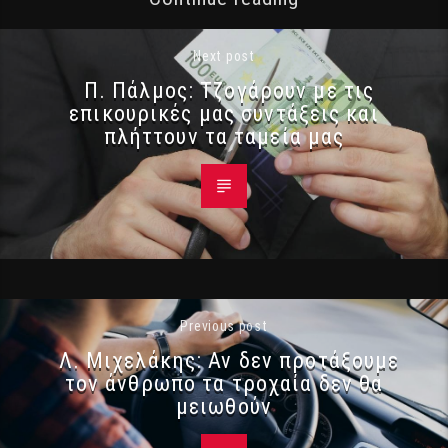
Next post
Π. Πάλμος: Τζογάρουν με τις
επικουρικές μας συντάξεις και
πλήττουν τα ταμεία μας
Previous post
Λ. Μιχελάκης: Αν δεν προτάξουμε
τον άνθρωπο τα τροχαία δεν θα
μειωθούν