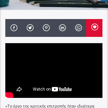
«Το έργο της κριτικής επιτροπής ήταν ιδιαίτερα