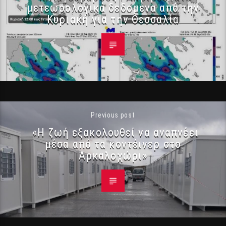
μετεωρολογικά δεδομένα από την
Κυριακή για την Θεσσαλία
Previous post
«Η ζωή εξακολουθεί να αναπνέει
μέσα από τα κοντέινερ στο
Αρκαλοχώρι»