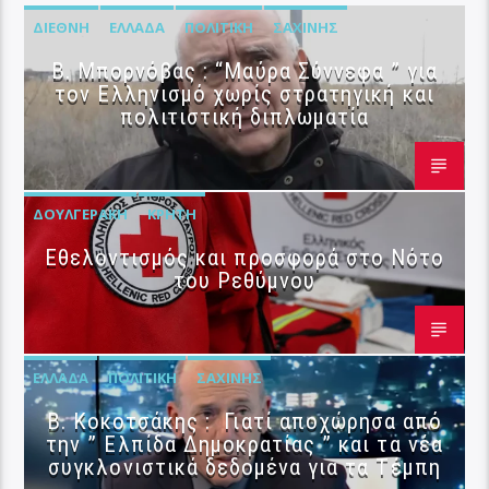
ΔΙΕΘΝΉ
ΕΛΛΆΔΑ
ΠΟΛΙΤΙΚΉ
ΣΑΧΊΝΗΣ
B. Μπορνόβας : “Μαύρα Σύννεφα ” για
τον Ελληνισμό χωρίς στρατηγική και
πολιτιστική διπλωματία
ΔΟΥΛΓΕΡΆΚΗ
ΚΡΉΤΗ
Εθελοντισμός και προσφορά στο Νότο
του Ρεθύμνου
ΕΛΛΆΔΑ
ΠΟΛΙΤΙΚΉ
ΣΑΧΊΝΗΣ
Β. Κοκοτσάκης : Γιατί αποχώρησα από
την ” Ελπίδα Δημοκρατίας ” και τα νέα
συγκλονιστικά δεδομένα για τα Τέμπη