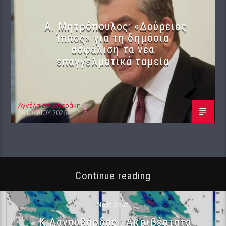
Α. Μητρόπουλος: «Δούρειος
Ίππος» για τη δημόσια
ασφάλιση τα νέα
επαγγελματικά ταμεία
Αγγέλα Δουλγεράκη
29 ΙΟΥΛΊΟΥ 2026
Continue reading
Next post
Κ.Λαγουβάρδος : Ακριβέστατα