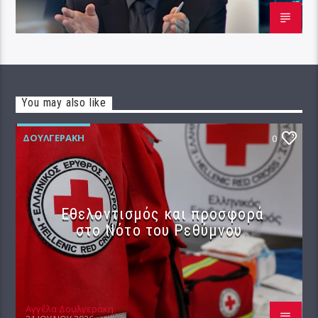
You may also like
ΔΟΥΛΓΕΡΆΚΗ
0
Εθελοντισμός και προσφορά
στο Νότο του Ρεθύμνου
Αγγέλα Δουλγεράκη