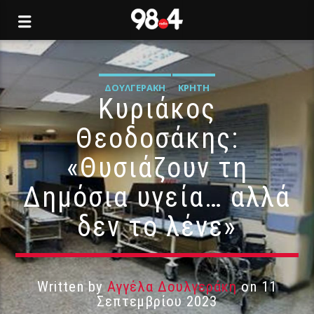
ΔΟΥΛΓΕΡΆΚΗ
ΚΡΉΤΗ
Κυριάκος
Θεοδοσάκης:
«Θυσιάζουν τη
Δημόσια υγεία… αλλά
δεν το λένε»
Written by
Αγγέλα Δουλγεράκη
on 11
Σεπτεμβρίου 2023