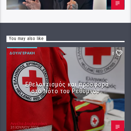
You may also like
ΔΟΥΛΓΕΡΆΚΗ
0
Εθελοντισμός και προσφορά
στο Νότο του Ρεθύμνου
Αγγέλα Δουλγεράκη
31 ΙΟΥΛΊΟΥ 2026