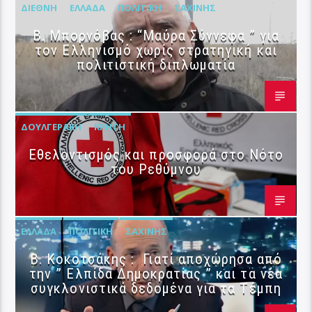
ΔΙΕΘΝΉ
ΕΛΛΆΔΑ
ΠΟΛΙΤΙΚΉ
ΣΑΧΊΝΗΣ
B. Μπορνόβας : “Μαύρα Σύννεφα ” για
τον Ελληνισμό χωρίς στρατηγική και
πολιτιστική διπλωματία
ΔΟΥΛΓΕΡΆΚΗ
ΚΡΉΤΗ
Εθελοντισμός και προσφορά στο Νότο
του Ρεθύμνου
ΕΛΛΆΔΑ
ΠΟΛΙΤΙΚΉ
ΣΑΧΊΝΗΣ
Β. Κοκοτσάκης : Γιατί αποχώρησα από
την ” Ελπίδα Δημοκρατίας ” και τα νέα
συγκλονιστικά δεδομένα για τα Τέμπη