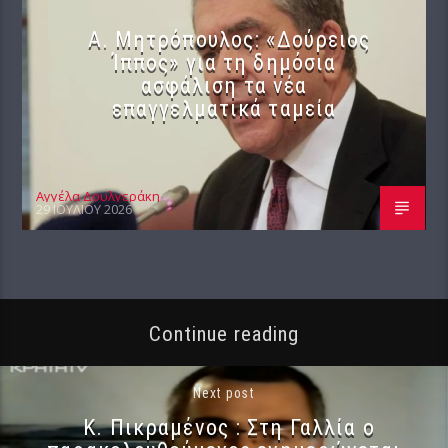
Α. Μητρόπουλος: «Δούρειος
Ίππος» για τη δημόσια
ασφάλιση τα νέα
επαγγελματικά ταμεία
Αγγέλα Δουλγεράκη
29 ΙΟΥΛΊΟΥ 2026
Continue reading
Next post
Κ. Πικραμένος : Στη Γαλλία ο