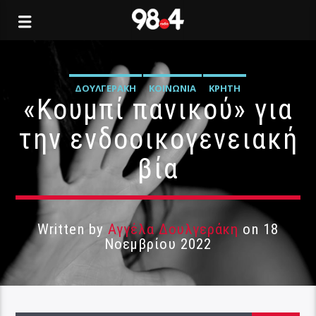
ΔΟΥΛΓΕΡΆΚΗ
ΚΟΙΝΩΝΊΑ
ΚΡΉΤΗ
«Κουμπί πανικού» για
την ενδοοικογενειακή
βία
Written by
Αγγέλα Δουλγεράκη
on 18
Νοεμβρίου 2022