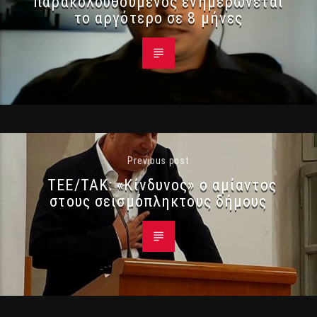
παρακολουθούμενος ενημερώνεται
το αργότερο σε 8 μήνες
Previous post
ΤΕΕ/ΤΑΚ: «Κίνδυνος» ο αμίαντος
στους σεισμόπληκτους δήμους