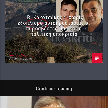
Β. Κοκοτσάκης : Χωρίς
εξοπλισμό αυτοπροστασίας οι
πυροσβέστες μας και η
πολιτική υποκρισία
Γιώργος Σαχίνης
30 ΙΟΥΛΊΟΥ 2026
Continue reading
Next post