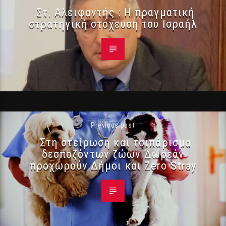
Στ. Αλειφαντής : Η πραγματική
στρατηγική στόχευση του Ισραήλ
Previous post
Στη στείρωση και τσιπάρισμα
δεσποζόντων ζώων Δωρεάν
προχωρούν Δήμοι και Zero Stray