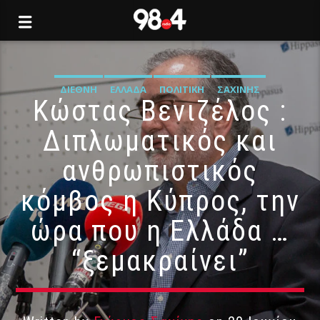
ΔΙΕΘΝΉ
ΕΛΛΆΔΑ
ΠΟΛΙΤΙΚΉ
ΣΑΧΊΝΗΣ
Κώστας Βενιζέλος :
Διπλωματικός και
ανθρωπιστικός
κόμβος η Κύπρος, την
ώρα που η Ελλάδα …
“ξεμακραίνει”