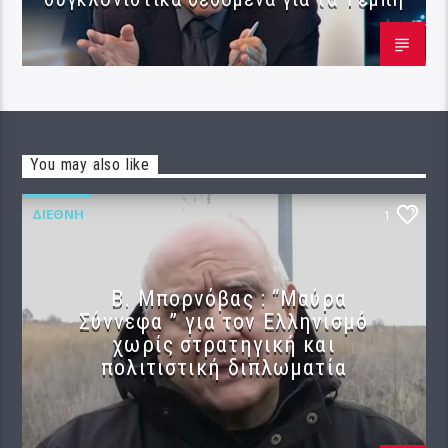
You may also like
ΔΙΕΘΝΉ
1
B. Μπορνόβας : “Μαύρα
Σύννεφα ” για τον Ελληνισμό
χωρίς στρατηγική και
πολιτιστική διπλωματία