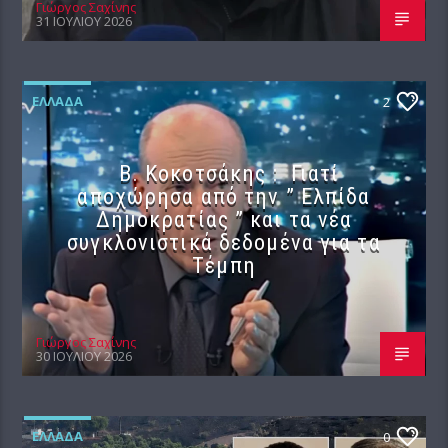
Γιώργος Σαχίνης
31 ΙΟΥΛΊΟΥ 2026
ΕΛΛΆΔΑ
2
Β. Κοκοτσάκης : Γιατί
αποχώρησα από την ” Ελπίδα
Δημοκρατίας ” και τα νέα
συγκλονιστικά δεδομένα για τα
Τέμπη
Γιώργος Σαχίνης
30 ΙΟΥΛΊΟΥ 2026
ΕΛΛΆΔΑ
0