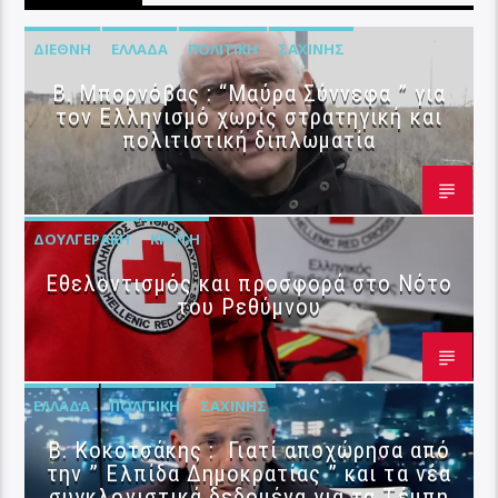
ΔΙΕΘΝΉ
ΕΛΛΆΔΑ
ΠΟΛΙΤΙΚΉ
ΣΑΧΊΝΗΣ
B. Μπορνόβας : “Μαύρα Σύννεφα ” για
τον Ελληνισμό χωρίς στρατηγική και
πολιτιστική διπλωματία
ΔΟΥΛΓΕΡΆΚΗ
ΚΡΉΤΗ
Εθελοντισμός και προσφορά στο Νότο
του Ρεθύμνου
ΕΛΛΆΔΑ
ΠΟΛΙΤΙΚΉ
ΣΑΧΊΝΗΣ
Β. Κοκοτσάκης : Γιατί αποχώρησα από
την ” Ελπίδα Δημοκρατίας ” και τα νέα
συγκλονιστικά δεδομένα για τα Τέμπη