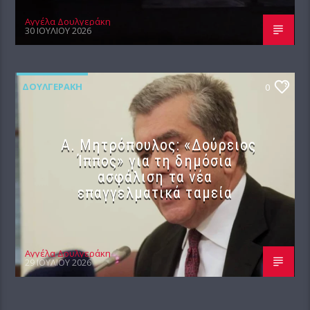
Αγγέλα Δουλγεράκη
30 ΙΟΥΛΊΟΥ 2026
ΔΟΥΛΓΕΡΆΚΗ
0
Α. Μητρόπουλος: «Δούρειος
Ίππος» για τη δημόσια
ασφάλιση τα νέα
επαγγελματικά ταμεία
Αγγέλα Δουλγεράκη
29 ΙΟΥΛΊΟΥ 2026