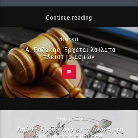
Continue reading
Next post
Α. Ροζάκης: Έρχεται λαίλαπα
πλειστηριασμών
Previous post
Από τα Κρούσματα στην Ανάκαμψη
ένα Λάστιχο Δρόμος!!