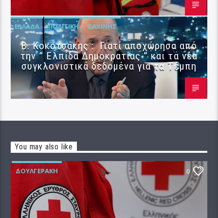
ΕΛΛΆΔΑ
ΠΟΛΙΤΙΚΉ
ΣΑΧΊΝΗΣ
Β. Κοκοτσάκης : Γιατί αποχώρησα από
την ” Ελπίδα Δημοκρατίας ” και τα νέα
συγκλονιστικά δεδομένα για τα Τέμπη
You may also like
ΔΟΥΛΓΕΡΆΚΗ
0