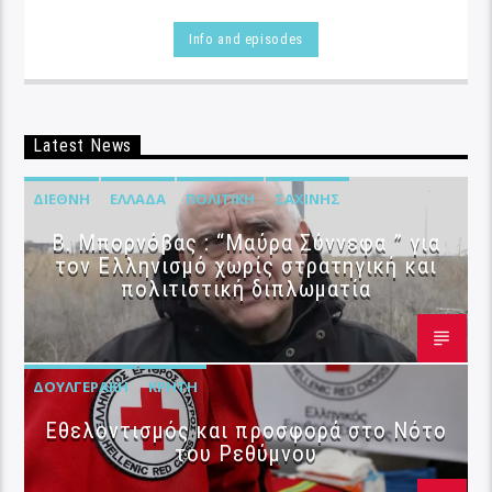
Info and episodes
Latest News
ΔΙΕΘΝΉ
ΕΛΛΆΔΑ
ΠΟΛΙΤΙΚΉ
ΣΑΧΊΝΗΣ
B. Μπορνόβας : “Μαύρα Σύννεφα ” για
τον Ελληνισμό χωρίς στρατηγική και
πολιτιστική διπλωματία
ΔΟΥΛΓΕΡΆΚΗ
ΚΡΉΤΗ
Εθελοντισμός και προσφορά στο Νότο
του Ρεθύμνου