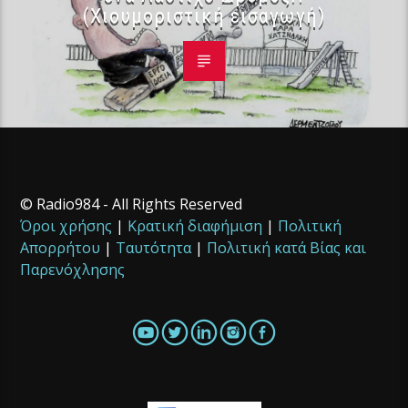
(Χιουμοριστική εισαγωγή)
© Radio984 - All Rights Reserved
Όροι χρήσης
|
Κρατική διαφήμιση
|
Πολιτική
Απορρήτου
|
Ταυτότητα
|
Πολιτική κατά Βίας και
Παρενόχλησης