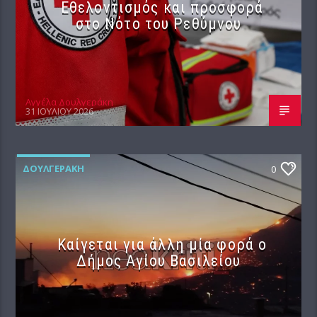
Εθελοντισμός και προσφορά
στο Νότο του Ρεθύμνου
Αγγέλα Δουλγεράκη
31 ΙΟΥΛΊΟΥ 2026
ΔΟΥΛΓΕΡΆΚΗ
0
Καίγεται για άλλη μία φορά ο
Δήμος Αγίου Βασιλείου