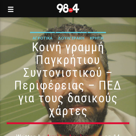
ΑΓΡΟΤΙΚΆ
ΔΟΥΛΓΕΡΆΚΗ
ΚΡΉΤΗ
Κοινή γραμμή
Παγκρήτιου
Συντονιστικού –
Περιφέρειας – ΠΕΔ
για τους δασικούς
χάρτες