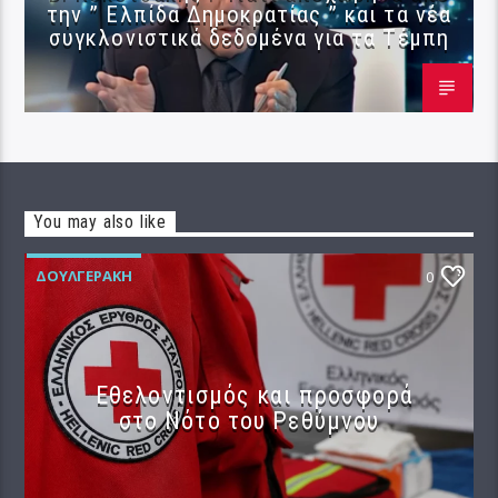
την ” Ελπίδα Δημοκρατίας ” και τα νέα
συγκλονιστικά δεδομένα για τα Τέμπη
You may also like
ΔΟΥΛΓΕΡΆΚΗ
0
Εθελοντισμός και προσφορά
στο Νότο του Ρεθύμνου