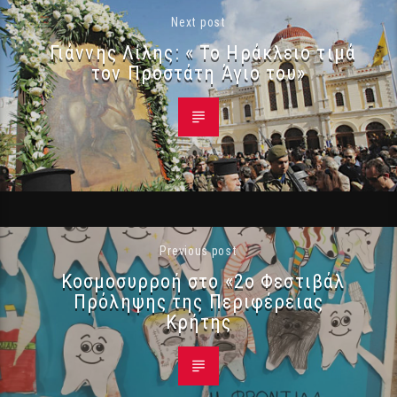
Next post
Γιάννης Λίλης: « Το Ηράκλειο τιμά
τον Προστάτη Άγιο του»
Previous post
Κοσμοσυρροή στο «2ο Φεστιβάλ
Πρόληψης της Περιφέρειας
Κρήτης