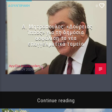
ΔΟΥΛΓΕΡΆΚΗ
0
Α. Μητρόπουλος: «Δούρειος
Ίππος» για τη δημόσια
ασφάλιση τα νέα
επαγγελματικά ταμεία
Αγγέλα Δουλγεράκη
29 ΙΟΥΛΊΟΥ 2026
Continue reading