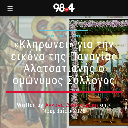
ΔΟΥΛΓΕΡΆΚΗ
ΚΡΉΤΗ
«Κληρώνει» για την
εικόνα της Παναγίας
Αλατσατιανής ο
ομώνυμος Σύλλογος
Written by
Αγγέλα Δουλγεράκη
on 7
Νοεμβρίου 2025