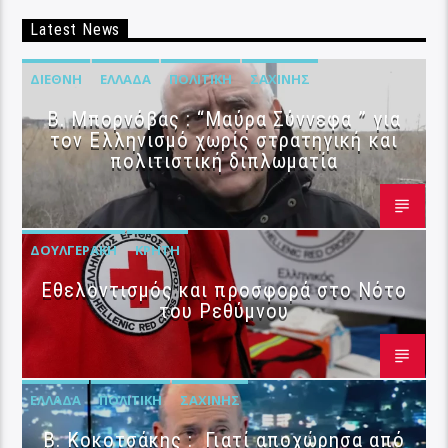
Latest News
ΔΙΕΘΝΉ
ΕΛΛΆΔΑ
ΠΟΛΙΤΙΚΉ
ΣΑΧΊΝΗΣ
B. Μπορνόβας : “Μαύρα Σύννεφα ” για
τον Ελληνισμό χωρίς στρατηγική και
πολιτιστική διπλωματία
ΔΟΥΛΓΕΡΆΚΗ
ΚΡΉΤΗ
Εθελοντισμός και προσφορά στο Νότο
του Ρεθύμνου
ΕΛΛΆΔΑ
ΠΟΛΙΤΙΚΉ
ΣΑΧΊΝΗΣ
Β. Κοκοτσάκης : Γιατί αποχώρησα από