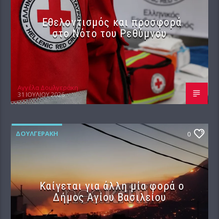
Εθελοντισμός και προσφορά
στο Νότο του Ρεθύμνου
Αγγέλα Δουλγεράκη
31 ΙΟΥΛΊΟΥ 2026
ΔΟΥΛΓΕΡΆΚΗ
0
Καίγεται για άλλη μία φορά ο
Δήμος Αγίου Βασιλείου