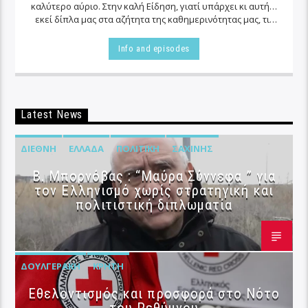
καλύτερο αύριο. Στην καλή Είδηση, γιατί υπάρχει κι αυτή…
εκεί δίπλα μας στα αζήτητα της καθημερινότητας μας, τις
περισσότερες φορές…
Info and episodes
Latest News
ΔΙΕΘΝΉ
ΕΛΛΆΔΑ
ΠΟΛΙΤΙΚΉ
ΣΑΧΊΝΗΣ
B. Μπορνόβας : “Μαύρα Σύννεφα ” για
τον Ελληνισμό χωρίς στρατηγική και
πολιτιστική διπλωματία
ΔΟΥΛΓΕΡΆΚΗ
ΚΡΉΤΗ
Εθελοντισμός και προσφορά στο Νότο