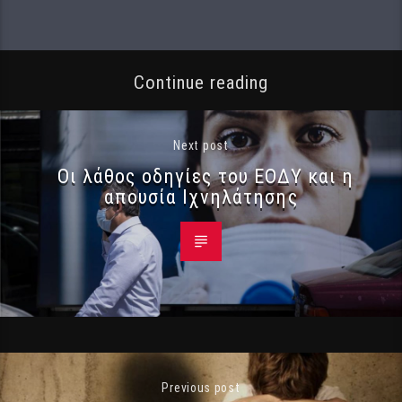
Continue reading
Next post
Οι λάθος οδηγίες του ΕΟΔΥ και η
απουσία Ιχνηλάτησης
Previous post