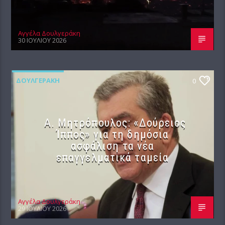
Αγγέλα Δουλγεράκη
30 ΙΟΥΛΊΟΥ 2026
ΔΟΥΛΓΕΡΆΚΗ
0
Α. Μητρόπουλος: «Δούρειος
Ίππος» για τη δημόσια
ασφάλιση τα νέα
επαγγελματικά ταμεία
Αγγέλα Δουλγεράκη
29 ΙΟΥΛΊΟΥ 2026