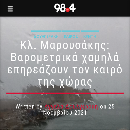
ΔΟΥΛΓΕΡΆΚΗ
ΚΑΙΡΌΣ
ΚΡΉΤΗ
Κλ. Μαρουσάκης:
Βαρομετρικά χαμηλά
επηρεάζουν τον καιρό
της χώρας
Written by
Αγγέλα Δουλγεράκη
on 25
Νοεμβρίου 2021