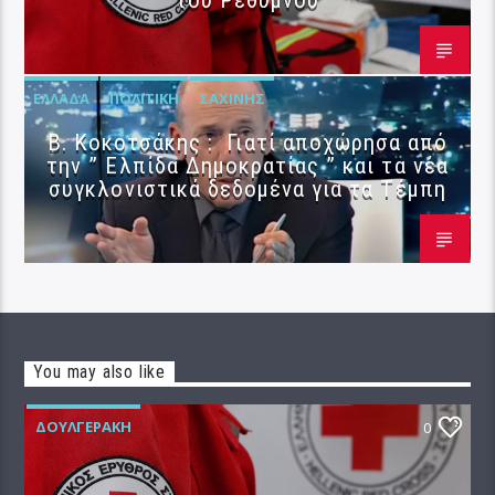
του Ρεθύμνου
ΕΛΛΆΔΑ
ΠΟΛΙΤΙΚΉ
ΣΑΧΊΝΗΣ
Β. Κοκοτσάκης : Γιατί αποχώρησα από
την ” Ελπίδα Δημοκρατίας ” και τα νέα
συγκλονιστικά δεδομένα για τα Τέμπη
You may also like
ΔΟΥΛΓΕΡΆΚΗ
0