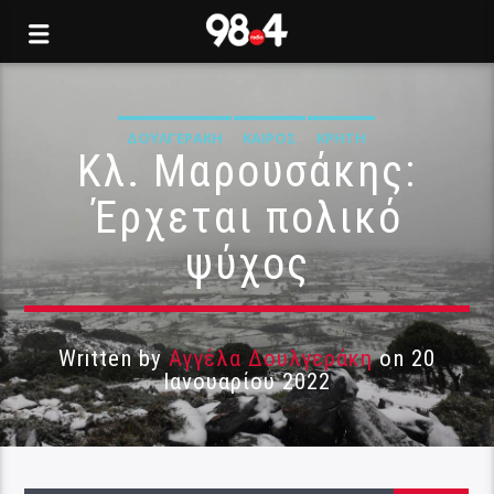
ΔΟΥΛΓΕΡΆΚΗ
ΚΑΙΡΌΣ
ΚΡΉΤΗ
Κλ. Μαρουσάκης:
Έρχεται πολικό
ψύχος
Written by
Αγγέλα Δουλγεράκη
on 20
Ιανουαρίου 2022