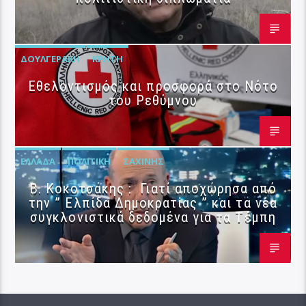
ΔΟΥΛΓΕΡΆΚΗ
ΚΡΉΤΗ
Εθελοντισμός και προσφορά στο Νότο
του Ρεθύμνου
ΕΛΛΆΔΑ
ΠΟΛΙΤΙΚΉ
ΣΑΧΊΝΗΣ
Β. Κοκοτσάκης : Γιατί αποχώρησα από
την ” Ελπίδα Δημοκρατίας ” και τα νέα
συγκλονιστικά δεδομένα για τα Τέμπη