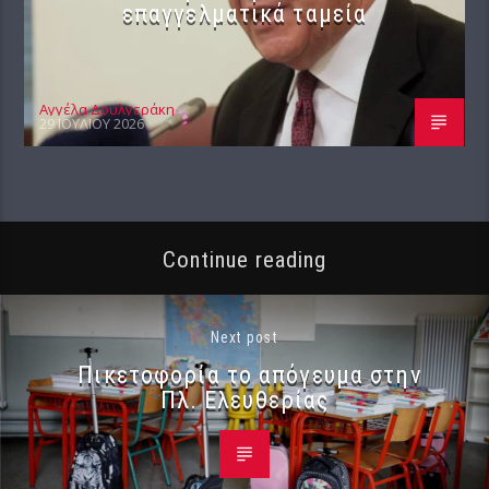
επαγγελματικά ταμεία
Αγγέλα Δουλγεράκη
29 ΙΟΥΛΊΟΥ 2026
Continue reading
Next post
Πικετοφορία το απόγευμα στην
Πλ. Ελευθερίας