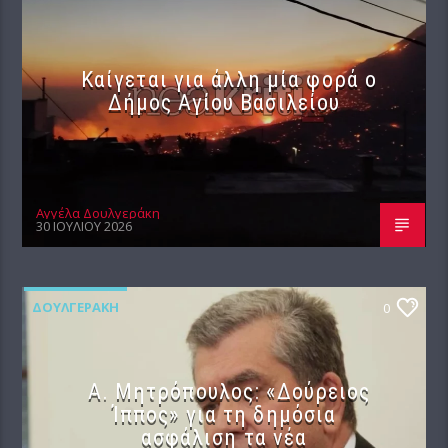
Καίγεται για άλλη μία φορά ο
Δήμος Αγίου Βασιλείου
Αγγέλα Δουλγεράκη
30 ΙΟΥΛΊΟΥ 2026
ΔΟΥΛΓΕΡΆΚΗ
0
Α. Μητρόπουλος: «Δούρειος
Ίππος» για τη δημόσια
ασφάλιση τα νέα