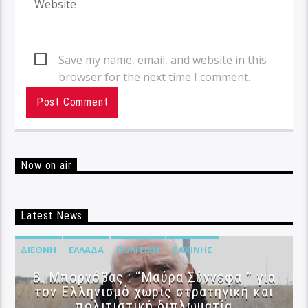
Save my name, email, and website in this
browser for the next time I comment.
Now on air
Latest News
ΔΙΕΘΝΉ
ΕΛΛΆΔΑ
ΠΟΛΙΤΙΚΉ
ΣΑΧΊΝΗΣ
B. Μπορνόβας : “Μαύρα Σύννεφα ” για
τον Ελληνισμό χωρίς στρατηγική και
πολιτιστική διπλωματία