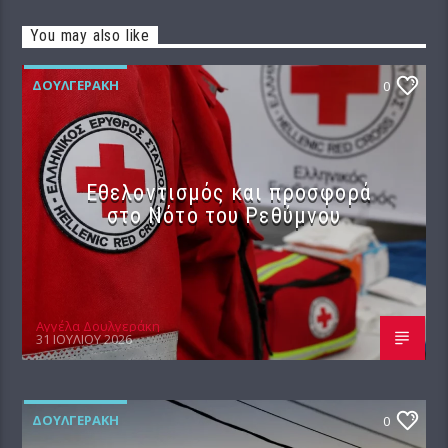
You may also like
ΔΟΥΛΓΕΡΆΚΗ
0
Εθελοντισμός και προσφορά
στο Νότο του Ρεθύμνου
Αγγέλα Δουλγεράκη
31 ΙΟΥΛΊΟΥ 2026
ΔΟΥΛΓΕΡΆΚΗ
0