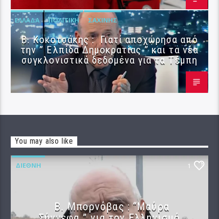
ΕΛΛΆΔΑ
ΠΟΛΙΤΙΚΉ
ΣΑΧΊΝΗΣ
Β. Κοκοτσάκης : Γιατί αποχώρησα από
την ” Ελπίδα Δημοκρατίας ” και τα νέα
συγκλονιστικά δεδομένα για τα Τέμπη
You may also like
ΔΙΕΘΝΉ
1
B. Μπορνόβας : “Μαύρα
Σύννεφα ” για τον Ελληνισμό