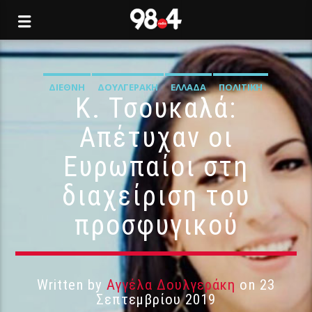
ΔΙΕΘΝΉ
ΔΟΥΛΓΕΡΆΚΗ
ΕΛΛΆΔΑ
ΠΟΛΙΤΙΚΉ
Κ. Τσουκαλά:
Απέτυχαν οι
Ευρωπαίοι στη
διαχείριση του
προσφυγικού
Written by
Αγγέλα Δουλγεράκη
on 23
Σεπτεμβρίου 2019