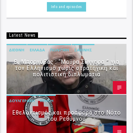
Info and episodes
Latest News
ΔΙΕΘΝΉ
ΕΛΛΆΔΑ
ΠΟΛΙΤΙΚΉ
ΣΑΧΊΝΗΣ
B. Μπορνόβας : “Μαύρα Σύννεφα ” για
τον Ελληνισμό χωρίς στρατηγική και
πολιτιστική διπλωματία
ΔΟΥΛΓΕΡΆΚΗ
ΚΡΉΤΗ
Εθελοντισμός και προσφορά στο Νότο
του Ρεθύμνου