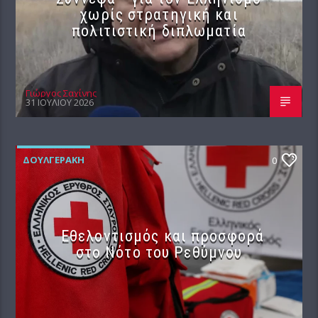
χωρίς στρατηγική και
πολιτιστική διπλωματία
Γιώργος Σαχίνης
31 ΙΟΥΛΊΟΥ 2026
ΔΟΥΛΓΕΡΆΚΗ
0
Εθελοντισμός και προσφορά
στο Νότο του Ρεθύμνου