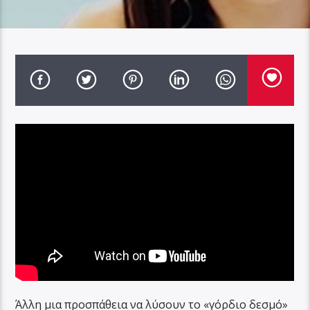
Άλλη μια προσπάθεια να λύσουν το «γόρδιο δεσμό»