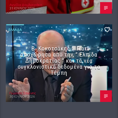
Αγγέλα Δουλγεράκη
31 ΙΟΥΛΊΟΥ 2026
ΕΛΛΆΔΑ
2
Β. Κοκοτσάκης : Γιατί
αποχώρησα από την ” Ελπίδα
Δημοκρατίας ” και τα νέα
συγκλονιστικά δεδομένα για τα
Τέμπη
Γιώργος Σαχίνης
30 ΙΟΥΛΊΟΥ 2026