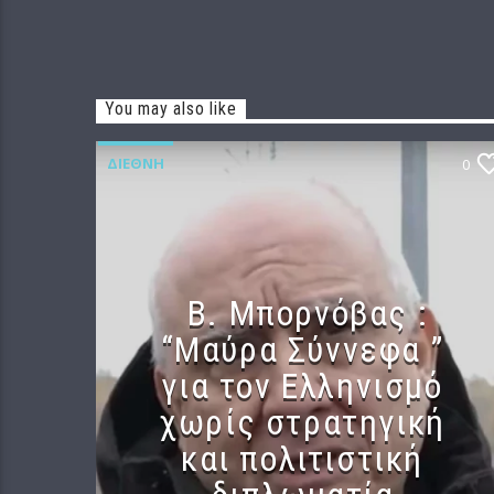
You may also like
ΔΙΕΘΝΉ
0
B. Μπορνόβας :
“Μαύρα Σύννεφα ”
για τον Ελληνισμό
χωρίς στρατηγική
και πολιτιστική