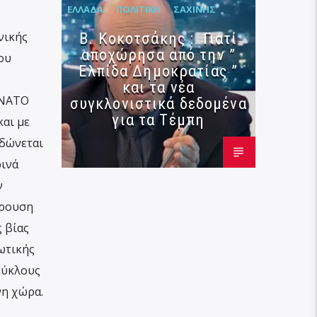
ΕΛΛΆΔΑ
ΠΟΛΙΤΙΚΉ
ΣΑΧΊΝΗΣ
νικής
Β. Κοκοτσάκης : Γιατί
αποχώρησα από την ”
ου
Ελπίδα Δημοκρατίας ”
και τα νέα
 ΝΑΤΟ
συγκλονιστικά δεδομένα
για τα Τέμπη
και με
εδώνεται
ρινά
ν
κρουση
 βίας
ωτικής
κύκλους
νη χώρα.