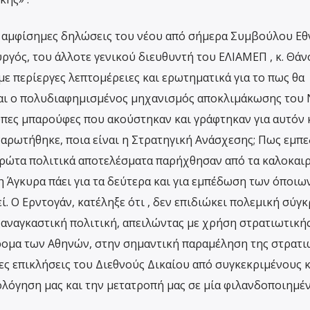
ς αμφίσημες δηλώσεις του νέου από σήμερα Συμβούλου Εθ
γός, του άλλοτε γενικού διευθυντή του ΕΛΙΑΜΕΠ , κ. Θάν
ε περίεργες λεπτομέρειες και ερωτηματικά για το πως θα
ι και ο πολυδιαφημισμένος μηχανισμός αποκλιμάκωσης του
υπες μπαρούφες που ακούστηκαν και γράφτηκαν για αυτόν 
ναρωτήθηκε, ποια είναι η Στρατηγική Ανάσχεσης; Πως εμπ
 πρώτα πολιτικά αποτελέσματα παρήχθησαν από τα καλοκαι
η Άγκυρα πάει για τα δεύτερα και για εμπέδωση των όποιω
. Ο Ερντογάν, κατέληξε ότι , δεν επιδιώκει πολεμική σύγ
ξαναγκαστική πολιτική, απειλώντας με χρήση στρατιωτικής
ομα των Αθηνών, στην σημαντική παραμέληση της στρατι
ιες επικλήσεις του Διεθνούς Δικαίου από συγκεκριμένους 
ολόγηση μας και την μετατροπή μας σε μία φιλανδοποιημέ