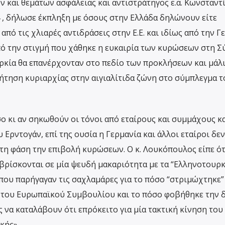
 και θεμάτων ασφάλειας και αντιστράτηγος ε.α. Κωνσταντ
 , δήλωσε έκπληξη με όσους στην Ελλάδα δηλώνουν είτε
από τις χλιαρές αντιδράσεις στην Ε.Ε. και ιδίως από την Γε
πό την στιγμή που χάθηκε η ευκαιρία των κυρώσεων στη 
ρκία θα επανέρχονταν στο πεδίο των προκλήσεων και μάλ
ήτηση κυριαρχίας στην αιγιαλίτιδα ζώνη στο σύμπλεγμα τ
ο κι αν σηκωθούν οι τόνοι από εταίρους και συμμάχους κ
 Ερντογάν, επί της ουσία η Γερμανία και άλλοι εταίροι δεν
 τη φάση την επιβολή κυρώσεων. Ο κ. Λουκόπουλος είπε ότ
βρίσκονται σε μία ψευδή μακαριότητα με τα “Ελληνοτουρκι
 που παρήγαγαν τις σαχλαμάρες για το πόσο “στριμώχτηκε”
 του Ευρωπαϊκού Συμβουλίου και το πόσο φοβήθηκε την δ
 να καταλάβουν ότι επρόκειτο για μία τακτική κίνηση του
κής» .