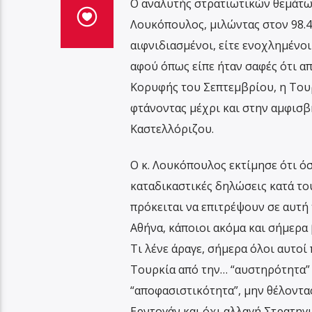
Ο αναλυτής στρατιωτικών θεμάτων
Λουκόπουλος, μιλώντας στον 98.4
αιφνιδιασμένοι, είτε ενοχλημένοι 
αφού όπως είπε ήταν σαφές ότι α
Κορυφής του Σεπτεμβρίου, η Του
φτάνοντας μέχρι και στην αμφισβ
Καστελλόριζου.
Ο κ. Λουκόπουλος εκτίμησε ότι όσ
καταδικαστικές δηλώσεις κατά του
πρόκειται να επιτρέψουν σε αυτή
Αθήνα, κάποιοι ακόμα και σήμερα 
Τι λένε άραγε, σήμερα όλοι αυτοί
Τουρκία από την… “αυστηρότητα”
“αποφασιστικότητα”, μην θέλοντας
Ερντογάν και όχι αλλαγή Στρατηγι