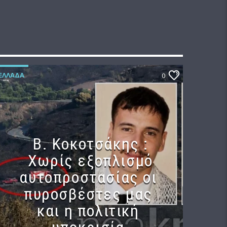
ΕΛΛΆΔΑ
0
Β. Κοκοτσάκης :
Χωρίς εξοπλισμό
αυτοπροστασίας οι
πυροσβέστες μας
και η πολιτική