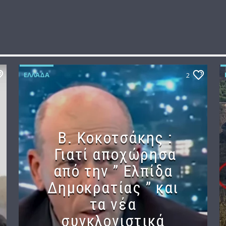
ΕΛΛΆΔΑ
2
Β. Κοκοτσάκης :
Γιατί αποχώρησα
από την ” Ελπίδα
Δημοκρατίας ” και
τα νέα
συγκλονιστικά