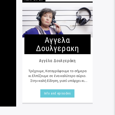
Αγγελα
Δουλγερακη
Αγγέλα Δουλγεράκη
Τρέχουμε, Καταγράφουμε το σήμερα
κι Ελπίζουμε σε ένα καλύτερο αύριο.
Στην καλή Είδηση, γιατί υπάρχει κι
αυτή… εκεί δίπλα μας στα αζήτητα της
καθημερινότητας μας, τις
Info and episodes
περισσότερες φορές…