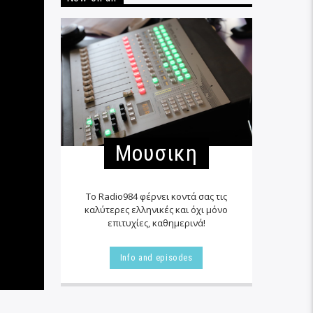
Μουσικη
Το Radio984 φέρνει κοντά σας τις
καλύτερες ελληνικές και όχι μόνο
επιτυχίες, καθημερινά!
Info and episodes