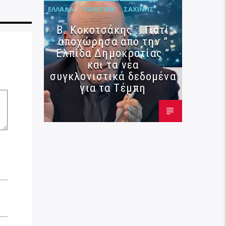
ΕΛΛΆΔΑ
ΠΟΛΙΤΙΚΉ
ΣΑΧΊΝΗΣ
Β. Κοκοτσάκης : Γιατί
αποχώρησα από την ”
Ελπίδα Δημοκρατίας ”
και τα νέα
συγκλονιστικά δεδομένα
για τα Τέμπη