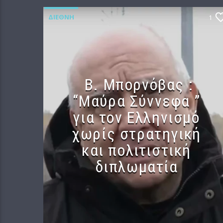
ΔΙΕΘΝΉ
1
B. Μπορνόβας :
“Μαύρα Σύννεφα ”
για τον Ελληνισμό
χωρίς στρατηγική
και πολιτιστική
διπλωματία