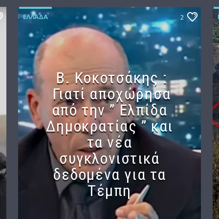
ΕΛΛΆΔΑ
2
Β. Κοκοτσάκης :
Γιατί αποχώρησα
από την ” Ελπίδα
Δημοκρατίας ” και
τα νέα
συγκλονιστικά
δεδομένα για τα
Τέμπη