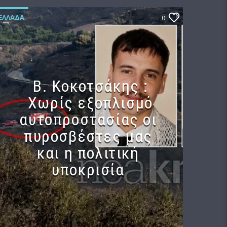
ΕΛΛΆΔΑ
0
Β. Κοκοτσάκης :
Χωρίς εξοπλισμό
αυτοπροστασίας οι
πυροσβέστες μας
και η πολιτική
υποκρισία