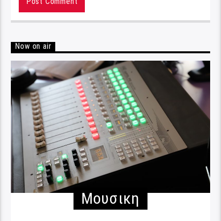
Now on air
Μουσικη