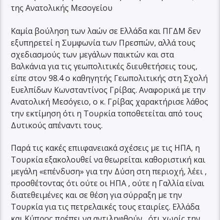
της Ανατολικής Μεσογείου
Καμία βούληση των λαών σε Ελλάδα και ΠΓΔΜ δεν
εξυπηρετεί η Συμφωνία των Πρεσπών, αλλά τους
σχεδιασμούς των μεγάλων παικτών και στα
Βαλκάνια για τις γεωπολιτικές διευθετήσεις τους,
είπε στον 98.4 ο καθηγητής Γεωπολιτικής στη Σχολή
Ευελπίδων Κωνσταντίνος Γρίβας. Αναφορικά με την
Ανατολική Μεσόγειο, ο κ. Γρίβας χαρακτήρισε λάθος
την εκτίμηση ότι η Τουρκία τοποθετείται από τους
Δυτικούς απέναντι τους.
Παρά τις κακές επιιφανειακά σχέσεις με τις ΗΠΑ, η
Τουρκία εξακολουθεί να θεωρείται καθοριστική και
μεγάλη «επένδυση» για την Δύση στη περιοχή, λέει ,
προσθέτοντας ότι ούτε οι ΗΠΑ , ούτε η Γαλλία είναι
διατεθειμένες και σε θέση για σύρραξη με την
Τουρκία για τις πετρελαικές τους εταιρίες. Ελλάδα
και Κύπρος πρέπει να αντιληφθούν , ότι χωρίς την