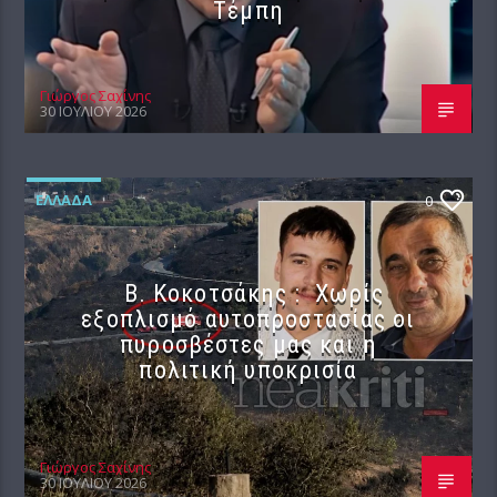
Τέμπη
Γιώργος Σαχίνης
30 ΙΟΥΛΊΟΥ 2026
ΕΛΛΆΔΑ
0
Β. Κοκοτσάκης : Χωρίς
εξοπλισμό αυτοπροστασίας οι
πυροσβέστες μας και η
πολιτική υποκρισία
Γιώργος Σαχίνης
30 ΙΟΥΛΊΟΥ 2026