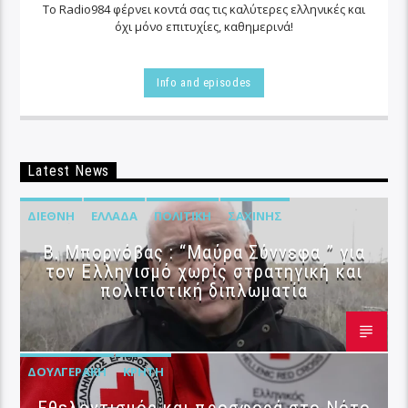
Το Radio984 φέρνει κοντά σας τις καλύτερες ελληνικές και
όχι μόνο επιτυχίες, καθημερινά!
Info and episodes
Latest News
ΔΙΕΘΝΉ
ΕΛΛΆΔΑ
ΠΟΛΙΤΙΚΉ
ΣΑΧΊΝΗΣ
B. Μπορνόβας : “Μαύρα Σύννεφα ” για
τον Ελληνισμό χωρίς στρατηγική και
πολιτιστική διπλωματία
ΔΟΥΛΓΕΡΆΚΗ
ΚΡΉΤΗ
Εθελοντισμός και προσφορά στο Νότο