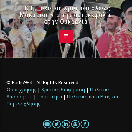
Ο Επίσκοπος Χριστουπόλεως
Μακάριος για την αυτοκεφαλία
στην Ουκρανία
© Radio984 - All Rights Reserved
Όροι χρήσης
|
Κρατική διαφήμιση
|
Πολιτική
Απορρήτου
|
Ταυτότητα
|
Πολιτική κατά Βίας και
Παρενόχλησης