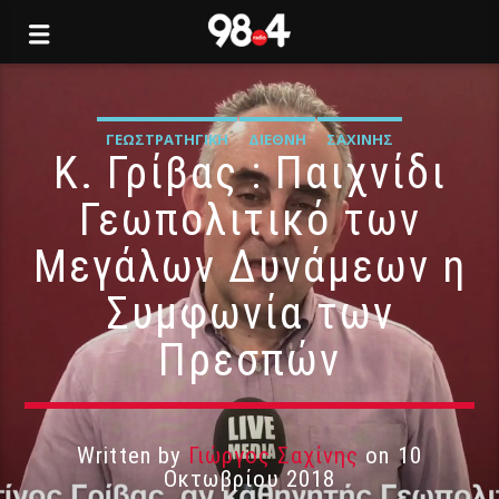
ΓΕΩΣΤΡΑΤΗΓΙΚΉ
ΔΙΕΘΝΉ
ΣΑΧΊΝΗΣ
Κ. Γρίβας : Παιχνίδι
Γεωπολιτικό των
Μεγάλων Δυνάμεων η
Συμφωνία των
Πρεσπών
Written by
Γιώργος Σαχίνης
on 10
Οκτωβρίου 2018