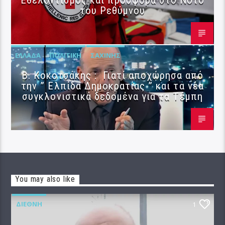
του Ρεθύμνου
ΕΛΛΆΔΑ
ΠΟΛΙΤΙΚΉ
ΣΑΧΊΝΗΣ
Β. Κοκοτσάκης : Γιατί αποχώρησα από
την ” Ελπίδα Δημοκρατίας ” και τα νέα
συγκλονιστικά δεδομένα για τα Τέμπη
You may also like
ΔΙΕΘΝΉ
1