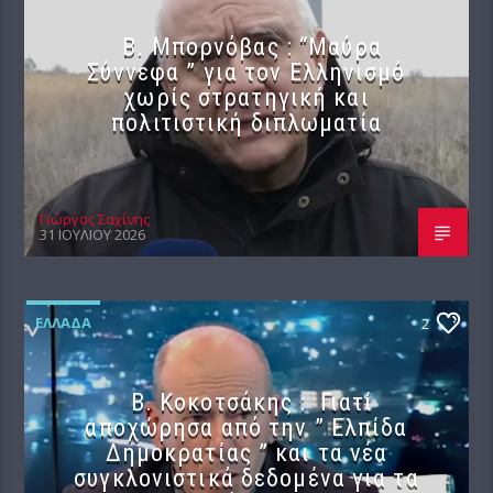
B. Μπορνόβας : “Μαύρα
Σύννεφα ” για τον Ελληνισμό
χωρίς στρατηγική και
πολιτιστική διπλωματία
Γιώργος Σαχίνης
31 ΙΟΥΛΊΟΥ 2026
ΕΛΛΆΔΑ
2
Β. Κοκοτσάκης : Γιατί
αποχώρησα από την ” Ελπίδα
Δημοκρατίας ” και τα νέα
συγκλονιστικά δεδομένα για τα