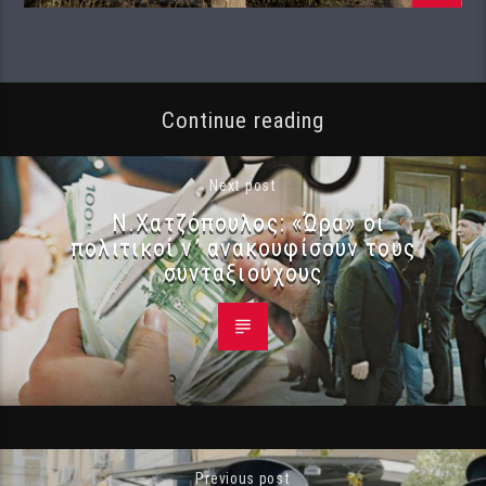
Continue reading
Next post
Ν.Χατζόπουλος: «Ώρα» οι
πολιτικοί ν’ ανακουφίσουν τους
συνταξιούχους
Previous post