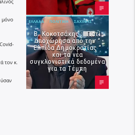
αλινός
ο μόνο
ΕΛΛΆΔΑ
ΠΟΛΙΤΙΚΉ
ΣΑΧΊΝΗΣ
Β. Κοκοτσάκης : Γιατί
αποχώρησα από την ”
Covid-
Ελπίδα Δημοκρατίας ”
και τα νέα
συγκλονιστικά δεδομένα
ά τον κ.
για τα Τέμπη
ούσαν