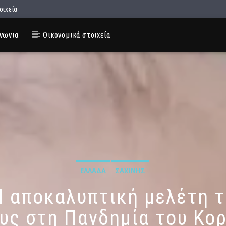
οιχεία
νωνια
Οικονομικά στοιχεία
ΕΛΛΆΔΑ
ΣΑΧΊΝΗΣ
Η αποκαλυπτική μελέτη τ
υς στη Πανδημία του Κο