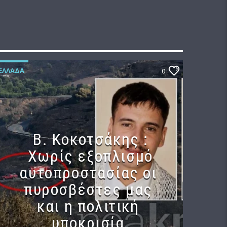
ΕΛΛΆΔΑ
0
Β. Κοκοτσάκης :
Χωρίς εξοπλισμό
αυτοπροστασίας οι
πυροσβέστες μας
και η πολιτική
υποκρισία