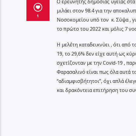
Ο ερευνητής δημόσιας υγείας στα
μιλάει στον 98.4 για την αποκαλυ
1
Νοσοκομείου υπό τον κ. Σύψα , γ
το πρώτο του 2022 και μόλις 7 νο
Η μελέτη καταδεικνύει , ότι από τ
19, το 29,6% δεν είχε αυτή ως κύρ
σχετίζονταν με την Covid-19 , πα
Φαρασαλινό είναι πως όλα αυτά τα
“αδιαμφισβήτητοι”, όχι απλά έλεγ
και δρακόντεια επιτήρηση του σ