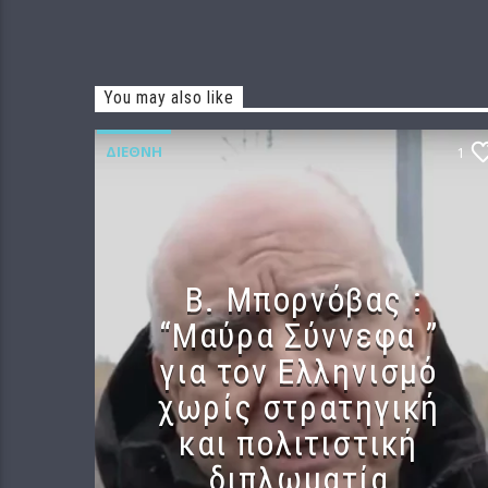
You may also like
ΔΙΕΘΝΉ
1
B. Μπορνόβας :
“Μαύρα Σύννεφα ”
για τον Ελληνισμό
χωρίς στρατηγική
και πολιτιστική
διπλωματία