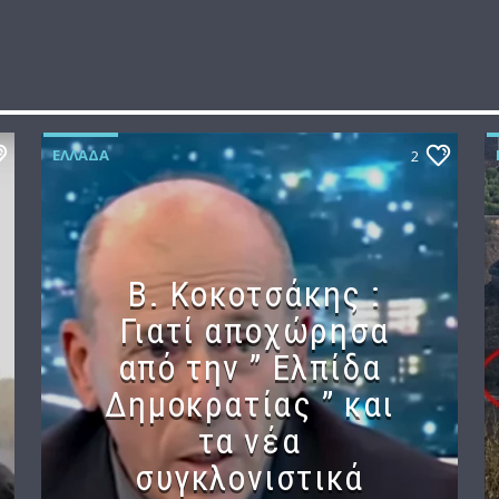
ΕΛΛΆΔΑ
2
Β. Κοκοτσάκης :
Γιατί αποχώρησα
από την ” Ελπίδα
Δημοκρατίας ” και
τα νέα
συγκλονιστικά