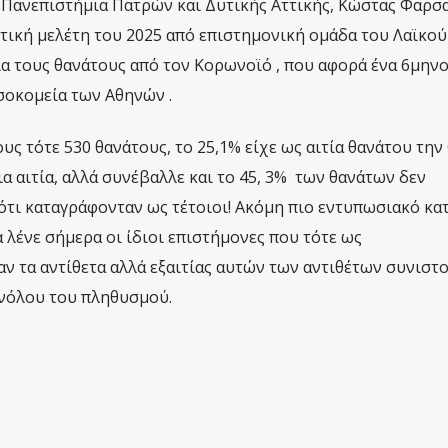
 Πανεπιστήμια Πατρών και Δυτικής Αττικής, Κώστας Φαρσ
πτική μελέτη του 2025 από επιστημονική ομάδα του Λαϊκού
ια τους θανάτους από τον Κορωνοϊό , που αφορά ένα 6μην
σοκομεία των Αθηνών .
ους τότε 530 θανάτους, το 25,1% είχε ως αιτία θανάτου την 
ια αιτία, αλλά συνέβαλλε και το 45, 3% των θανάτων δεν
ρότι καταγράφονταν ως τέτοιοι! Ακόμη πιο εντυπωσιακό κατ
 λένε σήμερα οι ίδιοι επιστήμονες που τότε ως
αν τα αντίθετα αλλά εξαιτίας αυτών των αντιθέτων συνιστ
υνόλου του πληθυσμού.