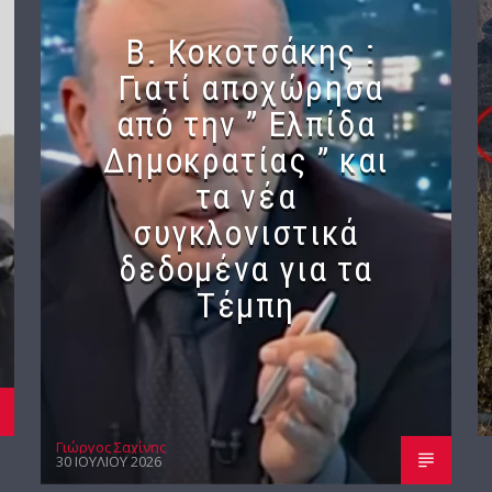
Β. Κοκοτσάκης :
Γιατί αποχώρησα
από την ” Ελπίδα
Δημοκρατίας ” και
τα νέα
συγκλονιστικά
δεδομένα για τα
Τέμπη
Γιώργος Σαχίνης
30 ΙΟΥΛΊΟΥ 2026