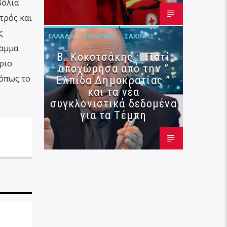
βόλια
τρός και
ς
ΕΛΛΆΔΑ
ΠΟΛΙΤΙΚΉ
ΣΑΧΊΝΗΣ
ραμμα
Β. Κοκοτσάκης : Γιατί
ριο
αποχώρησα από την ”
 όπως το
Ελπίδα Δημοκρατίας ”
και τα νέα
συγκλονιστικά δεδομένα
για τα Τέμπη