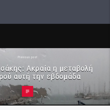
Previous post
σάκης: Ακραία η μεταβολή
ιρού αυτή την εβδομάδα