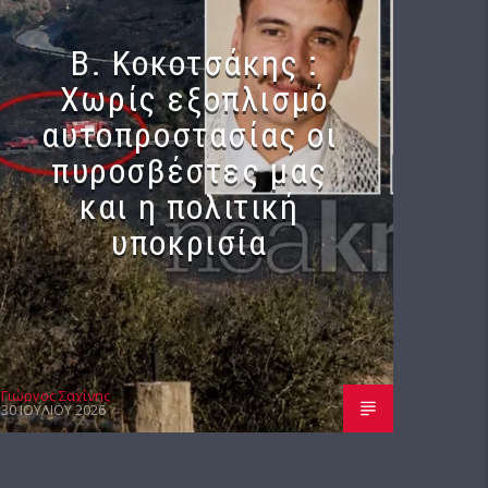
Β. Κοκοτσάκης :
Χωρίς εξοπλισμό
αυτοπροστασίας οι
πυροσβέστες μας
και η πολιτική
υποκρισία
Γιώργος Σαχίνης
30 ΙΟΥΛΊΟΥ 2026