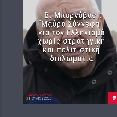
B. Μπορνόβας :
“Μαύρα Σύννεφα ”
για τον Ελληνισμό
χωρίς στρατηγική
και πολιτιστική
διπλωματία
Γιώργος Σαχίνης
31 ΙΟΥΛΊΟΥ 2026