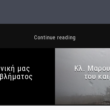
Continue reading
θνική μας
Κλ. Μαρου
οβλήματος
του κα