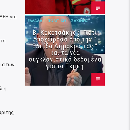
ΔΕΗ για
ΕΛΛΆΔΑ
ΠΟΛΙΤΙΚΉ
ΣΑΧΊΝΗΣ
Β. Κοκοτσάκης : Γιατί
αποχώρησα από την ”
ίτη
Ελπίδα Δημοκρατίας ”
και τα νέα
συγκλονιστικά δεδομένα
ια των
για τα Τέμπη
ώ η
ρίτης,