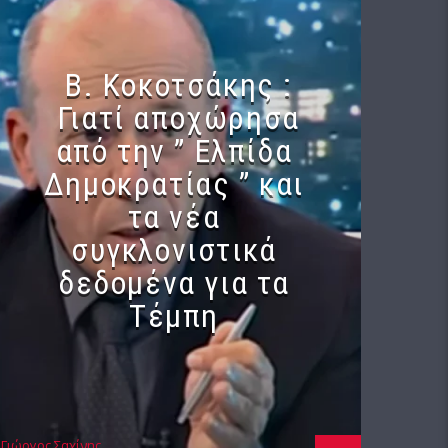
Β. Κοκοτσάκης :
Γιατί αποχώρησα
από την ” Ελπίδα
Δημοκρατίας ” και
τα νέα
συγκλονιστικά
δεδομένα για τα
Τέμπη
Γιώργος Σαχίνης