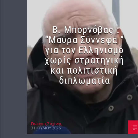
B. Μπορνόβας :
“Μαύρα Σύννεφα ”
για τον Ελληνισμό
χωρίς στρατηγική
και πολιτιστική
διπλωματία
Γιώργος Σαχίνης
31 ΙΟΥΛΊΟΥ 2026