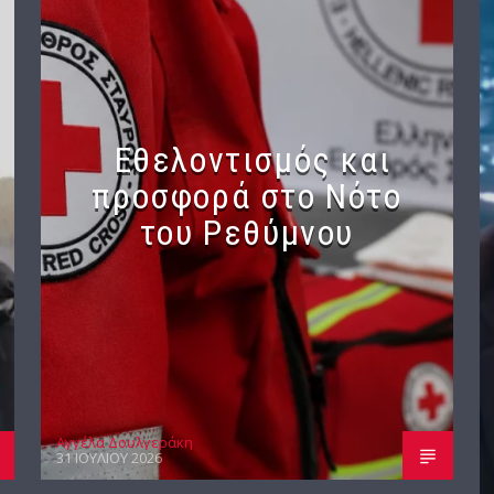
Εθελοντισμός και
προσφορά στο Νότο
του Ρεθύμνου
Αγγέλα Δουλγεράκη
31 ΙΟΥΛΊΟΥ 2026