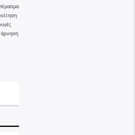
μπέρασμα
φοίτηση
φυγές
η άρνηση