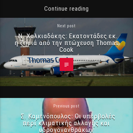
Continue reading
Next post
Ν. Χαλκιαδάκης: Εκατοντάδες εκ.
η ζημιά από την πτώχευση Thomas
Cook
Previous post
Σ. Καμενόπουλος: Οι υπερβολές
περί κλιματικής αλλαγής και
υδρογονανθράκων