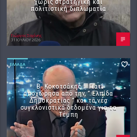
χωρίς στρατηγική και
πολιτιστική διπλωματία
Γιώργος Σαχίνης
31 ΙΟΥΛΊΟΥ 2026
ΕΛΛΆΔΑ
2
Β. Κοκοτσάκης : Γιατί
αποχώρησα από την ” Ελπίδα
Δημοκρατίας ” και τα νέα
συγκλονιστικά δεδομένα για τα
Τέμπη