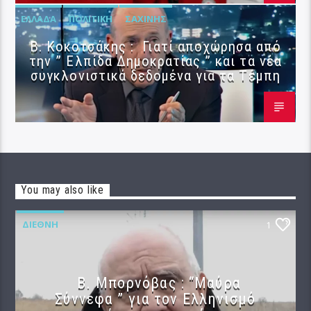
ΕΛΛΆΔΑ
ΠΟΛΙΤΙΚΉ
ΣΑΧΊΝΗΣ
Β. Κοκοτσάκης : Γιατί αποχώρησα από
την ” Ελπίδα Δημοκρατίας ” και τα νέα
συγκλονιστικά δεδομένα για τα Τέμπη
You may also like
ΔΙΕΘΝΉ
1
B. Μπορνόβας : “Μαύρα
Σύννεφα ” για τον Ελληνισμό