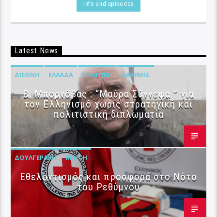
Info and episodes
Latest News
ΔΙΕΘΝΉ
ΕΛΛΆΔΑ
ΠΟΛΙΤΙΚΉ
ΣΑΧΊΝΗΣ
B. Μπορνόβας : “Μαύρα Σύννεφα ” για
τον Ελληνισμό χωρίς στρατηγική και
πολιτιστική διπλωματία
ΔΟΥΛΓΕΡΆΚΗ
ΚΡΉΤΗ
Εθελοντισμός και προσφορά στο Νότο
του Ρεθύμνου