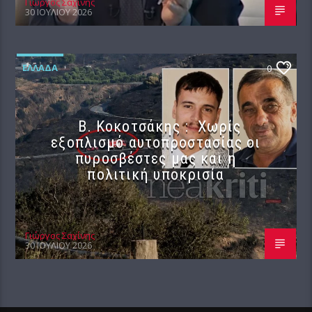
Γιώργος Σαχίνης
30 ΙΟΥΛΊΟΥ 2026
ΕΛΛΆΔΑ
0
Β. Κοκοτσάκης : Χωρίς
εξοπλισμό αυτοπροστασίας οι
πυροσβέστες μας και η
πολιτική υποκρισία
Γιώργος Σαχίνης
30 ΙΟΥΛΊΟΥ 2026