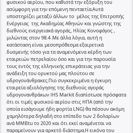
φυσικού αερίου, που καθιστά την εξόρυξη του
ασύμφορη για την επόμενη πενταετία.Αυτά
υποστηρίζει μεταξύ άλλων το μέλος της Επιτροπής
Ενέργειας της Ακαδημίας Αθηνών και γνώστης της
διεθνούς ενεργειακά αγοράς, Ηλίας Κονοφάγος ,
μιλώντας στον 98.4 .Με άλλα λόγια, αυτή η
κατάσταση είναι μεσοπρόθεσμα εξαιρετικά
δυσμενής τόσο για τα αναμενόμενα κέρδη των
εταιρειών πετρελαίου όσο και για την παρουσία
τους εντός της ελληνικής επικράτειας για την
ανάδειξη του ορυκτού μας πλούτου σε
υδρογονάνθρακες.Πιο συγκεκριμένα η έγκυρη
εταιρεία αξιολόγησης της διεθνούς αγοράς
υδρογονανθράκων IHS Markit διαπίστωσε πρόσφατα
ότι οι τιμές φυσικού αερίου στις ΗΠΑ (από την
οποία εισάγουμε ήδη φορτία LNG) θα πέσουν ακόμη
χαμηλότερα δηλαδή στο επίπεδο των 2 δολαρίων
ανά MMBtu το 2020 και ότι εκεί αναμένεται να
παραμείνουν για αρκετό διάστημα.Η εικόνα του