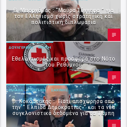
B. Μπορνόβας : “Μαύρα Σύννεφα ” για
τον Ελληνισμό χωρίς στρατηγική και
πολιτιστική διπλωματία
ΔΟΥΛΓΕΡΆΚΗ
ΚΡΉΤΗ
Εθελοντισμός και προσφορά στο Νότο
του Ρεθύμνου
ΕΛΛΆΔΑ
ΠΟΛΙΤΙΚΉ
ΣΑΧΊΝΗΣ
Β. Κοκοτσάκης : Γιατί αποχώρησα από
την ” Ελπίδα Δημοκρατίας ” και τα νέα
συγκλονιστικά δεδομένα για τα Τέμπη