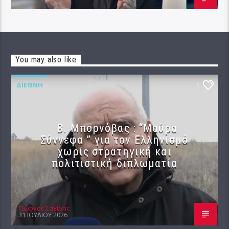
You may also like
ΔΙΕΘΝΉ
1
B. Μπορνόβας : “Μαύρα
Σύννεφα ” για τον Ελληνισμό
χωρίς στρατηγική και
πολιτιστική διπλωματία
Γιώργος Σαχίνης
31 ΙΟΥΛΊΟΥ 2026