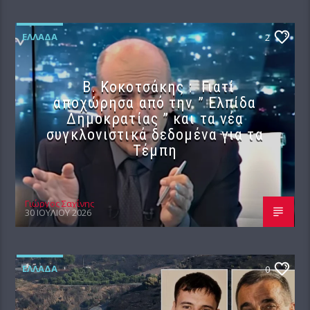
ΕΛΛΆΔΑ
2
Β. Κοκοτσάκης : Γιατί
αποχώρησα από την ” Ελπίδα
Δημοκρατίας ” και τα νέα
συγκλονιστικά δεδομένα για τα
Τέμπη
Γιώργος Σαχίνης
30 ΙΟΥΛΊΟΥ 2026
ΕΛΛΆΔΑ
0