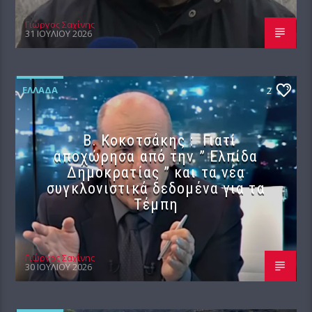
Γιώργος Σαχίνης
31 ΙΟΥΛΊΟΥ 2026
ΕΛΛΆΔΑ
2
Β. Κοκοτσάκης : Γιατί
αποχώρησα από την ” Ελπίδα
Δημοκρατίας ” και τα νέα
συγκλονιστικά δεδομένα για τα
Τέμπη
Γιώργος Σαχίνης
30 ΙΟΥΛΊΟΥ 2026