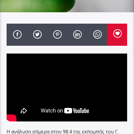
Η ανάλυση σήμερα στον 98.4 της εκπομπής του Γ.