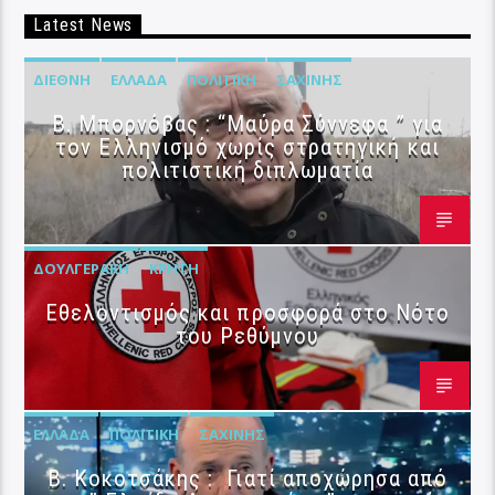
Latest News
ΔΙΕΘΝΉ
ΕΛΛΆΔΑ
ΠΟΛΙΤΙΚΉ
ΣΑΧΊΝΗΣ
B. Μπορνόβας : “Μαύρα Σύννεφα ” για
τον Ελληνισμό χωρίς στρατηγική και
πολιτιστική διπλωματία
ΔΟΥΛΓΕΡΆΚΗ
ΚΡΉΤΗ
Εθελοντισμός και προσφορά στο Νότο
του Ρεθύμνου
ΕΛΛΆΔΑ
ΠΟΛΙΤΙΚΉ
ΣΑΧΊΝΗΣ
Β. Κοκοτσάκης : Γιατί αποχώρησα από