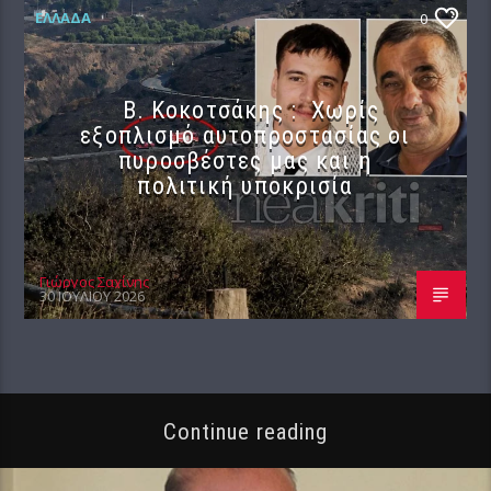
ΕΛΛΆΔΑ
0
Β. Κοκοτσάκης : Χωρίς
εξοπλισμό αυτοπροστασίας οι
πυροσβέστες μας και η
πολιτική υποκρισία
Γιώργος Σαχίνης
30 ΙΟΥΛΊΟΥ 2026
Continue reading