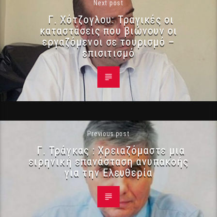
Next post
Γ. Χότζογλου: Τραγικές οι
καταστάσεις που βιώνουν οι
εργαζόμενοι σε τουρισμό –
επισιτισμό
Previous post
Γ. Τράγκας : Χρειαζόμαστε μια
ειρηνική επανάσταση ανυπακοής
για την Ελευθερία