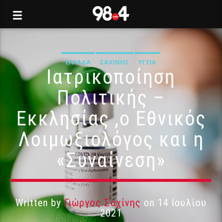
ΕΛΛΆΔΑ
ΣΑΧΊΝΗΣ
ΥΓΕΊΑ
Ιατρικοποίηση
Πολιτικής –
Εκκλησίας ,ο Εθνικός
Λοιμωξιολόγος και η
«Συναίνεση»
Written by
Γιώργος Σαχίνης
on 14 Ιουλίου
2021