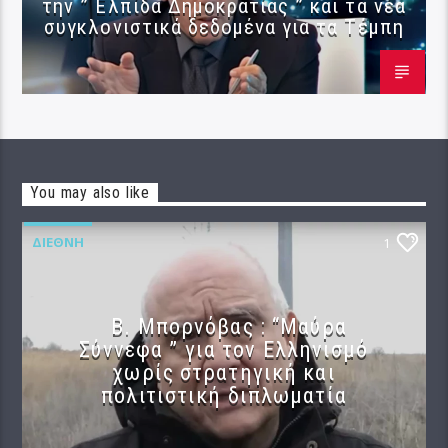
την ” Ελπίδα Δημοκρατίας ” και τα νέα
συγκλονιστικά δεδομένα για τα Τέμπη
You may also like
ΔΙΕΘΝΉ
1
B. Μπορνόβας : “Μαύρα
Σύννεφα ” για τον Ελληνισμό
χωρίς στρατηγική και
πολιτιστική διπλωματία