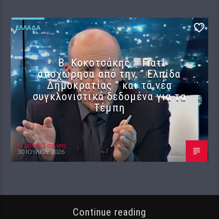
ΕΛΛΆΔΑ
2
Β. Κοκοτσάκης : Γιατί
αποχώρησα από την ” Ελπίδα
Δημοκρατίας ” και τα νέα
συγκλονιστικά δεδομένα για τα
Τέμπη
Γιώργος Σαχίνης
30 ΙΟΥΛΊΟΥ 2026
Continue reading