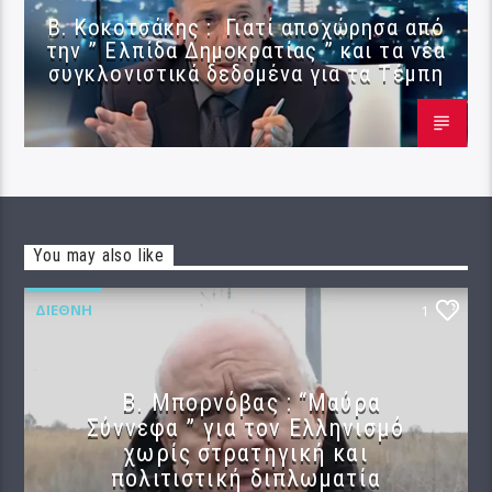
Β. Κοκοτσάκης : Γιατί αποχώρησα από
την ” Ελπίδα Δημοκρατίας ” και τα νέα
συγκλονιστικά δεδομένα για τα Τέμπη
You may also like
ΔΙΕΘΝΉ
1
B. Μπορνόβας : “Μαύρα
Σύννεφα ” για τον Ελληνισμό
χωρίς στρατηγική και
πολιτιστική διπλωματία