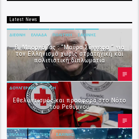
Latest News
ΔΙΕΘΝΉ
ΕΛΛΆΔΑ
ΠΟΛΙΤΙΚΉ
ΣΑΧΊΝΗΣ
B. Μπορνόβας : “Μαύρα Σύννεφα ” για
τον Ελληνισμό χωρίς στρατηγική και
πολιτιστική διπλωματία
ΔΟΥΛΓΕΡΆΚΗ
ΚΡΉΤΗ
Εθελοντισμός και προσφορά στο Νότο
του Ρεθύμνου
ΕΛΛΆΔΑ
ΠΟΛΙΤΙΚΉ
ΣΑΧΊΝΗΣ