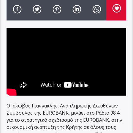
Ο Ιάκωβος Γιαννακλής, Αναπληρωτής Διευθύνων
Σύμβουλος της EUROBANK, μιλάει στο Ράδιο 98.4
για το στρατηγικό σχεδιασμό της EUROBANK, στην
οικονομική ανάπτυξη της Κρήτης σε όλους τους