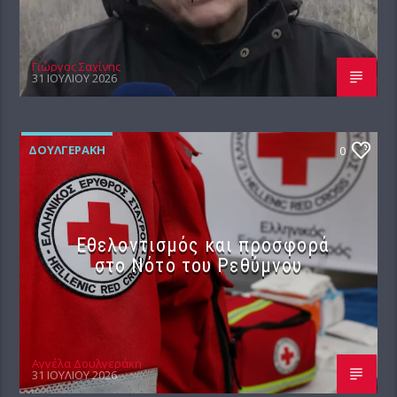
Γιώργος Σαχίνης
31 ΙΟΥΛΊΟΥ 2026
ΔΟΥΛΓΕΡΆΚΗ
0
Εθελοντισμός και προσφορά
στο Νότο του Ρεθύμνου
Αγγέλα Δουλγεράκη
31 ΙΟΥΛΊΟΥ 2026