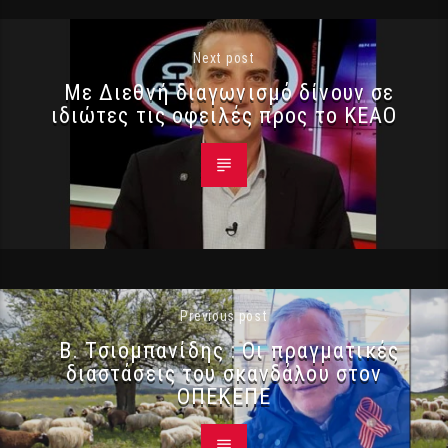
Next post
Με Διεθνή διαγωνισμό δίνουν σε
ιδιώτες τις οφειλές προς το ΚΕΑΟ
Previous post
Β. Τσιομπανίδης : Οι πραγματικές
διαστάσεις του σκανδάλου στον
ΟΠΕΚΕΠΕ