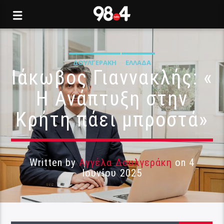
ΔΟΥΛΓΕΡΆΚΗ
ΕΛΛΆΔΑ
Ιάκωβος Γιαννακλής: «
Η Ανάπτυξη στην
Κρήτη πάει μπροστά»
Written by
Αγγέλα Δουλγεράκη
on 4
Ιουνίου 2025