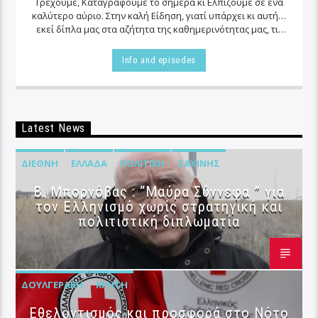
Τρέχουμε, Καταγράφουμε το σήμερα κι Ελπίζουμε σε ένα
καλύτερο αύριο. Στην καλή Είδηση, γιατί υπάρχει κι αυτή…
εκεί δίπλα μας στα αζήτητα της καθημερινότητας μας, τις
περισσότερες φορές…
Info and episodes
Latest News
ΔΙΕΘΝΉ
ΕΛΛΆΔΑ
ΠΟΛΙΤΙΚΉ
ΣΑΧΊΝΗΣ
B. Μπορνόβας : “Μαύρα Σύννεφα ” για
τον Ελληνισμό χωρίς στρατηγική και
πολιτιστική διπλωματία
ΔΟΥΛΓΕΡΆΚΗ
ΚΡΉΤΗ
Εθελοντισμός και προσφορά στο Νότο