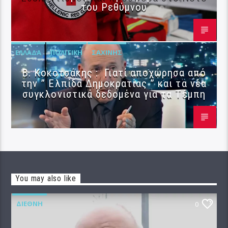
του Ρεθύμνου
ΕΛΛΆΔΑ
ΠΟΛΙΤΙΚΉ
ΣΑΧΊΝΗΣ
Β. Κοκοτσάκης : Γιατί αποχώρησα από
την ” Ελπίδα Δημοκρατίας ” και τα νέα
συγκλονιστικά δεδομένα για τα Τέμπη
You may also like
ΔΙΕΘΝΉ
0