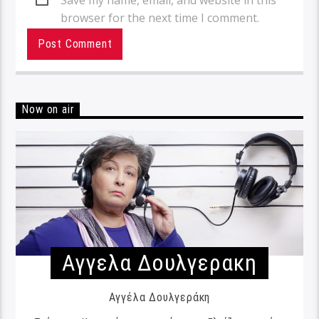
browser for the next time I comment.
Now on air
Αγγελα Δουλγερακη
Αγγέλα Δουλγεράκη