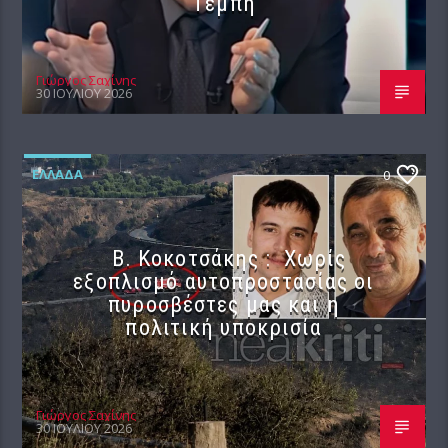
Τέμπη
Γιώργος Σαχίνης
30 ΙΟΥΛΊΟΥ 2026
ΕΛΛΆΔΑ
0
Β. Κοκοτσάκης : Χωρίς
εξοπλισμό αυτοπροστασίας οι
πυροσβέστες μας και η
πολιτική υποκρισία
Γιώργος Σαχίνης
30 ΙΟΥΛΊΟΥ 2026