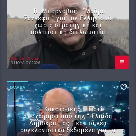
B. Μπορνόβας : “Μαύρα
Σύννεφα ” για τον Ελληνισμό
χωρίς στρατηγική και
πολιτιστική διπλωματία
Γιώργος Σαχίνης
31 ΙΟΥΛΊΟΥ 2026
ΕΛΛΆΔΑ
2
Β. Κοκοτσάκης : Γιατί
αποχώρησα από την ” Ελπίδα
Δημοκρατίας ” και τα νέα
συγκλονιστικά δεδομένα για τα