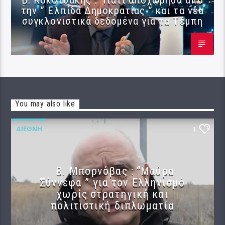
την ” Ελπίδα Δημοκρατίας ” και τα νέα
συγκλονιστικά δεδομένα για τα Τέμπη
You may also like
ΔΙΕΘΝΉ
1
B. Μπορνόβας : “Μαύρα
Σύννεφα ” για τον Ελληνισμό
χωρίς στρατηγική και
πολιτιστική διπλωματία