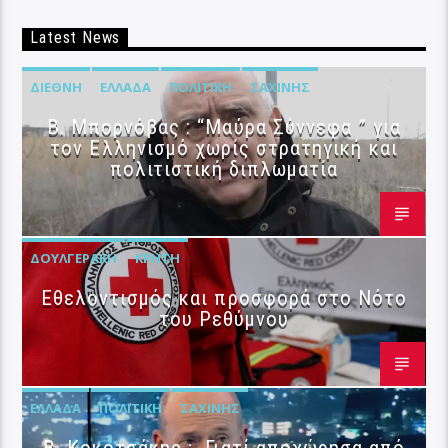
Latest News
ΔΙΕΘΝΉ
ΕΛΛΆΔΑ
ΠΟΛΙΤΙΚΉ
ΣΑΧΊΝΗΣ
B. Μπορνόβας : “Μαύρα Σύννεφα ” για
τον Ελληνισμό χωρίς στρατηγική και
πολιτιστική διπλωματία
ΔΟΥΛΓΕΡΆΚΗ
ΚΡΉΤΗ
Εθελοντισμός και προσφορά στο Νότο
του Ρεθύμνου
ΕΛΛΆΔΑ
ΠΟΛΙΤΙΚΉ
ΣΑΧΊΝΗΣ
Β. Κοκοτσάκης : Γιατί αποχώρησα από