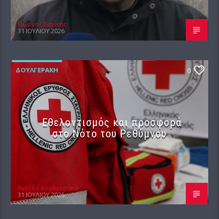
Γιώργος Σαχίνης
31 ΙΟΥΛΊΟΥ 2026
ΔΟΥΛΓΕΡΆΚΗ
0
Εθελοντισμός και προσφορά
στο Νότο του Ρεθύμνου
Αγγέλα Δουλγεράκη
31 ΙΟΥΛΊΟΥ 2026