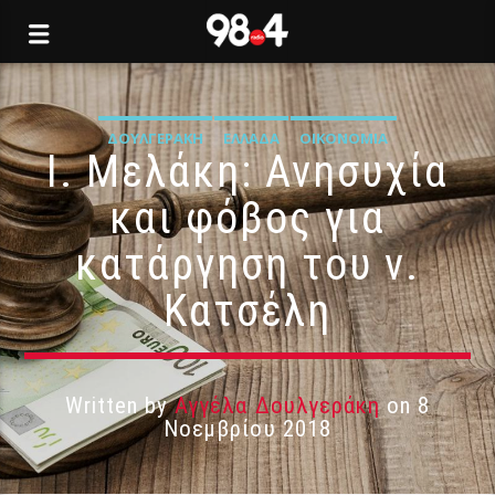
ΔΟΥΛΓΕΡΆΚΗ
ΕΛΛΆΔΑ
ΟΙΚΟΝΟΜΊΑ
Ι. Μελάκη: Ανησυχία
και φόβος για
κατάργηση του ν.
Κατσέλη
Written by
Αγγέλα Δουλγεράκη
on 8
Νοεμβρίου 2018