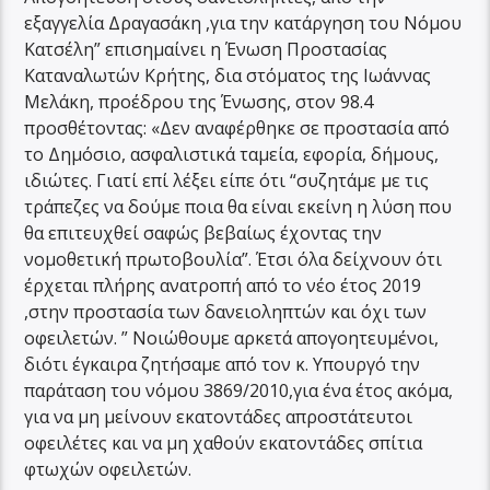
εξαγγελία Δραγασάκη ,για την κατάργηση του Νόμου
Κατσέλη” επισημαίνει η Ένωση Προστασίας
Καταναλωτών Κρήτης, δια στόματος της Ιωάννας
Μελάκη, προέδρου της Ένωσης, στον 98.4
προσθέτοντας: «Δεν αναφέρθηκε σε προστασία από
το Δημόσιο, ασφαλιστικά ταμεία, εφορία, δήμους,
ιδιώτες. Γιατί επί λέξει είπε ότι “συζητάμε με τις
τράπεζες να δούμε ποια θα είναι εκείνη η λύση που
θα επιτευχθεί σαφώς βεβαίως έχοντας την
νομοθετική πρωτοβουλία”. Έτσι όλα δείχνουν ότι
έρχεται πλήρης ανατροπή από το νέο έτος 2019
,στην προστασία των δανειοληπτών και όχι των
οφειλετών. ” Νοιώθουμε αρκετά απογοητευμένοι,
διότι έγκαιρα ζητήσαμε από τον κ. Υπουργό την
παράταση του νόμου 3869/2010,για ένα έτος ακόμα,
για να μη μείνουν εκατοντάδες απροστάτευτοι
οφειλέτες και να μη χαθούν εκατοντάδες σπίτια
φτωχών οφειλετών.