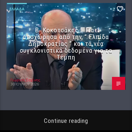
ΕΛΛΆΔΑ
2
Β. Κοκοτσάκης : Γιατί
αποχώρησα από την ” Ελπίδα
Δημοκρατίας ” και τα νέα
συγκλονιστικά δεδομένα για τα
Τέμπη
Γιώργος Σαχίνης
30 ΙΟΥΛΊΟΥ 2026
Continue reading