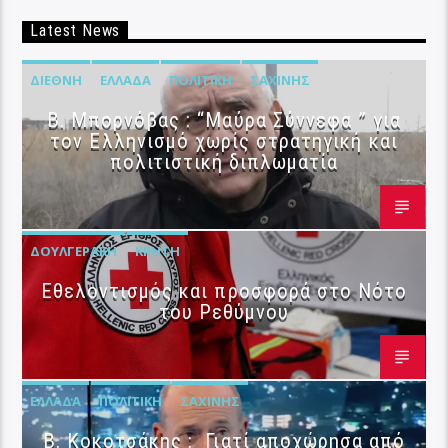
Latest News
ΔΙΕΘΝΉ
ΕΛΛΆΔΑ
ΠΟΛΙΤΙΚΉ
ΣΑΧΊΝΗΣ
B. Μπορνόβας : “Μαύρα Σύννεφα ” για
τον Ελληνισμό χωρίς στρατηγική και
πολιτιστική διπλωματία
ΔΟΥΛΓΕΡΆΚΗ
ΚΡΉΤΗ
Εθελοντισμός και προσφορά στο Νότο
του Ρεθύμνου
ΕΛΛΆΔΑ
ΠΟΛΙΤΙΚΉ
ΣΑΧΊΝΗΣ
Β. Κοκοτσάκης : Γιατί αποχώρησα από