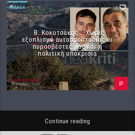
ΕΛΛΆΔΑ
0
Β. Κοκοτσάκης : Χωρίς
εξοπλισμό αυτοπροστασίας οι
πυροσβέστες μας και η
πολιτική υποκρισία
Γιώργος Σαχίνης
30 ΙΟΥΛΊΟΥ 2026
Continue reading