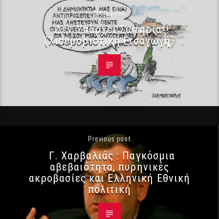
Next post
Δεν Υπάρχει Σωτηρία!!
(Χιουμοριστική Εισαγωγή)
Previous post
Γ. Χαρβαλιάς : Παγκόσμια
αβεβαιότητα, πυρηνικές
ακροβασίες και Ελληνική Εθνική
πολιτική