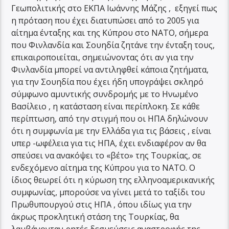
Γεωπολιτικής στο ΕΚΠΑ Ιωάννης Μάζης , εξηγεί πως
η πρόταση που έχει διατυπώσει από το 2005 για
αίτημα ένταξης και της Κύπρου στο ΝΑΤΟ, σήμερα
που Φινλανδία και Σουηδία ζητάνε την ένταξη τους,
επικαιροποιείται, σημειώνοντας ότι αν για την
Φινλανδία μπορεί να αντιληφθεί κάποια ζητήματα,
για την Σουηδία που έχει ήδη υπογράψει σκληρό
σύμφωνο αμυντικής συνδρομής με το Ηνωμένο
Βασίλειο , η κατάσταση είναι περίπλοκη. Σε κάθε
περίπτωση, από την στιγμή που οι ΗΠΑ δηλώνουν
ότι η συμφωνία με την Ελλάδα για τις βάσεις , είναι
υπερ -ωφέλεια για τις ΗΠΑ, έχει ενδιαφέρον αν θα
σπεύσει να ανακόψει το «βέτο» της Τουρκίας, σε
ενδεχόμενο αίτημα της Κύπρου για το ΝΑΤΟ. Ο
ίδιος θεωρεί ότι η κύρωση της ελληνοαμερικανικής
συμφωνίας, μπορούσε να γίνει μετά το ταξίδι του
Πρωθυπουργού στις ΗΠΑ , όπου ιδίως για την
άκρως προκλητική στάση της Τουρκίας, θα