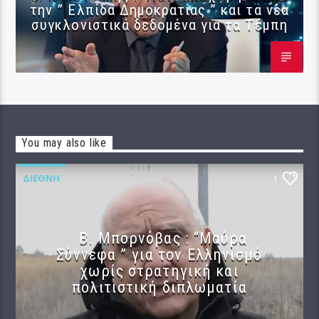
την ” Ελπίδα Δημοκρατίας ” και τα νέα
συγκλονιστικά δεδομένα για τα Τέμπη
You may also like
ΔΙΕΘΝΉ
1
B. Μπορνόβας : “Μαύρα
Σύννεφα ” για τον Ελληνισμό
χωρίς στρατηγική και
πολιτιστική διπλωματία