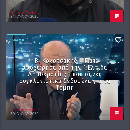
Γιώργος Σαχίνης
31 ΙΟΥΛΊΟΥ 2026
ΕΛΛΆΔΑ
2
Β. Κοκοτσάκης : Γιατί
αποχώρησα από την ” Ελπίδα
Δημοκρατίας ” και τα νέα
συγκλονιστικά δεδομένα για τα
Τέμπη
Γιώργος Σαχίνης
30 ΙΟΥΛΊΟΥ 2026