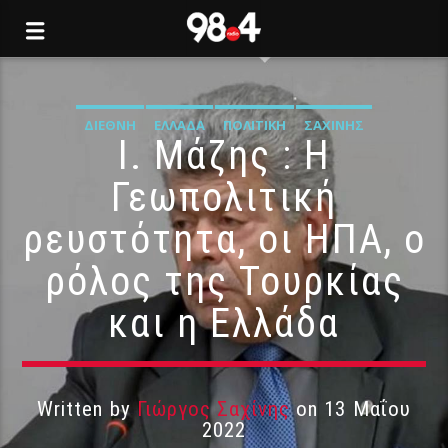
ΔΙΕΘΝΉ
ΕΛΛΆΔΑ
ΠΟΛΙΤΙΚΉ
ΣΑΧΊΝΗΣ
Ι. Μάζης : Η
Γεωπολιτική
ρευστότητα, οι ΗΠΑ, ο
ρόλος της Τουρκίας
και η Ελλάδα
Written by
Γιώργος Σαχίνης
on 13 Μαΐου
2022